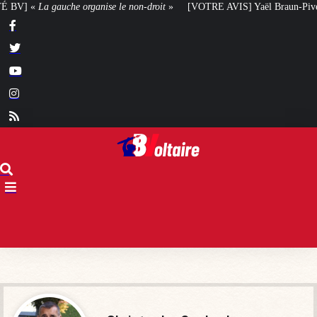
ise le non-droit
»
[VOTRE AVIS] Yaël Braun-Pivet doit-elle renoncer à son p