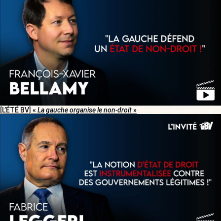
[L’ÉTÉ BV] «
La gauche organise le non-droit
»