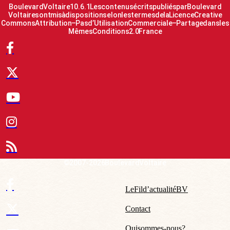
Boulevard Voltaire 10.6.1 Les contenus écrits publiés par Boulevard
Voltaire sont mis à disposition selon les termes de la Licence Creative
Commons Attribution – Pas d’Utilisation Commerciale – Partage dans les
Mêmes Conditions 2.0 France
© 2007-2026 Boulevard Voltaire
Le Fil d’actualité BV
Contact
Qui sommes-nous ?