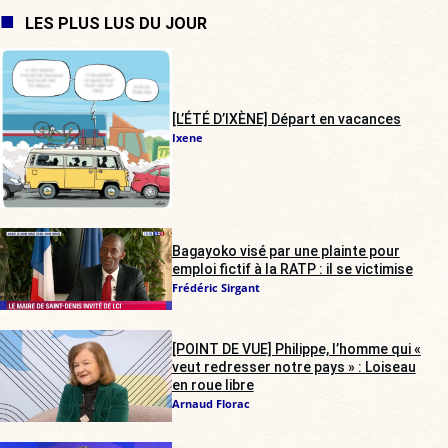
LES PLUS LUS DU JOUR
[L’ÉTÉ D’IXÈNE] Départ en vacances
Ixene
Bagayoko visé par une plainte pour
emploi fictif à la RATP : il se victimise
Frédéric Sirgant
[POINT DE VUE] Philippe, l’homme qui «
veut redresser notre pays » : Loiseau
en roue libre
Arnaud Florac