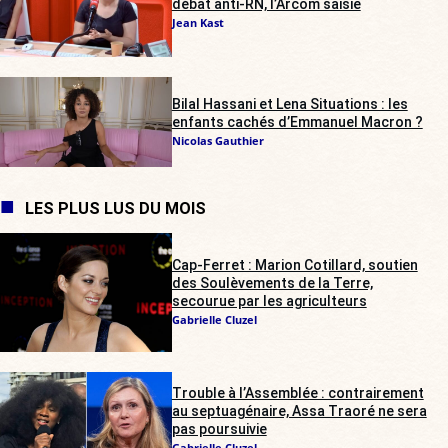
débat anti-RN, l’Arcom saisie
Jean Kast
Bilal Hassani et Lena Situations : les
enfants cachés d’Emmanuel Macron ?
Nicolas Gauthier
LES PLUS LUS DU MOIS
Cap-Ferret : Marion Cotillard, soutien
des Soulèvements de la Terre,
secourue par les agriculteurs
Gabrielle Cluzel
Trouble à l’Assemblée : contrairement
au septuagénaire, Assa Traoré ne sera
pas poursuivie
Gabrielle Cluzel