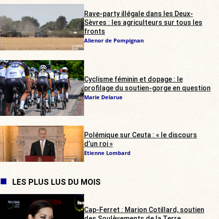
Rave-party illégale dans les Deux-
Sèvres : les agriculteurs sur tous les
fronts
Alienor de Pompignan
Cyclisme féminin et dopage : le
profilage du soutien-gorge en question
Marie Delarue
Polémique sur Ceuta : « le discours
d’un roi »
Etienne Lombard
LES PLUS LUS DU MOIS
Cap-Ferret : Marion Cotillard, soutien
des Soulèvements de la Terre,