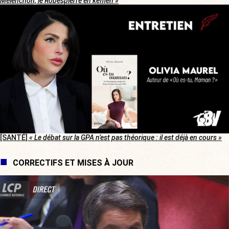
Mélenchon, le Robespierre en keffieh »
[SANTÉ]
« Le débat sur la GPA n’est pas théorique : il est déjà en cours »
CORRECTIFS ET MISES À JOUR