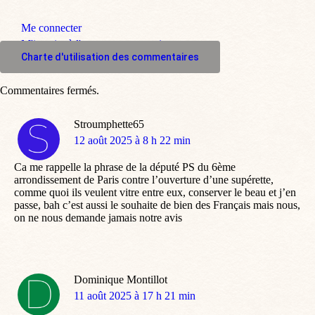
Me connecter
M'inscrire à l'espace commentaire
Charte d'utilisation des commentaires
Commentaires fermés.
Stroumphette65
dit
12 août 2025 à 8 h 22 min
:
Ca me rappelle la phrase de la député PS du 6ème
arrondissement de Paris contre l’ouverture d’une supérette,
comme quoi ils veulent vitre entre eux, conserver le beau et j’en
passe, bah c’est aussi le souhaite de bien des Français mais nous,
on ne nous demande jamais notre avis
Dominique Montillot
dit
11 août 2025 à 17 h 21 min
: