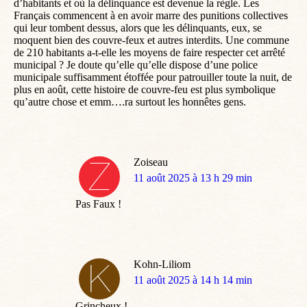
d’habitants et où la délinquance est devenue la règle. Les
Français commencent à en avoir marre des punitions collectives
qui leur tombent dessus, alors que les délinquants, eux, se
moquent bien des couvre-feux et autres interdits. Une commune
de 210 habitants a-t-elle les moyens de faire respecter cet arrêté
municipal ? Je doute qu’elle qu’elle dispose d’une police
municipale suffisamment étoffée pour patrouiller toute la nuit, de
plus en août, cette histoire de couvre-feu est plus symbolique
qu’autre chose et emm….ra surtout les honnêtes gens.
Zoiseau
dit
11 août 2025 à 13 h 29 min
:
Pas Faux !
Kohn-Liliom
dit
11 août 2025 à 14 h 14 min
:
Grincheux !