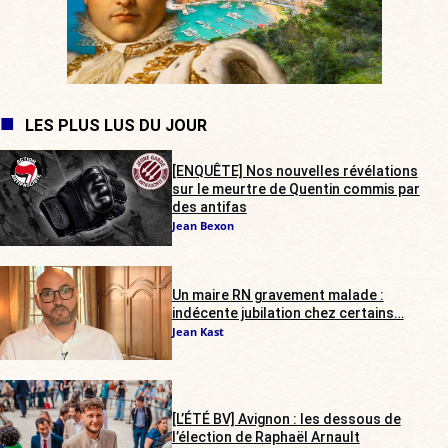
LES PLUS LUS DU JOUR
[ENQUÊTE] Nos nouvelles révélations
sur le meurtre de Quentin commis par
des antifas
Jean Bexon
Un maire RN gravement malade :
indécente jubilation chez certains…
Jean Kast
[L’ÉTÉ BV] Avignon : les dessous de
l’élection de Raphaël Arnault