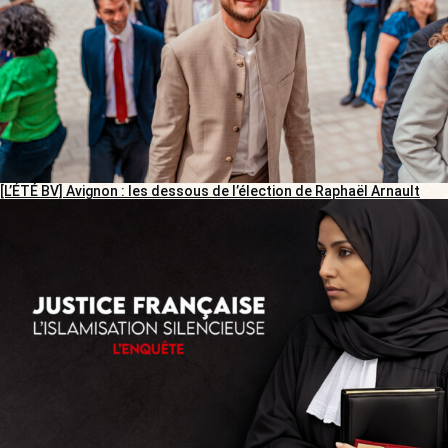
[L’ÉTÉ BV] Avignon : les dessous de l’élection de Raphaël Arnault