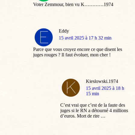
Voter Zemmour, bien vu K…………1974
Eddy
dit
15 avril 2025 à 17 h 32 min
:
Parce que vous croyez encore ce que disent les
juges rouges ? Il faut évoluer, mon cher !
Kieslowski.1974
dit
15 avril 2025 à 18 h
:
15 min
C’est vrai que c’est de la faute des
juges si le RN a détourné 4 millions
d’euros. Mort de rire …