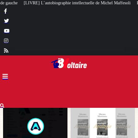
raphie intellectuelle de Michel Maffesoli
Pour regagner son influence en 