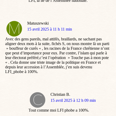
LFI, la lie de l’Assemblée nationale.
Matuszewski
dit
15 avril 2025 à 11 h 11 min
:
Avec des gens pareils, mal attifés, braillards, ne sachant pas
aligner deux mots à la suite, fichés S, on nous montre là un parti
» bouffeur de curés « , les racines de la France chrétienne n’ont
que peut d’importance pour eux. Par contre, l’islam qui parle à
leur électorat préféré,c’est l’opération » Touche pas à mon pote
« . Cela donne une triste image de la politique en France et
depuis leur accession à l’Assemblée, j’en suis devenu
LFI_phobe à 100%.
Christian B.
dit
15 avril 2025 à 12 h 09 min
:
Tout comme moi LFI phobe a 100%.