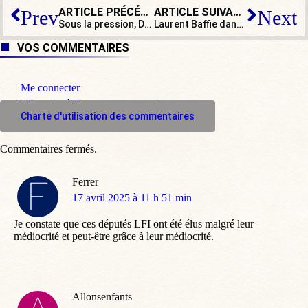
ARTICLE PRÉCÉDENT
ARTICLE SUIVANT
Prev
Next
Sous la pression, Darmanin annonce 3.000 nouvelles places de prison
Laurent Baffie dans
Quelle époque !
VOS COMMENTAIRES
Me connecter
M'inscrire à l'espace commentaire
Charte d'utilisation des commentaires
Commentaires fermés.
Ferrer
dit
17 avril 2025 à 11 h 51 min
:
Je constate que ces députés LFI ont été élus malgré leur
médiocrité et peut-être grâce à leur médiocrité.
Allonsenfants