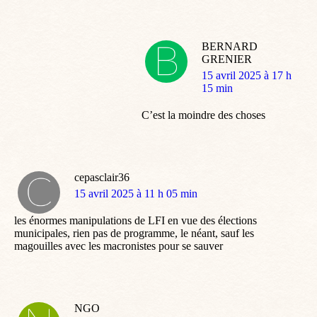
BERNARD
GRENIER
dit
15 avril 2025 à 17 h
:
15 min
C’est la moindre des choses
cepasclair36
dit
15 avril 2025 à 11 h 05 min
:
les énormes manipulations de LFI en vue des élections
municipales, rien pas de programme, le néant, sauf les
magouilles avec les macronistes pour se sauver
NGO