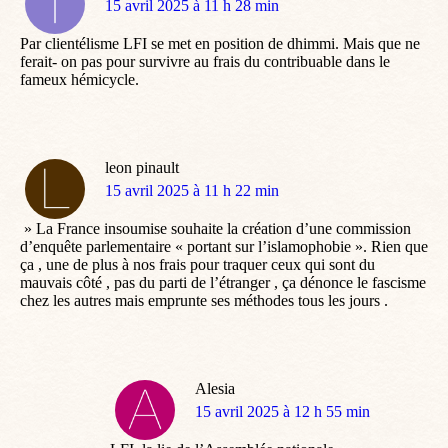
dit
15 avril 2025 à 11 h 28 min
:
Par clientélisme LFI se met en position de dhimmi. Mais que ne
ferait- on pas pour survivre au frais du contribuable dans le
fameux hémicycle.
leon pinault
dit
15 avril 2025 à 11 h 22 min
:
» La France insoumise souhaite la création d’une commission
d’enquête parlementaire « portant sur l’islamophobie ». Rien que
ça , une de plus à nos frais pour traquer ceux qui sont du
mauvais côté , pas du parti de l’étranger , ça dénonce le fascisme
chez les autres mais emprunte ses méthodes tous les jours .
Alesia
dit
15 avril 2025 à 12 h 55 min
: