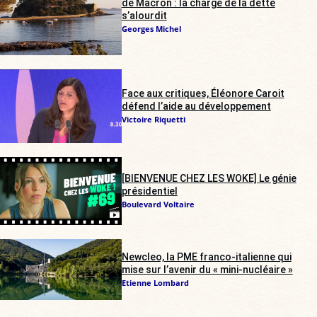
de Macron : la charge de la dette
s’alourdit
Georges Michel
Face aux critiques, Éléonore Caroit
défend l’aide au développement
Victoire Riquetti
[BIENVENUE CHEZ LES WOKE] Le génie
présidentiel
Boulevard Voltaire
Newcleo, la PME franco-italienne qui
mise sur l’avenir du « mini-nucléaire »
Etienne Lombard