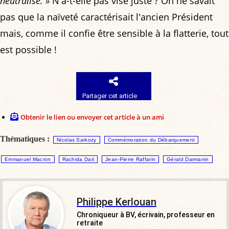
neutralise. »
N'a-t-elle pas visé juste ? On ne savait
pas que la naïveté caractérisait l'ancien Président
mais, comme il confie être sensible à la flatterie, tout
est possible !
Partager cet article
Obtenir le lien ou envoyer cet article à un ami
Thématiques :
Nicolas Sarkozy
Commémoration du Débarquement
Emmanuel Macron
Rachida Dati
Jean-Pierre Raffarin
Gérald Darmanin
Philippe Kerlouan
Chroniqueur à BV, écrivain, professeur en
retraite