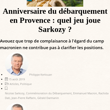
Anniversaire du débarquement
en Provence : quel jeu joue
Sarkozy ?
Avouez que trop de complaisance à l'égard du camp
macronien ne contribue pas à clarifier les positions.
Philippe Kerlouan
15 août 2019
Articles
,
Politique
Nicolas Sarkozy
,
Commémoration du Débarquement
,
Emmanuel Macron
,
Rachida
Dati
,
Jean-Pierre Raffarin
,
Gérald Darmanin