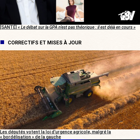
[SANTÉ]
« Le débat sur la GPA n’est pas théorique : il est déjà en cours »
CORRECTIFS ET MISES À JOUR
Les députés votent la loi d’urgence agricole, malgré la
« bordélisation » de la gauche