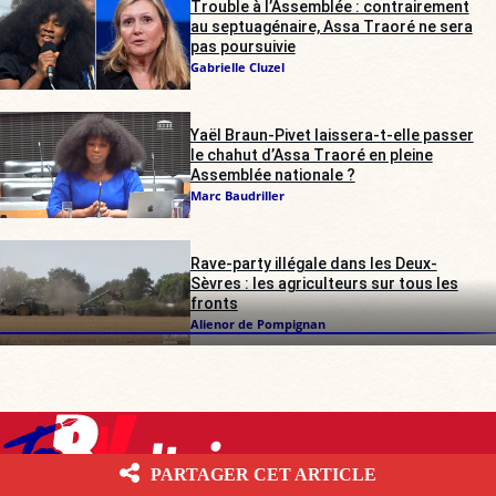
Trouble à l’Assemblée : contrairement
au septuagénaire, Assa Traoré ne sera
pas poursuivie
Gabrielle Cluzel
Yaël Braun-Pivet laissera-t-elle passer
le chahut d’Assa Traoré en pleine
Assemblée nationale ?
Marc Baudriller
Rave-party illégale dans les Deux-
Sèvres : les agriculteurs sur tous les
fronts
Alienor de Pompignan
PARTAGER CET ARTICLE