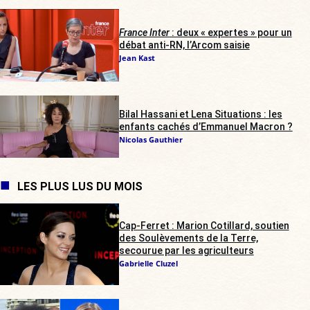
France Inter
: deux « expertes » pour un
débat anti-RN, l’Arcom saisie
Jean Kast
Bilal Hassani et Lena Situations : les
enfants cachés d’Emmanuel Macron ?
Nicolas Gauthier
LES PLUS LUS DU MOIS
Cap-Ferret : Marion Cotillard, soutien
des Soulèvements de la Terre,
secourue par les agriculteurs
Gabrielle Cluzel