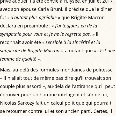
privé auquel il a été convié à l'Élysée, en juillet 2017,
avec son épouse Carla Bruni. Il précise que le dîner
fut
« d'autant plus agréable »
que Brigitte Macron
déclara en préambule :
« J’ai toujours eu de la
sympathie pour vous et je ne le regrette pas. »
Il
reconnaît avoir été
« sensible à la sincérité et la
simplicité de Brigitte Macron »
, ajoutant que
« c’est une
femme de qualité »
.
Mais, au-delà des formules mondaines de politesse
– il n'allait tout de même pas dire qu'il trouvait son
couple plus assorti –, au-delà de l'attirance qu'il peut
éprouver pour un homme intelligent et sûr de lui,
Nicolas Sarkozy fait un calcul politique qui pourrait
se retourner contre lui et son ancien parti. Certes, il