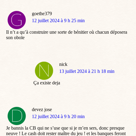
goethe379
dit
12 juillet 2024 à 9 h 25 min
:
Il n’t a qu’à construire une sorte de bénitier où chacun déposera
son obole
nick
dit
13 juillet 2024 à 21 h 18 min
:
Ça existe deja
devez jose
dit
12 juillet 2024 à 9 h 20 min
:
Je bannis la CB qui ne s’use que si je m’en sers, donc presque
neuve ! Le cash doit rester maître du jeu ! et les banques feront