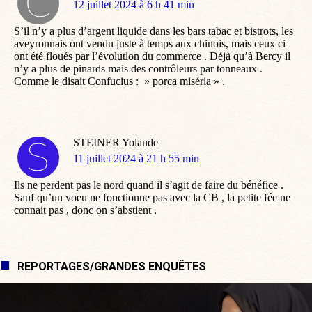
dit
12 juillet 2024 à 6 h 41 min
:
S’il n’y a plus d’argent liquide dans les bars tabac et bistrots, les
aveyronnais ont vendu juste à temps aux chinois, mais ceux ci
ont été floués par l’évolution du commerce . Déjà qu’à Bercy il
n’y a plus de pinards mais des contrôleurs par tonneaux .
Comme le disait Confucius : » porca miséria » .
STEINER Yolande
dit
11 juillet 2024 à 21 h 55 min
:
Ils ne perdent pas le nord quand il s’agit de faire du bénéfice .
Sauf qu’un voeu ne fonctionne pas avec la CB , la petite fée ne
connait pas , donc on s’abstient .
REPORTAGES/GRANDES ENQUÊTES