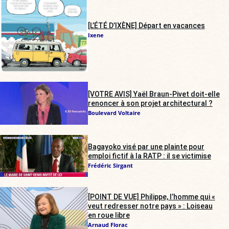
[L’ÉTÉ D’IXÈNE] Départ en vacances
Ixene
[VOTRE AVIS] Yaël Braun-Pivet doit-elle
renoncer à son projet architectural ?
Boulevard Voltaire
Bagayoko visé par une plainte pour
emploi fictif à la RATP : il se victimise
Frédéric Sirgant
[POINT DE VUE] Philippe, l’homme qui «
veut redresser notre pays » : Loiseau
en roue libre
Arnaud Florac