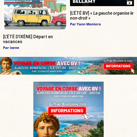
[L’ÉTÉ BV] «
La gauche organise le
non-droit
»
Par
Yann Montero
[L’ÉTÉ D’IXÈNE] Départ en
vacances
Par
Ixene