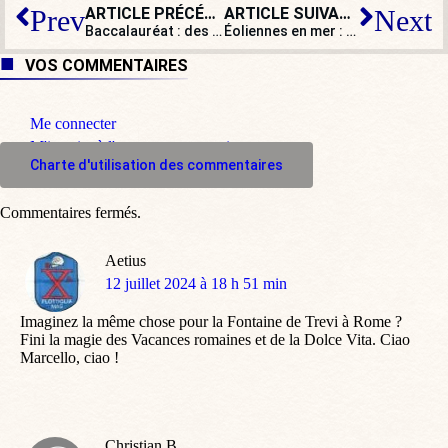
ARTICLE PRÉCÉDENT
ARTICLE SUIVANT
Prev
Next
Baccalauréat : des élèves saqués… parce que juifs ?
Éoliennes en mer : la contre-proposition des élus vendéens
VOS COMMENTAIRES
Me connecter
M'inscrire à l'espace commentaire
Charte d'utilisation des commentaires
Commentaires fermés.
Aetius
dit
12 juillet 2024 à 18 h 51 min
:
Imaginez la même chose pour la Fontaine de Trevi à Rome ?
Fini la magie des Vacances romaines et de la Dolce Vita. Ciao
Marcello, ciao !
Christian B.