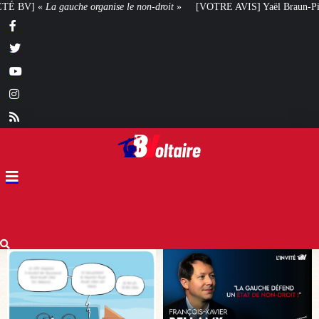
n-droit
»
[VOTRE AVIS] Yaël Braun-Pivet doit-elle renoncer à son projet arc