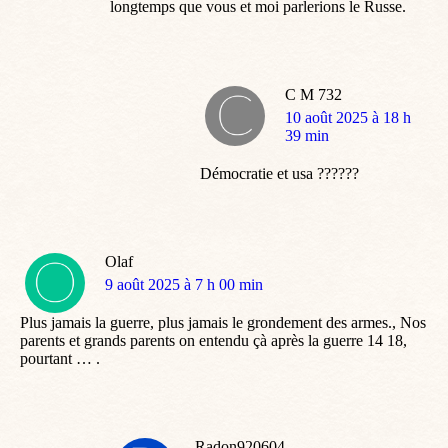
longtemps que vous et moi parlerions le Russe.
C M 732
dit
10 août 2025 à 18 h
:
39 min
Démocratie et usa ??????
Olaf
dit
9 août 2025 à 7 h 00 min
:
Plus jamais la guerre, plus jamais le grondement des armes., Nos
parents et grands parents on entendu çà après la guerre 14 18,
pourtant … .
Radon920604