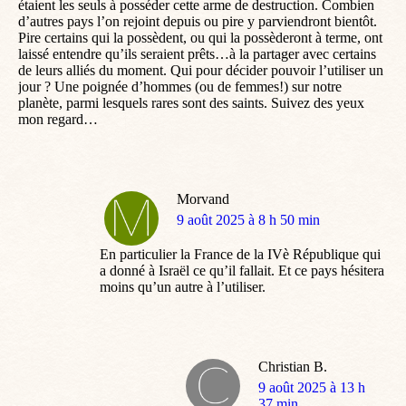
étaient les seuls à posséder cette arme de destruction. Combien
d’autres pays l’on rejoint depuis ou pire y parviendront bientôt.
Pire certains qui la possèdent, ou qui la possèderont à terme, ont
laissé entendre qu’ils seraient prêts…à la partager avec certains
de leurs alliés du moment. Qui pour décider pouvoir l’utiliser un
jour ? Une poignée d’hommes (ou de femmes!) sur notre
planète, parmi lesquels rares sont des saints. Suivez des yeux
mon regard…
Morvand
dit
9 août 2025 à 8 h 50 min
:
En particulier la France de la IVè République qui
a donné à Israël ce qu’il fallait. Et ce pays hésitera
moins qu’un autre à l’utiliser.
Christian B.
dit
9 août 2025 à 13 h
:
37 min