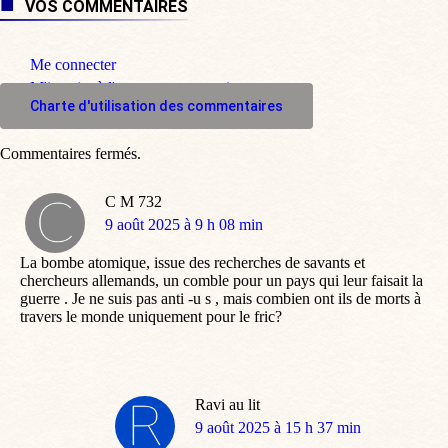
VOS COMMENTAIRES
Me connecter
M'inscrire à l'espace commentaire
Charte d'utilisation des commentaires
Commentaires fermés.
C M 732
dit
9 août 2025 à 9 h 08 min
:
La bombe atomique, issue des recherches de savants et
chercheurs allemands, un comble pour un pays qui leur faisait la
guerre . Je ne suis pas anti -u s , mais combien ont ils de morts à
travers le monde uniquement pour le fric?
Ravi au lit
dit
9 août 2025 à 15 h 37 min
: