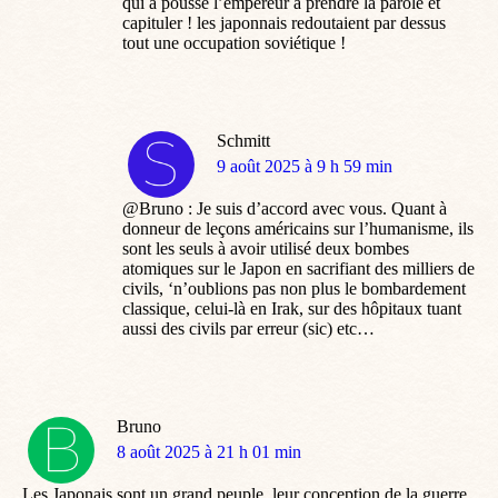
qui a poussé l’empereur à prendre la parole et
capituler ! les japonnais redoutaient par dessus
tout une occupation soviétique !
Schmitt
dit
9 août 2025 à 9 h 59 min
:
@Bruno : Je suis d’accord avec vous. Quant à
donneur de leçons américains sur l’humanisme, ils
sont les seuls à avoir utilisé deux bombes
atomiques sur le Japon en sacrifiant des milliers de
civils, ‘n’oublions pas non plus le bombardement
classique, celui-là en Irak, sur des hôpitaux tuant
aussi des civils par erreur (sic) etc…
Bruno
dit
8 août 2025 à 21 h 01 min
:
Les Japonais sont un grand peuple, leur conception de la guerre,