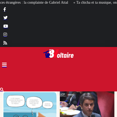
l
« Ta chicha et ta musique, on n’en veut pas » : la mairie RN d’Agde face à