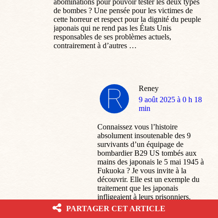
abominations pour pouvoir tester les deux types
de bombes ? Une pensée pour les victimes de
cette horreur et respect pour la dignité du peuple
japonais qui ne rend pas les États Unis
responsables de ses problèmes actuels,
contrairement à d’autres …
Reney
dit
9 août 2025 à 0 h 18
:
min
Connaissez vous l’histoire
absolument insoutenable des 9
survivants d’un équipage de
bombardier B29 US tombés aux
mains des japonais le 5 mai 1945 à
Fukuoka ? Je vous invite à la
découvrir. Elle est un exemple du
traitement que les japonais
infligeaient à leurs prisonniers.
PARTAGER CET ARTICLE