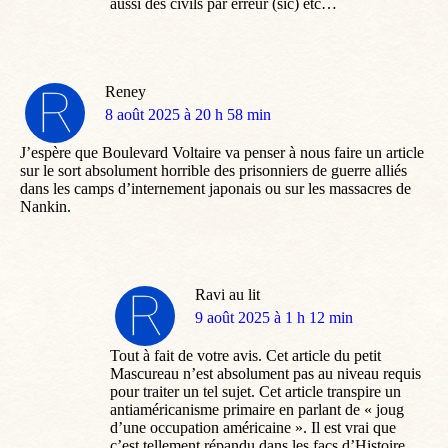
aussi des civils par erreur (sic) etc…
Reney
dit
8 août 2025 à 20 h 58 min
:
J’espère que Boulevard Voltaire va penser à nous faire un article
sur le sort absolument horrible des prisonniers de guerre alliés
dans les camps d’internement japonais ou sur les massacres de
Nankin.
Ravi au lit
dit
9 août 2025 à 1 h 12 min
:
Tout à fait de votre avis. Cet article du petit
Mascureau n’est absolument pas au niveau requis
pour traiter un tel sujet. Cet article transpire un
antiaméricanisme primaire en parlant de « joug
d’une occupation américaine ». Il est vrai que
c’est tellement répandu dans les facs d’Histoire