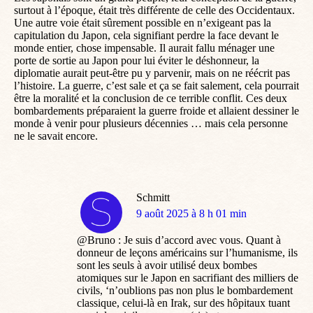
surtout à l’époque, était très différente de celle des Occidentaux.
Une autre voie était sûrement possible en n’exigeant pas la
capitulation du Japon, cela signifiant perdre la face devant le
monde entier, chose impensable. Il aurait fallu ménager une
porte de sortie au Japon pour lui éviter le déshonneur, la
diplomatie aurait peut-être pu y parvenir, mais on ne réécrit pas
l’histoire. La guerre, c’est sale et ça se fait salement, cela pourrait
être la moralité et la conclusion de ce terrible conflit. Ces deux
bombardements préparaient la guerre froide et allaient dessiner le
monde à venir pour plusieurs décennies … mais cela personne
ne le savait encore.
Schmitt
dit
9 août 2025 à 8 h 01 min
:
@Bruno : Je suis d’accord avec vous. Quant à
donneur de leçons américains sur l’humanisme, ils
sont les seuls à avoir utilisé deux bombes
atomiques sur le Japon en sacrifiant des milliers de
civils, ‘n’oublions pas non plus le bombardement
classique, celui-là en Irak, sur des hôpitaux tuant