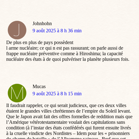
Johnhohn
dit
9 août 2025 à 8 h 36 min
:
De plus en plus de pays possèdent
l arme nucléaire; ce qui n est pas rassurant; on parle aussi de
frappe nucléaire préventive comme à Hiroshima; la capacité
nucléaire des états à de quoi pulvériser la planète plusieurs fois.
Mucas
dit
9 août 2025 à 8 h 15 min
:
Il faudrait rappeler, ce qui serait judicieux, que ces deux villes
étaient le grandes villes chrétiennes de l’empire du Soleil levant.
Que le Japon avait fait des offres formelles de reddition mais que
l’Amérique vétérotestamentaire voulait des capitulations sans
condition (à l’instar des états confédérés qui furent ensuite livrés
à la cruelle vindicte des Nordistes – Idem pour les « prisonniers
du champ de bataille » de l’Alleamgne vaincue . Bref que cet