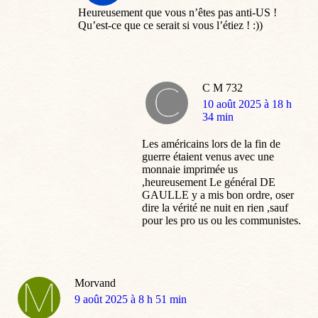
Heureusement que vous n’êtes pas anti-US !
Qu’est-ce que ce serait si vous l’étiez ! :))
C M 732
dit
10 août 2025 à 18 h
:
34 min
Les américains lors de la fin de
guerre étaient venus avec une
monnaie imprimée us
,heureusement Le général DE
GAULLE y a mis bon ordre, oser
dire la vérité ne nuit en rien ,sauf
pour les pro us ou les communistes.
Morvand
dit
9 août 2025 à 8 h 51 min
: