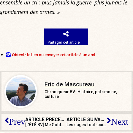
ensemble un cri : plus jamais la guerre, plus jamais le
grondement des armes. »
Partager cet article
Obtenir le lien ou envoyer cet article à un ami
Eric de Mascureau
Chroniqueur BV- Histoire, patrimoine,
culture
ARTICLE PRÉCÉDENT
ARTICLE SUIVANT
Prev
Next
[L’ÉTÉ BV] Me Goldnadel dans les geôles wokistes : lecture jouissive assurée
Les sages tout-puissants