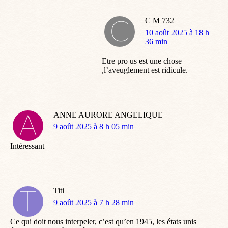
C M 732
dit
10 août 2025 à 18 h
:
36 min
Etre pro us est une chose
,l’aveuglement est ridicule.
ANNE AURORE ANGELIQUE
dit
9 août 2025 à 8 h 05 min
:
Intéressant
Titi
dit
9 août 2025 à 7 h 28 min
:
Ce qui doit nous interpeler, c’est qu’en 1945, les états unis