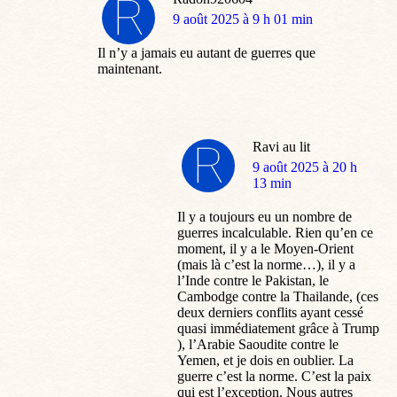
dit
9 août 2025 à 9 h 01 min
:
Il n’y a jamais eu autant de guerres que
maintenant.
Ravi au lit
dit
9 août 2025 à 20 h
:
13 min
Il y a toujours eu un nombre de
guerres incalculable. Rien qu’en ce
moment, il y a le Moyen-Orient
(mais là c’est la norme…), il y a
l’Inde contre le Pakistan, le
Cambodge contre la Thailande, (ces
deux derniers conflits ayant cessé
quasi immédiatement grâce à Trump
), l’Arabie Saoudite contre le
Yemen, et je dois en oublier. La
guerre c’est la norme. C’est la paix
qui est l’exception. Nous autres