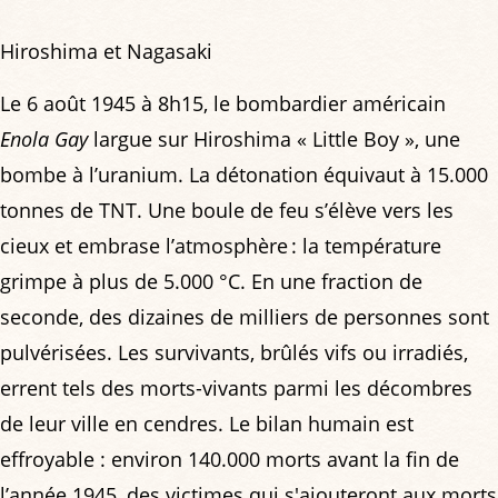
Hiroshima et Nagasaki
Le 6 août 1945 à 8h15, le bombardier américain
Enola Gay
largue sur Hiroshima « Little Boy », une
bombe à l’uranium. La détonation équivaut à 15.000
tonnes de TNT. Une boule de feu s’élève vers les
cieux et embrase l’atmosphère : la température
grimpe à plus de 5.000 °C. En une fraction de
seconde, des dizaines de milliers de personnes sont
pulvérisées. Les survivants, brûlés vifs ou irradiés,
errent tels des morts-vivants parmi les décombres
de leur ville en cendres. Le bilan humain est
effroyable : environ 140.000 morts avant la fin de
l’année 1945, des victimes qui s'ajouteront aux morts