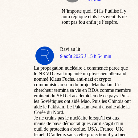
N’importe quoi. Si ils l’utilise il y
aura réplique et ils le savent ils ne
sont pas fou enfin je l’espère.
Ravi au lit
dit
9 août 2025 à 15 h 54 min
:
La propagation nucléaire a commencé parce que
le NKVD avait implanté un physicien allemand
nommé Klaus Fuchs, anti-nazi et crypto
communiste au sein du projet Manhattan. Ce
chercheur termina sa vie en RDA comme membre
éminent du SED et académicien de ce pays. Puis
les Soviétiques ont aidé Mao. Puis les Chinois ont
aidé le Pakistan. Le Pakistan ayant ensuite aidé la
Corée du Nord.
Je ne crains pas le nucléaire lorsqu’il est aux
mains de pays démocratiques car il s’agit d’un
outil de protection absolue. USA, France, UK,
Israel. D’ailleurs sans cette protection il y a bien