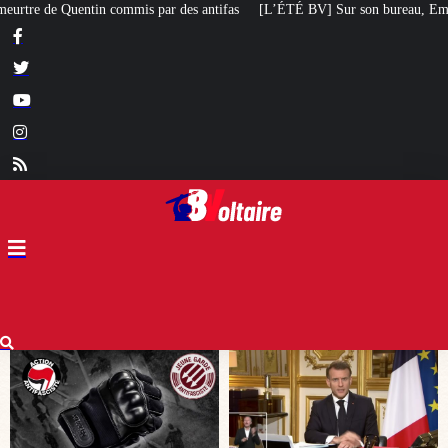
ifas
[L’ÉTÉ BV] Sur son bureau, Emmanuel Macron a posé le livre d’un poèt