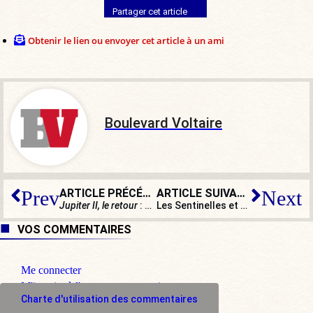
Partager cet article
Obtenir le lien ou envoyer cet article à un ami
Boulevard Voltaire
ARTICLE PRÉCÉDENT
ARTICLE SUIVANT
Prev
Next
Jupiter II, le retour
: un film satirique sur la réélection de Macron
Les Sentinelles et ses super-héros ? Une création historiquement française
VOS COMMENTAIRES
Me connecter
M'inscrire à l'espace commentaire
Charte d'utilisation des commentaires