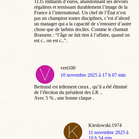
1135 milliards d’euros, abandonnant ses devoirs
régaliens et ternissant durablement l’image de la
France à l’international. Un chef de l’État n’est
pas un champion toutes disciplines, c’est d’abord
un manager qui a la capacité de s’entourer d’autre
chose que de larbins dociles. Comme le chantait
Brassens : “l’âge ne fait rien à l’affaire, quand on
est c.. on est c..”.
vert100
dit
10 novembre 2025 à 17 h 07 min
:
Bertrand est tellement creux , qu’il a été éliminé
de l’élection du président des LR ..
Avec 5 % , une bonne claque .
Kieslowski.1974
dit
11 novembre 2025 à
:
10 h 54 min