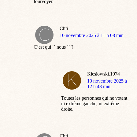
fourvoyer.
Chti
dit
10 novembre 2025 à 11 h 08 min
:
C’est qui ´´ nous ´´ ?
Kieslowski.1974
dit
10 novembre 2025 à
:
12 h 43 min
Toutes les personnes qui ne votent
ni extrême gauche, ni extrême
droite.
Chti