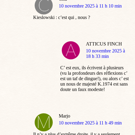
dit
10 novembre 2025 à 11 h 10 min
:
Kieslowski : c’est qui , nous ?
ATTICUS FINCH
dit
10 novembre 2025 à
:
18 h 33 min
C’ est eux, ils écrivent à plusieurs
(vu la profondeurs des réflexions c’
est un taf de dingue!), ou alors c’ est
un nous de majesté K.1974 est sans
doute un faux modeste!
Marjo
dit
10 novembre 2025 à 11 h 49 min
:
Il n’y a plus d’extrême droite, il y a seulement