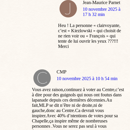
Jean-Maurice Parnet
dit
10 novembre 2025 à
:
17 h 32 min
Heu ! La personne « clairvoyante,
c’est « Kiezlowski » qui choisit de
ne rien voir ou « François » qui
tente de lui ouvrir les yeux ???!!!
Merci
CMP
dit
10 novembre 2025 à 10 h 54 min
:
Vous avez raison,continuez à voter au Centre,c’est
à dire pour des guignols qui nous ont foutus dans
lapanade depuis ces dernières décennies.Au
fait,MLP se dit n’être ni de droite,ni de
gauche,donc au Centre.Ca devrait vous
inspirer.Avec 40% d’ntentions de votes pour sa
Chapelle,ça inspire même de nombreuses
personnes .Vous ne serez pas seul à vous