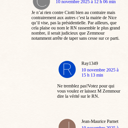
dit
10 novembre 2025 à 12 h 06 min
:
Je n’ai rien contre Ciotti bien au contraire mais
contrairement aux autres c’est la mairie de Nice
qu’il vise, pas la présidentielle. Par ailleurs, que
cela plaise ou nom le RN rassemble le plus grand
nombre, il serait judicieux que Zemmour
notamment arrête de taper sans cesse sur ce parti.
Ray1349
dit
10 novembre 2025 à
:
15 h 13 min
Ne tremblez pas!Votez pour qui
vous voulez er laissez M Zemmour
dire la vérité sur le RN.
Jean-Maurice Parnet
dit
10 novembre 2025 à