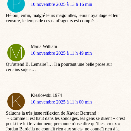
dit
10 novembre 2025 à 13 h 16 min
:
Hé oui, enfin, malgré leurs magouilles, leurs noyautage et leur
censure, le temps de ces naufrageurs est compté…
Maria William
dit
10 novembre 2025 à 11 h 49 min
:
Qu’attend B. Lemaire?… Il a pourtant une belle prose sur
certains sujets…
Kieslowski.1974
dit
10 novembre 2025 à 11 h 00 min
:
Saluons la très juste réflexion de Xavier Bertrand :
» Comme il est haut dans les sondages, les gens se disent « c’est
peut-être lui le vainqueur, personne n’ose dire qu’il est creux ».
Jordan Bardella ne connaît rien aux sujets, ne connaît rien à la