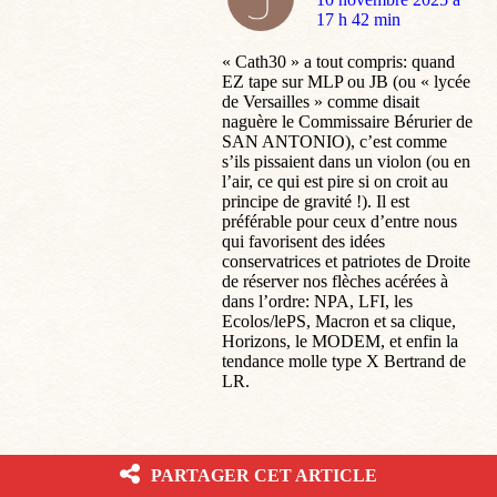
:
17 h 42 min
« Cath30 » a tout compris: quand
EZ tape sur MLP ou JB (ou « lycée
de Versailles » comme disait
naguère le Commissaire Bérurier de
SAN ANTONIO), c’est comme
s’ils pissaient dans un violon (ou en
l’air, ce qui est pire si on croit au
principe de gravité !). Il est
préférable pour ceux d’entre nous
qui favorisent des idées
conservatrices et patriotes de Droite
de réserver nos flèches acérées à
dans l’ordre: NPA, LFI, les
Ecolos/lePS, Macron et sa clique,
Horizons, le MODEM, et enfin la
tendance molle type X Bertrand de
LR.
PARTAGER CET ARTICLE
INDIGOT