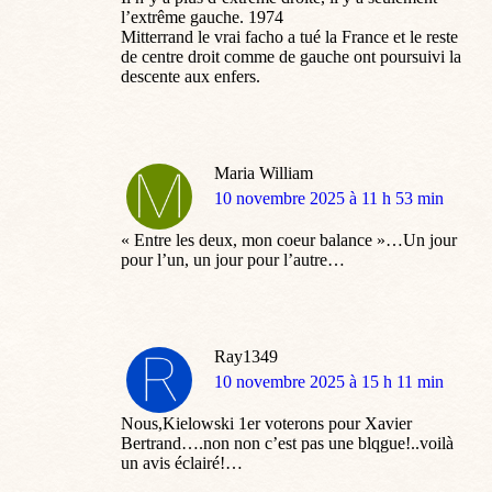
l’extrême gauche. 1974
Mitterrand le vrai facho a tué la France et le reste
de centre droit comme de gauche ont poursuivi la
descente aux enfers.
Maria William
dit
10 novembre 2025 à 11 h 53 min
:
« Entre les deux, mon coeur balance »…Un jour
pour l’un, un jour pour l’autre…
Ray1349
dit
10 novembre 2025 à 15 h 11 min
:
Nous,Kielowski 1er voterons pour Xavier
Bertrand….non non c’est pas une blqgue!..voilà
un avis éclairé!…