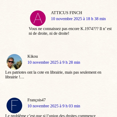
ATTICUS FINCH
dit
10 novembre 2025 à 18 h 38 min
:
Vous ne connaissez pas encore K.1974??? Il n’ est
ni de droite, ni de droite!
Kikou
dit
10 novembre 2025 à 9 h 28 min
:
Les patriotes ont la cote en librairie, mais pas seulement en
librairie !…
François47
dit
10 novembre 2025 à 9 h 03 min
:
Le problème c’est que si l’union des droites commence