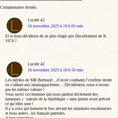
Commentaires fermés.
Lucide 42
dit
16 novembre 2025 à 19 h 03 min
:
Et si nous décidions de ne plus réagir aux élucubrations de K
1974 ?
Lucide 42
dit
16 novembre 2025 à 18 h 56 min
:
Les mérites de MR Bertrand…d’avoir combattu l’extrême droite
en s’alliant aux islamogauchistes …Décidément, nous n’avons
pas les mêmes valeurs !
Vous savez ces hommes qui nous parlent doctement des
fameuses « valeurs de la république « sans jamais avoir précisé
ce qu’elles sont !
Il y a ceux qui baissent le froc devant les islamistes envahisseurs
et nous autres , les français patriotes.
A bon entendeur…