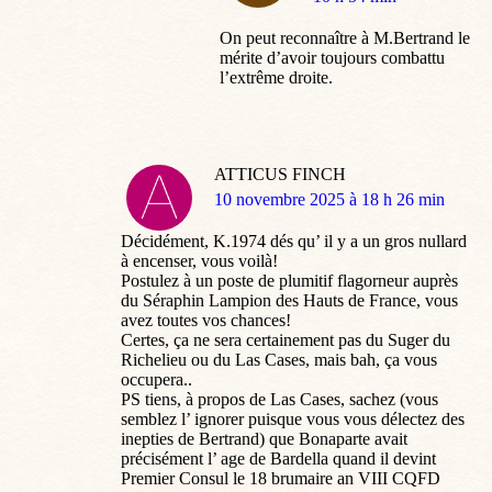
On peut reconnaître à M.Bertrand le
mérite d’avoir toujours combattu
l’extrême droite.
ATTICUS FINCH
dit
10 novembre 2025 à 18 h 26 min
:
Décidément, K.1974 dés qu’ il y a un gros nullard
à encenser, vous voilà!
Postulez à un poste de plumitif flagorneur auprès
du Séraphin Lampion des Hauts de France, vous
avez toutes vos chances!
Certes, ça ne sera certainement pas du Suger du
Richelieu ou du Las Cases, mais bah, ça vous
occupera..
PS tiens, à propos de Las Cases, sachez (vous
semblez l’ ignorer puisque vous vous délectez des
inepties de Bertrand) que Bonaparte avait
précisément l’ age de Bardella quand il devint
Premier Consul le 18 brumaire an VIII CQFD