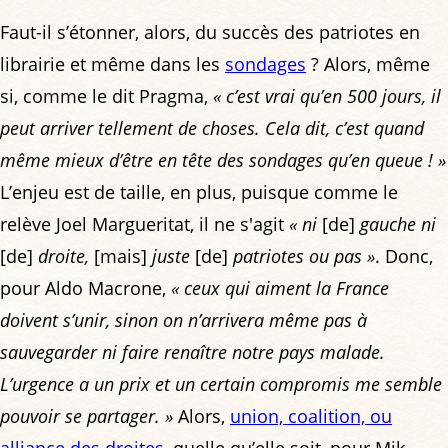
Faut-il s’étonner, alors, du succès des patriotes en
librairie et même dans les
sondages
? Alors, même
si, comme le dit Pragma,
« c’est vrai qu’en 500 jours, il
peut arriver tellement de choses. Cela dit, c’est quand
même mieux d’être en tête des sondages qu’en queue ! »
L’enjeu est de taille, en plus, puisque comme le
relève Joel Margueritat, il ne s'agit
« ni
[de]
gauche ni
[de]
droite,
[mais]
juste
[de]
patriotes ou pas »
. Donc,
pour Aldo Macrone,
« ceux qui aiment la France
doivent s’unir, sinon on n’arrivera même pas à
sauvegarder ni faire renaître notre pays malade.
L’urgence a un prix et un certain compromis me semble
pouvoir se partager. »
Alors,
union, coalition, ou
alliance des droites
, quelle qu’elle soit, pour Mik