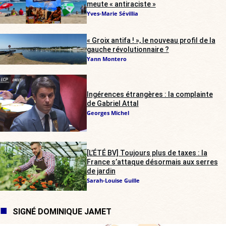
meute « antiraciste »
Yves-Marie Sévillia
« Groix antifa ! », le nouveau profil de la
gauche révolutionnaire ?
Yann Montero
Ingérences étrangères : la complainte
de Gabriel Attal
Georges Michel
[L’ÉTÉ BV] Toujours plus de taxes : la
France s’attaque désormais aux serres
de jardin
Sarah-Louise Guille
SIGNÉ DOMINIQUE JAMET