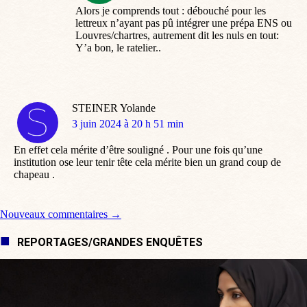
Alors je comprends tout : débouché pour les
lettreux n’ayant pas pû intégrer une prépa ENS ou
Louvres/chartres, autrement dit les nuls en tout:
Y’a bon, le ratelier..
STEINER Yolande
dit
3 juin 2024 à 20 h 51 min
:
En effet cela mérite d’être souligné . Pour une fois qu’une
institution ose leur tenir tête cela mérite bien un grand coup de
chapeau .
Navigation de commentaire
Nouveaux commentaires →
REPORTAGES/GRANDES ENQUÊTES