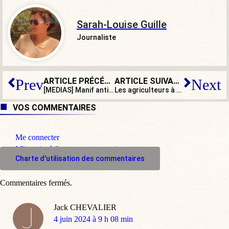
Sarah-Louise Guille
Journaliste
ARTICLE PRÉCÉDENT
ARTICLE SUIVANT
Prev
Next
[MEDIAS] Manif anti-Israël devant TF1 : l’incroyable connivence médiatique
Les agriculteurs à nouveau en colère : Attal et Macron n’ont rien réglé
VOS COMMENTAIRES
Me connecter
M'inscrire à l'espace commentaire
Charte d'utilisation des commentaires
Commentaires fermés.
Jack CHEVALIER
dit
4 juin 2024 à 9 h 08 min
: