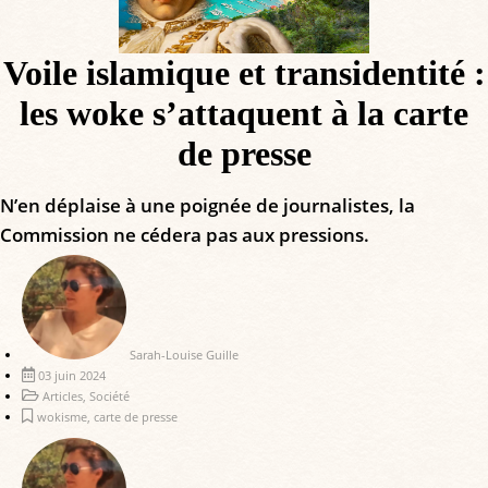
Voile islamique et transidentité :
les woke s’attaquent à la carte
de presse
N’en déplaise à une poignée de journalistes, la
Commission ne cédera pas aux pressions.
Sarah-Louise Guille
03 juin 2024
Articles
,
Société
wokisme
,
carte de presse