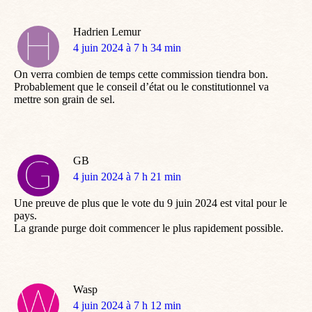
Hadrien Lemur
dit
4 juin 2024 à 7 h 34 min
:
On verra combien de temps cette commission tiendra bon.
Probablement que le conseil d’état ou le constitutionnel va
mettre son grain de sel.
GB
dit
4 juin 2024 à 7 h 21 min
:
Une preuve de plus que le vote du 9 juin 2024 est vital pour le
pays.
La grande purge doit commencer le plus rapidement possible.
Wasp
dit
4 juin 2024 à 7 h 12 min