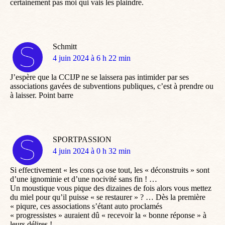
certainement pas moi qui vais les plaindre.
Schmitt
dit
4 juin 2024 à 6 h 22 min
:
J’espère que la CCIJP ne se laissera pas intimider par ses
associations gavées de subventions publiques, c’est à prendre ou
à laisser. Point barre
SPORTPASSION
dit
4 juin 2024 à 0 h 32 min
:
Si effectivement « les cons ça ose tout, les « déconstruits » sont
d’une ignominie et d’une nocivité sans fin ! …
Un moustique vous pique des dizaines de fois alors vous mettez
du miel pour qu’il puisse « se restaurer » ? … Dès la première
« piqure, ces associations s’étant auto proclamés
« progressistes » auraient dû « recevoir la « bonne réponse » à
leurs délires ! …