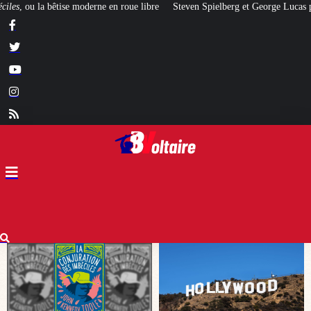
bre
Steven Spielberg et George Lucas prévoient un krach financier à Holly