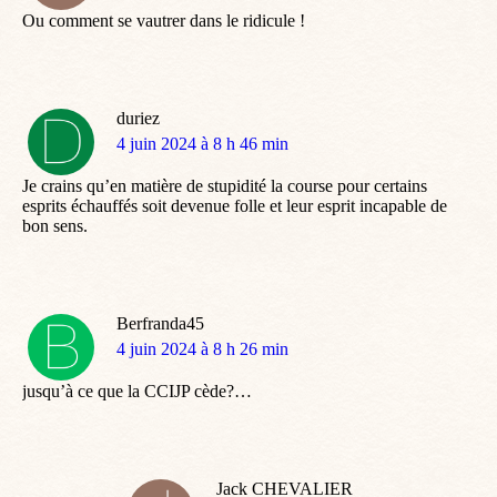
Ou comment se vautrer dans le ridicule !
duriez
dit
4 juin 2024 à 8 h 46 min
:
Je crains qu’en matière de stupidité la course pour certains
esprits échauffés soit devenue folle et leur esprit incapable de
bon sens.
Berfranda45
dit
4 juin 2024 à 8 h 26 min
:
jusqu’à ce que la CCIJP cède?…
Jack CHEVALIER