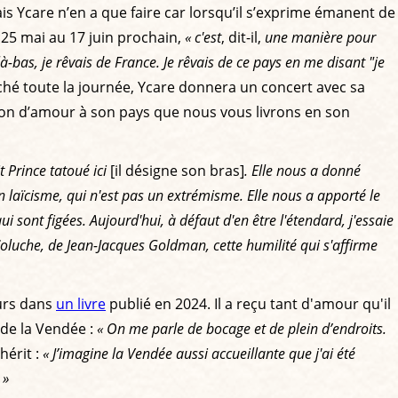
is Ycare n’en a que faire car lorsqu’il s’exprime émanent de
 25 mai au 17 juin prochain,
« c'est
, dit-il,
une manière pour
là-bas, je rêvais de France. Je rêvais de ce pays en me disant "je
rché toute la journée, Ycare donnera un concert avec sa
ion d’amour à son pays que nous vous livrons en son
 Prince tatoué ici
[il désigne son bras]
. Elle nous a donné
n laïcisme, qui n'est pas un extrémisme. Elle nous a apporté le
 sont figées. Aujourd'hui, à défaut d'en être l'étendard, j'essaie
oluche, de Jean-Jacques Goldman, cette humilité qui s'affirme
ours dans
un livre
publié en 2024. Il a reçu tant d'amour qu'il
 de la Vendée :
« On me parle de bocage et de plein d’endroits.
hérit :
« J’imagine la Vendée aussi accueillante que j'ai été
 »