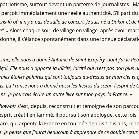
patriotisme, surtout devant un parterre de journalistes ! Ma
perçoit immédiatement une réelle authenticité. S’il part du
ns-là où il n'y a pas de salle de concert. Je suis né à Dakar et de 
e". »
Alors chaque soir, de village en village, après avoir ma
a donné, il s’élance spontanément dans une longue déclarat
me, elle nous a donné Antoine de Saint-Exupéry, dont j'ai le Petit
. Elle nous a apporté la laïcité, laïcité qui n'est pas non plus u
es étoiles polaires qui sont toujours au-dessus de mon ciel et qui
. La France nous a donné aussi les Restos du cœur, l'esprit de C
ens. Je pourrais écrire un autre livre sur mon pays, la France. »
how-biz
s'est, depuis, reconstruit et témoigne de son parc
sprit créatif enflammé, il poursuit son apologue, cette fois,
are, qui arpente la France en tournée depuis trois ans, renc
ires. Je pense que j’aurai beaucoup à apprendre de ce double cœur.