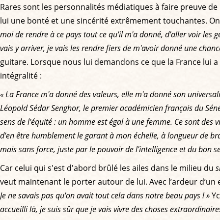
Rares sont les personnalités médiatiques à faire preuve de 
lui une bonté et une sincérité extrêmement touchantes. On 
moi de rendre à ce pays tout ce qu'il m'a donné, d'aller voir les ge
vais y arriver, je vais les rendre fiers de m'avoir donné une chanc
guitare. Lorsque nous lui demandons ce que la France lui 
intégralité :
« La France m'a donné des valeurs, elle m'a donné son universalis
Léopold Sédar Senghor, le premier académicien français du Sénégal
sens de l'équité : un homme est égal à une femme. Ce sont des vrai
d'en être humblement le garant à mon échelle, à longueur de bras
mais sans force, juste par le pouvoir de l'intelligence et du bon s
Car celui qui s'est d'abord brûlé les ailes dans le milieu du
s
veut maintenant le porter autour de lui. Avec l’ardeur d’un e
Je ne savais pas qu'on avait tout cela dans notre beau pays ! »
Yc
accueilli là, je suis sûr que je vais vivre des choses extraordina