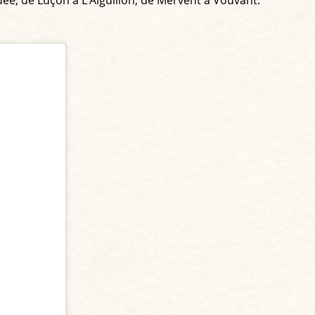
ndée, de Luçon à L’Aiguillon, de Mervent à Vouvant.