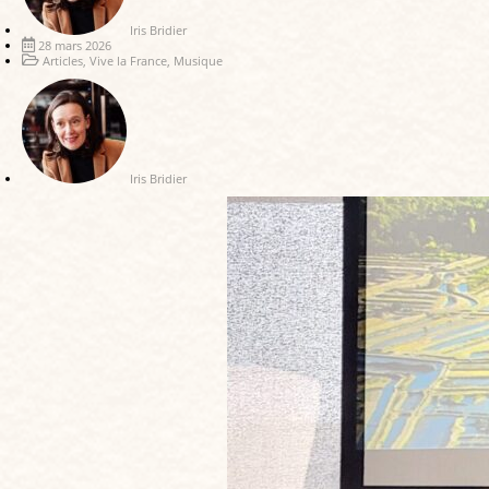
Iris Bridier
28 mars 2026
Articles
,
Vive la France
,
Musique
Iris Bridier