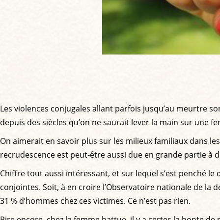
Les violences conjugales allant parfois jusqu’au meurtre son
depuis des siècles qu’on ne saurait lever la main sur une 
On aimerait en savoir plus sur les milieux familiaux dans l
recrudescence est peut-être aussi due en grande partie à 
Chiffre tout aussi intéressant, et sur lequel s’est penché le
conjointes. Soit, à en croire l’Observatoire nationale de l
31 % d’hommes chez ces victimes. Ce n’est pas rien.
Pire encore, chez la femme battue, il y a certes la honte de