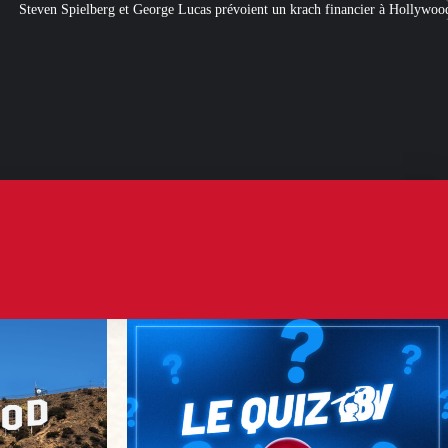
orge Lucas prévoient un krach financier à Hollywood
[QUIZ] Citations politi