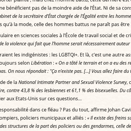
e bénéficient pas de la moindre aide de l’État. Ni de sa cons
binet de la secrétaire d’État chargée de l’Égalité entre les ho
lus qu’à la mode, celle des hommes battus ne paraît pas êt
tulaire en sciences sociales à l’École de travail social et de 
de la violence qui fait que l’homme serait nécessairement auteur 
raient les indigénistes : les LGBTQI+. Et là, c’est une autre
, toujours selon
Libération
:
« On a tâté le terrain et on a eu des r
s. On nous répondait : "Ça n’existe pas. […] Vous allez faire du t
ude de la
National Intimate Partner and Sexual Violence Survey
, 
ire, contre 43,8 % des lesbiennes et 61,1 % des bisexuelles. Du c
er aux Etats-Unis sur ces questions…
sponsabilité dans ce fléau ? Pas du tout, affirme Johan Cavir
ompiers, policiers municipaux et alliés :
« Il existe des frein
es structures de la part des policiers ou des gendarmes, celle de