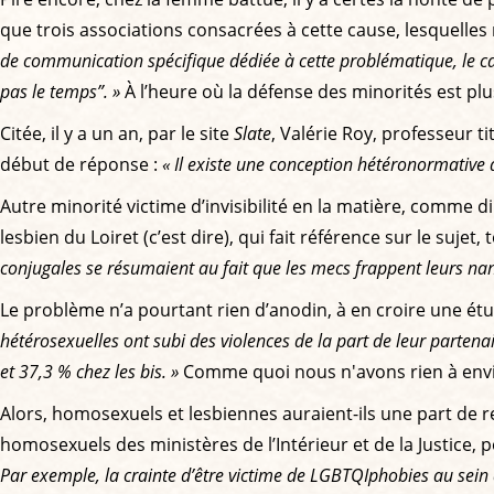
que trois associations consacrées à cette cause, lesquelles n
de communication spécifique dédiée à cette problématique, le ca
pas le temps”. »
À l’heure où la défense des minorités est p
Citée, il y a un an, par le site
Slate
, Valérie Roy, professeur ti
début de réponse :
« Il existe une conception hétéronormative 
Autre minorité victime d’invisibilité en la matière, comme di
lesbien du Loiret (c’est dire), qui fait référence sur le sujet
conjugales se résumaient au fait que les mecs frappent leurs nana
Le problème n’a pourtant rien d’anodin, à en croire une ét
hétérosexuelles ont subi des violences de la part de leur partena
et 37,3 % chez les bis. »
Comme quoi nous n'avons rien à envi
Alors, homosexuels et lesbiennes auraient-ils une part de re
homosexuels des ministères de l’Intérieur et de la Justice, p
Par exemple, la crainte d’être victime de LGBTQIphobies au sein d