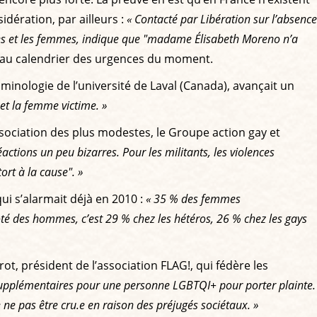
idération, par ailleurs :
« Contacté par Libération sur l’absence
mmes et les femmes, indique que "madame Élisabeth Moreno n’a
re au calendrier des urgences du moment.
criminologie de l’université de Laval (Canada), avançait un
et la femme victime. »
 association des plus modestes, le Groupe action gay et
éactions un peu bizarres. Pour les militants, les violences
ort à la cause". »
qui s’alarmait déjà en 2010 :
« 35 % des femmes
ôté des hommes, c’est 29 % chez les hétéros, 26 % chez les gays
ot, président de l’association FLAG!, qui fédère les
s supplémentaires pour une personne LGBTQI+ pour porter plainte.
 ne pas être cru.e en raison des préjugés sociétaux. »