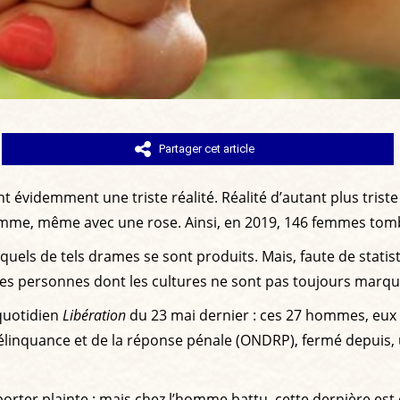
Partager cet article
t évidemment une triste réalité. Réalité d’autant plus triste
femme, même avec une rose. Ainsi, en 2019, 146 femmes tomb
esquels de tels drames se sont produits. Mais, faute de stat
des personnes dont les cultures ne sont pas toujours marqu
 quotidien
Libération
du 23 mai dernier : ces 27 hommes, eux 
a délinquance et de la réponse pénale (ONDRP), fermé depuis,
 porter plainte ; mais chez l’homme battu, cette dernière est