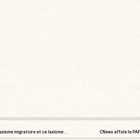
Fabien Engelmann : « Ce qui me met en colère, c’est ce laxisme migratoire et ce laxisme de la justice : si ce délinquant avait été expulsé, cette jeune femme ne serait pas morte ! »
CNews
affole le PAF