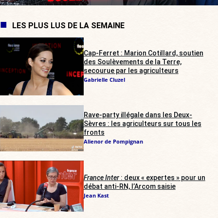
LES PLUS LUS DE LA SEMAINE
Cap-Ferret : Marion Cotillard, soutien
des Soulèvements de la Terre,
secourue par les agriculteurs
Gabrielle Cluzel
Rave-party illégale dans les Deux-
Sèvres : les agriculteurs sur tous les
fronts
Alienor de Pompignan
France Inter
: deux « expertes » pour un
débat anti-RN, l’Arcom saisie
Jean Kast