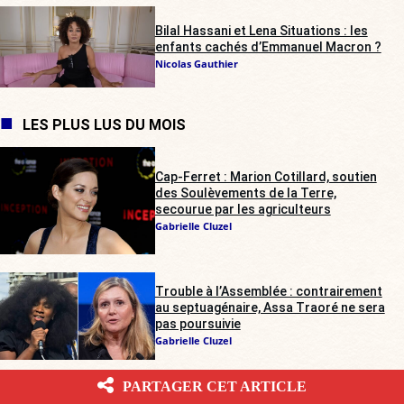
Bilal Hassani et Lena Situations : les
enfants cachés d’Emmanuel Macron ?
Nicolas Gauthier
LES PLUS LUS DU MOIS
Cap-Ferret : Marion Cotillard, soutien
des Soulèvements de la Terre,
secourue par les agriculteurs
Gabrielle Cluzel
Trouble à l’Assemblée : contrairement
au septuagénaire, Assa Traoré ne sera
pas poursuivie
Gabrielle Cluzel
PARTAGER CET ARTICLE
Rave-party illégale dans les Deux-