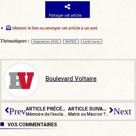
Partager cet article
Obtenir le lien ou envoyer cet article à un ami
Thématiques :
législatives 2022
NUPES
Leïla Ivorra
Boulevard Voltaire
ARTICLE PRÉCÉDENT
ARTICLE SUIVANT
Prev
Next
Mémoire de l’esclavage : faut-il céder à la concurrence mémorielle ?
Matrix
ou Macron ? La rentrée des classes des candidats
VOS COMMENTAIRES