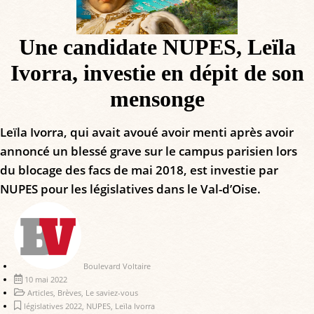
Une candidate NUPES, Leïla
Ivorra, investie en dépit de son
mensonge
Leïla Ivorra, qui avait avoué avoir menti après avoir
annoncé un blessé grave sur le campus parisien lors
du blocage des facs de mai 2018, est investie par
NUPES pour les législatives dans le Val-d’Oise.
Boulevard Voltaire
10 mai 2022
Articles
,
Brèves
,
Le saviez-vous
législatives 2022
,
NUPES
,
Leïla Ivorra