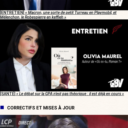
[ENTRETIEN]
« Macron, une sorte de petit Turreau en Playmobil, et
Mélenchon, le Robespierre en keffieh »
[SANTÉ]
« Le débat sur la GPA n’est pas théorique : il est déjà en cours »
CORRECTIFS ET MISES À JOUR