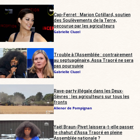
Cap-Ferret : Marion Cotillard, soutien
des Soulèvements de la Terre,
secourue par les agriculteurs
Gabrielle Cluzel
Trouble à l’Assemblée : contrairement
au septuagénaire, Assa Traoré ne sera
pas poursuivie
Gabrielle Cluzel
Rave-party illégale dans les Deux-
Sèvres : les agriculteurs sur tous les
fronts
Alienor de Pompignan
Yaël Braun-Pivet laissera-t-elle passer
le chahut d’Assa Traoré en pleine
Assemblée nationale ?