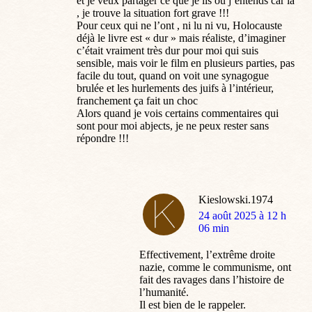
et je veux partager ce que je lis ou j’entends car là
, je trouve la situation fort grave !!!
Pour ceux qui ne l’ont , ni lu ni vu, Holocauste
déjà le livre est « dur » mais réaliste, d’imaginer
c’était vraiment très dur pour moi qui suis
sensible, mais voir le film en plusieurs parties, pas
facile du tout, quand on voit une synagogue
brulée et les hurlements des juifs à l’intérieur,
franchement ça fait un choc
Alors quand je vois certains commentaires qui
sont pour moi abjects, je ne peux rester sans
répondre !!!
Kieslowski.1974
dit
24 août 2025 à 12 h
:
06 min
Effectivement, l’extrême droite
nazie, comme le communisme, ont
fait des ravages dans l’histoire de
l’humanité.
Il est bien de le rappeler.