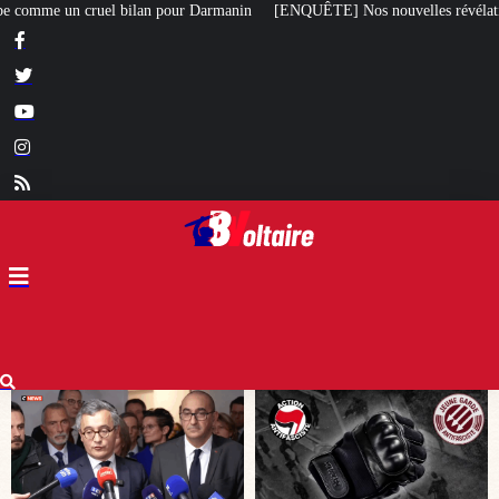
in
[ENQUÊTE] Nos nouvelles révélations sur le meurtre de Quentin commis 