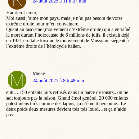
dit
24 août 2025 à 11 h 27 min
:
Hadrien Lemur,
Moi aussi j’aime mon pays, mais je n’ai pas besoin de voter
extrême droite pour m’en convaincre.
Quant au fascisme (mouvement d’extrême droite) qui a entraîné
la mort durant l’holocauste de 6 millions de juifs, il existait déjà
en 1921 en Italie lorsque le mouvement de Mussolini siégeait à
l’extrême droite de l’hémicycle italien.
Mieke
dit
24 août 2025 à 8 h 48 min
:
euh….150 enfants juifs refusés dans un parce de loisirs.. on ne
sait toujours pas la raison..Grand émoi général. 20 000 enfants
palestiniens tirés comme des lapins, ça n’émeut personne.. Le
deux poids deux mesures devient très très lourd…et ça n’aide
pas..