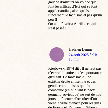
gauche d’ailleurs on voit ce que
font les milices d’EG qui se font
appeler antifas, alors qu’ils
l’incarnent le fachisme et pas qu’un
peu !!
On a qu’à voir à Aurillac ce qui
s’est passé !!!
Hadrien Lemur
dit
24 août 2025 à 9 h
:
18 min
Kieslowski.1974 dit : Il ne faut pas
réécrire l’histoire et c’est pourtant ce
qu’il fait. Le fantasme d’une
extrême droite antisémite et des
gentils communistes qui l’on
combattue (en oubliant le pacte
germano-soviétique) ne sert de nos
jours qu’à tenter d’occulter d’où
vient la vraie menace pour les juifs
de France et d’ailleurs : l’islam et