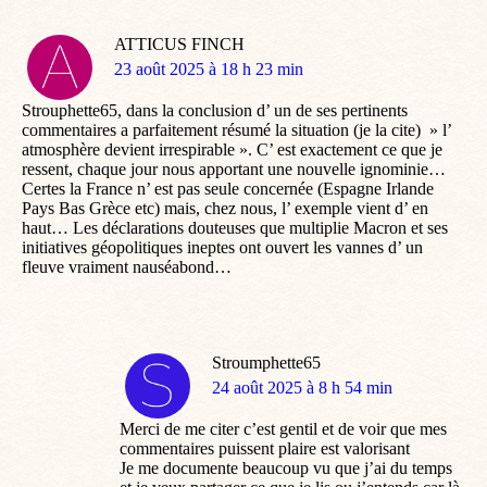
ATTICUS FINCH
dit
23 août 2025 à 18 h 23 min
:
Strouphette65, dans la conclusion d’ un de ses pertinents
commentaires a parfaitement résumé la situation (je la cite) » l’
atmosphère devient irrespirable ». C’ est exactement ce que je
ressent, chaque jour nous apportant une nouvelle ignominie…
Certes la France n’ est pas seule concernée (Espagne Irlande
Pays Bas Grèce etc) mais, chez nous, l’ exemple vient d’ en
haut… Les déclarations douteuses que multiplie Macron et ses
initiatives géopolitiques ineptes ont ouvert les vannes d’ un
fleuve vraiment nauséabond…
Stroumphette65
dit
24 août 2025 à 8 h 54 min
:
Merci de me citer c’est gentil et de voir que mes
commentaires puissent plaire est valorisant
Je me documente beaucoup vu que j’ai du temps