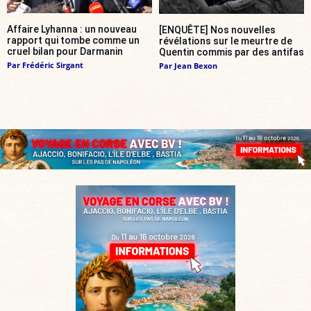
Affaire Lyhanna : un nouveau
[ENQUÊTE] Nos nouvelles
rapport qui tombe comme un
révélations sur le meurtre de
cruel bilan pour Darmanin
Quentin commis par des antifas
Par
Frédéric Sirgant
Par
Jean Bexon