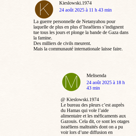
Kieslowski.1974
dit
24 août 2025 à 11 h 43 min
:
La guerre personnelle de Netanyahou pour
laquelle de plus en plus d’Israéliens s’indignent
tue tous les jours et plonge la bande de Gaza dans
la famine.
Des milliers de civils meurent.
Mais la communauté internationale laisse faire.
Melisenda
dit
24 août 2025 à 18 h
:
43 min
@ Kieslowski.1974
Le bureau des pleurs c’est auprès
du Hamas qui vole l’aide
alimentaire et les méficaments aux
Gazouis. Cela dit, ce sont les otages
israëliens maltraités dont on a pu
voir lors d’une diffusion en