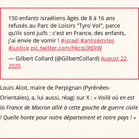
150 enfants israéliens âgés de 8 à 16 ans
refusés au Parc de Loisirs "Tyro Vol", parce
qu’ils sont juifs : c'est en France, des enfants,
j'ai envie de vomir !
#israel
#antisémites
#justice
pic.twitter.com/hkcpj3tEkW
— Gilbert Collard (@GilbertCollard)
August 22,
2025
Louis Aliot, maire de Perpignan (Pyrénées-
Orientales), a, lui aussi, réagi sur X :
« Voilà où en est
la France de Macron allié à cette gauche de guerre civile
! Quelle honte pour notre département et notre pays ! »