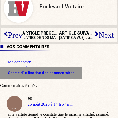
Boulevard Voltaire
ARTICLE PRÉCÉDENT
ARTICLE SUIVANT
Prev
Next
[LIVRES DE NOS MAISONS] Döblin, auteur méconnu de
[SATIRE A VUE] Journée mondiale du moustique : Aymeric Caron rase les murs
V
VOS COMMENTAIRES
Me connecter
M'inscrire à l'espace commentaire
Charte d'utilisation des commentaires
Commentaires fermés.
Jef
dit
25 août 2025 à 14 h 57 min
:
j’ai le vertige quand je constate que le racisme affiché, assumé,