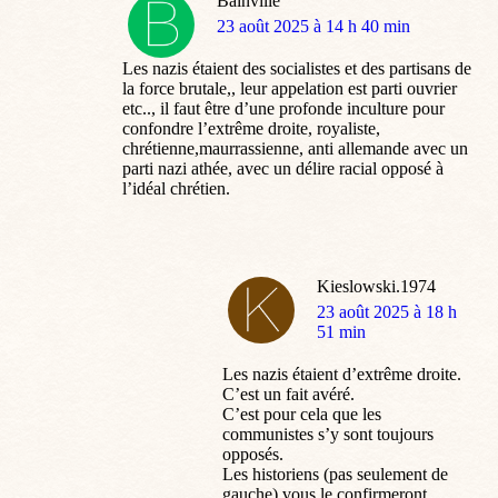
Bainville
dit
23 août 2025 à 14 h 40 min
:
Les nazis étaient des socialistes et des partisans de
la force brutale,, leur appelation est parti ouvrier
etc.., il faut être d’une profonde inculture pour
confondre l’extrême droite, royaliste,
chrétienne,maurrassienne, anti allemande avec un
parti nazi athée, avec un délire racial opposé à
l’idéal chrétien.
Kieslowski.1974
dit
23 août 2025 à 18 h
:
51 min
Les nazis étaient d’extrême droite.
C’est un fait avéré.
C’est pour cela que les
communistes s’y sont toujours
opposés.
Les historiens (pas seulement de
gauche) vous le confirmeront.