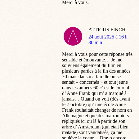
Merci à vous.
ATTICUS FINCH
dit
24 août 2025 à 16 h
:
36 min
Merci à vous pour cette réponse très
sensible et émouvante… Je me
souviens également du film en
plusieurs parties à la fin des années
70 mais dans ma famille on se
sentait « concernés » et tout jeune
dans les années 60 c’ est le journal
d’ Anne Frank qui m’ a marqué à
jamais… Quand on voit (dés avant
le 7 octobre) qu’ une école Anne
Frank souhaitait changer de nom en
Allemagne et que des marronniers
répliqués ici ou là à partir de son
arbre d’ Amsterdam (qui était bien
malade) sont vandalisés, ça me
soulève le coeur… Bravo encore