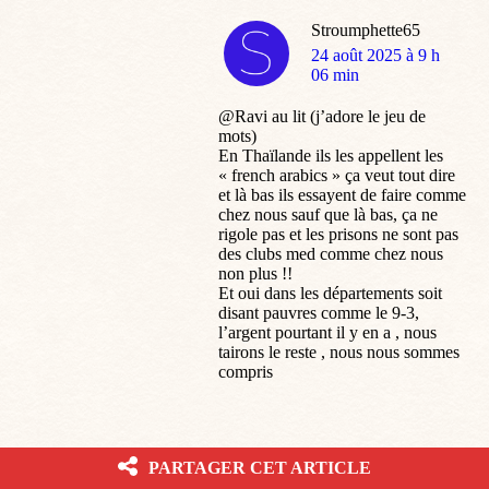
Stroumphette65
dit
24 août 2025 à 9 h
:
06 min
@Ravi au lit (j’adore le jeu de
mots)
En Thaïlande ils les appellent les
« french arabics » ça veut tout dire
et là bas ils essayent de faire comme
chez nous sauf que là bas, ça ne
rigole pas et les prisons ne sont pas
des clubs med comme chez nous
non plus !!
Et oui dans les départements soit
disant pauvres comme le 9-3,
l’argent pourtant il y en a , nous
tairons le reste , nous nous sommes
compris
cidcampeador
PARTAGER CET ARTICLE