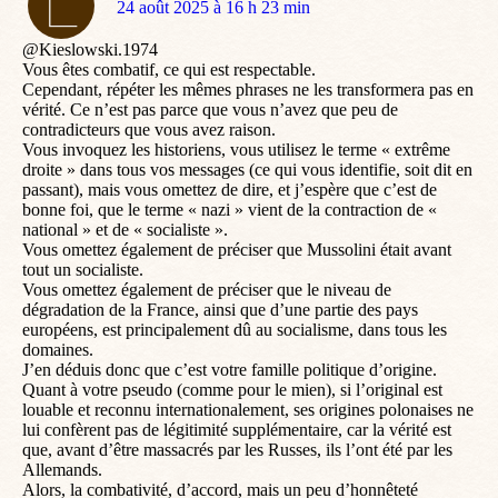
dit
24 août 2025 à 16 h 23 min
:
@Kieslowski.1974
Vous êtes combatif, ce qui est respectable.
Cependant, répéter les mêmes phrases ne les transformera pas en
vérité. Ce n’est pas parce que vous n’avez que peu de
contradicteurs que vous avez raison.
Vous invoquez les historiens, vous utilisez le terme « extrême
droite » dans tous vos messages (ce qui vous identifie, soit dit en
passant), mais vous omettez de dire, et j’espère que c’est de
bonne foi, que le terme « nazi » vient de la contraction de «
national » et de « socialiste ».
Vous omettez également de préciser que Mussolini était avant
tout un socialiste.
Vous omettez également de préciser que le niveau de
dégradation de la France, ainsi que d’une partie des pays
européens, est principalement dû au socialisme, dans tous les
domaines.
J’en déduis donc que c’est votre famille politique d’origine.
Quant à votre pseudo (comme pour le mien), si l’original est
louable et reconnu internationalement, ses origines polonaises ne
lui confèrent pas de légitimité supplémentaire, car la vérité est
que, avant d’être massacrés par les Russes, ils l’ont été par les
Allemands.
Alors, la combativité, d’accord, mais un peu d’honnêteté