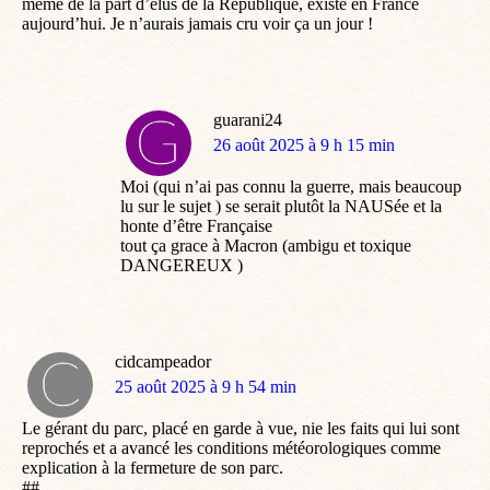
même de la part d’élus de la République, existe en France
aujourd’hui. Je n’aurais jamais cru voir ça un jour !
guarani24
dit
26 août 2025 à 9 h 15 min
:
Moi (qui n’ai pas connu la guerre, mais beaucoup
lu sur le sujet ) se serait plutôt la NAUSée et la
honte d’être Française
tout ça grace à Macron (ambigu et toxique
DANGEREUX )
cidcampeador
dit
25 août 2025 à 9 h 54 min
:
Le gérant du parc, placé en garde à vue, nie les faits qui lui sont
reprochés et a avancé les conditions météorologiques comme
explication à la fermeture de son parc.
##