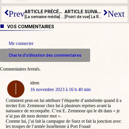
ARTICLE PRÉCÉDENT
ARTICLE SUIVANT
Prev
Next
[La semaine média] Slimane à l’Eurovision, un choix très politique
[Point de vue] La République, la République… Et la France, dans tout ça ?
VOS COMMENTAIRES
Me connecter
M'inscrire à l'espace commentaire
Charte d'utilisation des commentaires
Commentaires fermés.
idem
dit
16 novembre 2023 à 16 h 40 min
:
Comment peut-on lui attribuer l’étiquette d’antisémite quand il a
inviter Eric Zemmour chez lui à plusieurs reprises avant la
naissance de reconquête. C’est E. Zemmour qui le dit dans » je
n’ai pas dit mon dernier mot ».
Comme lui, j’ai fait la campagne de Suez et fait la jonction avec
les troupes de l’armée Israélienne à Port Fouad