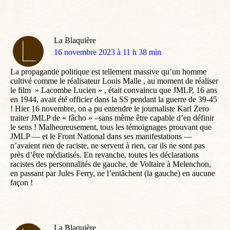
La Blaquière
dit
16 novembre 2023 à 11 h 38 min
:
La propagande politique est tellement massive qu’un homme
cultivé comme le réalisateur Louis Malle , au moment de réaliser
le film » Lacombe Lucien » , était convaincu que JMLP, 16 ans
en 1944, avait été officier dans la SS pendant la guerre de 39-45
! Hier 16 novembre, on a pu entendre le journaliste Karl Zero
traiter JMLP de « fâcho » –sans même être capable d’en définir
le sens ! Malheureusement, tous les témoignages prouvant que
JMLP — et le Front National dans ses manifestations —
n’avaient rien de raciste, ne servent à rien, car ils ne sont pas
près d’être médiatisés. En revanche, toutes les déclarations
racistes des personnalités de gauche, de Voltaire à Melenchon,
en passant par Jules Ferry, ne l’entâchent (la gauche) en aucune
façon !
La Blaquière