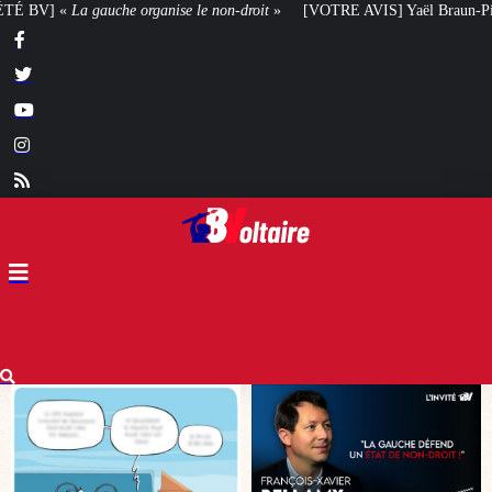
-droit
»
[VOTRE AVIS] Yaël Braun-Pivet doit-elle renoncer à son projet arc