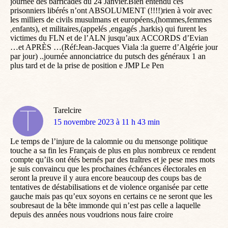
journée des barricades du 24 Janvier.Bien entendu ces
prisonniers libérés n’ont ABSOLUMENT (!!!!)rien à voir avec
les milliers de civils musulmans et européens,(hommes,femmes
,enfants), et militaires,(appelés ,engagés ,harkis) qui furent les
victimes du FLN et de l’ALN jusqu’aux ACCORDS d’Evian
…et APRÈS …(Réf:Jean-Jacques Viala :la guerre d’Algérie jour
par jour) ..journée annonciatrice du putsch des généraux 1 an
plus tard et de la prise de position e JMP Le Pen
Tarelcire
dit
15 novembre 2023 à 11 h 43 min
:
Le temps de l’injure de la calomnie ou du mensonge politique
touche a sa fin les Français de plus en plus nombreux ce rendent
compte qu’ils ont étés bernés par des traîtres et je pese mes mots
je suis convaincu que les prochaines échéances électorales en
seront la preuve il y aura encore beaucoup des coups bas de
tentatives de déstabilisations et de violence organisée par cette
gauche mais pas qu’eux soyons en certains ce ne seront que les
soubresaut de la bête immonde qui n’est pas celle a laquelle
depuis des années nous voudrions nous faire croire