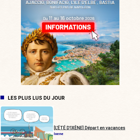
LES PLUS LUS DU JOUR
[L’ÉTÉ D’IXÈNE] Départ en vacances
Ixene