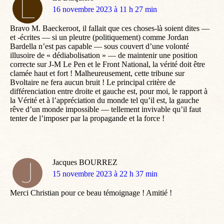
dit
16 novembre 2023 à 11 h 27 min
:
Bravo M. Baeckeroot, il fallait que ces choses-là soient dites —
et -écrites — si un pleutre (politiquement) comme Jordan
Bardella n’est pas capable — sous couvert d’une volonté
illusoire de « dédiabolisation » — de maintenir une position
correcte sur J-M Le Pen et le Front National, la vérité doit être
clamée haut et fort ! Malheureusement, cette tribune sur
Bvoltaire ne fera aucun bruit ! Le principal critère de
différenciation entre droite et gauche est, pour moi, le rapport à
la Vérité et à l’appréciation du monde tel qu’il est, la gauche
rêve d’un monde impossible — tellement invivable qu’il faut
tenter de l’imposer par la propagande et la force !
Jacques BOURREZ
dit
15 novembre 2023 à 22 h 37 min
:
Merci Christian pour ce beau témoignage ! Amitié !