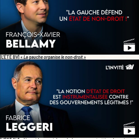
[L’ÉTÉ BV] «
La gauche organise le non-droit
»