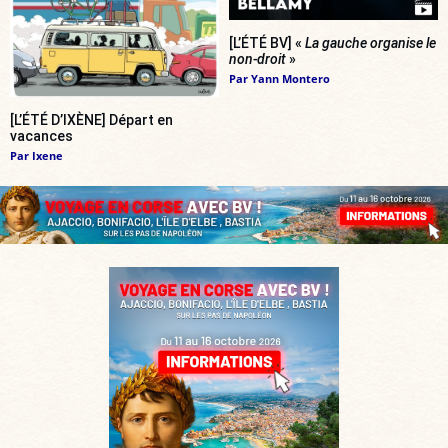
[L’ÉTÉ BV] «
La gauche organise le
non-droit
»
Par
Yann Montero
[L’ÉTÉ D’IXÈNE] Départ en
vacances
Par
Ixene