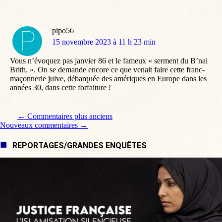
pipo56
dit
15 novembre 2023 à 11 h 23 min
:
Vous n’évoquez pas janvier 86 et le fameux « serment du B’nai
Brith. ». On se demande encore ce que venait faire cette franc-
maçonnerie juive, débarquée des amériques en Europe dans les
années 30, dans cette forfaiture !
Navigation de commentaire
← Commentaires plus anciens
Nouveaux commentaires →
REPORTAGES/GRANDES ENQUÊTES