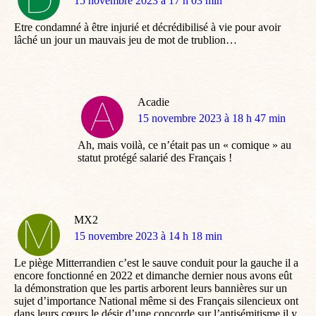
dit
15 novembre 2023 à 17 h 03 min
:
Etre condamné à être injurié et décrédibilisé à vie pour avoir
lâché un jour un mauvais jeu de mot de trublion…
Acadie
dit
15 novembre 2023 à 18 h 47 min
:
Ah, mais voilà, ce n’était pas un « comique » au
statut protégé salarié des Français !
MX2
dit
15 novembre 2023 à 14 h 18 min
:
Le piège Mitterrandien c’est le sauve conduit pour la gauche il a
encore fonctionné en 2022 et dimanche dernier nous avons eût
la démonstration que les partis arborent leurs bannières sur un
sujet d’importance National même si des Français silencieux ont
dans leurs cœurs le désir d’une concorde sur l’antisémitisme il y