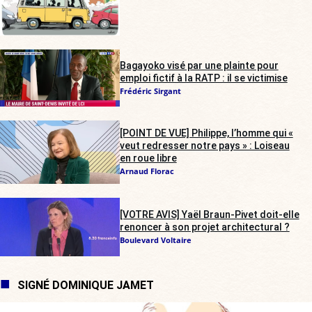
Bagayoko visé par une plainte pour
emploi fictif à la RATP : il se victimise
Frédéric Sirgant
[POINT DE VUE] Philippe, l’homme qui «
veut redresser notre pays » : Loiseau
en roue libre
Arnaud Florac
[VOTRE AVIS] Yaël Braun-Pivet doit-elle
renoncer à son projet architectural ?
Boulevard Voltaire
SIGNÉ DOMINIQUE JAMET