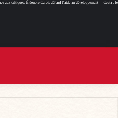
it défend l’aide au développement
Ceuta : les
« ingérences étrangères »
pour 