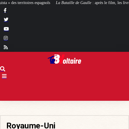
ataille de Gaulle
: après le film, les livres !
[CINÉMA]
De la Comédie-Fra
Royaume-Uni