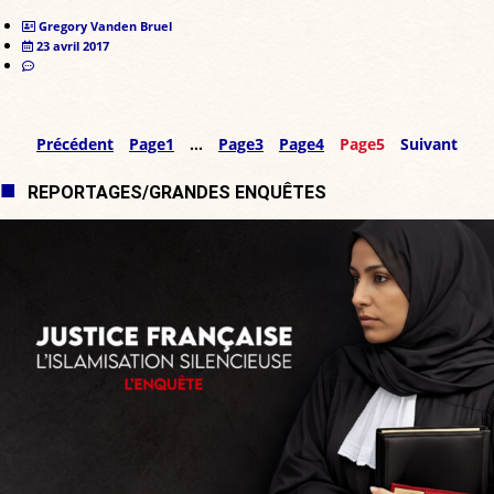
Gregory Vanden Bruel
23 avril 2017
Précédent
Page
1
…
Page
3
Page
4
Page
5
Suivant
REPORTAGES/GRANDES ENQUÊTES