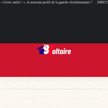
ofil de la gauche révolutionnaire ?
[MIEUX VAUT EN RIRE] Le best of des s