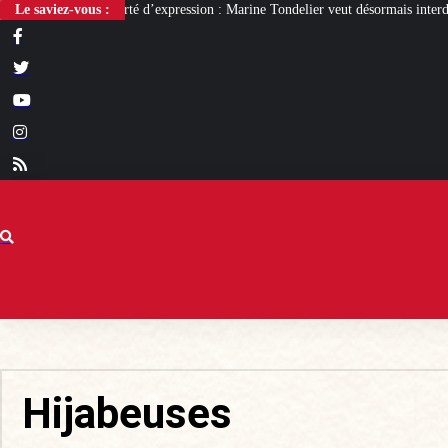
pression : Marine Tondelier veut désormais interdire X
Le saviez-vous :
Des flammes au gib
Hijabeuses