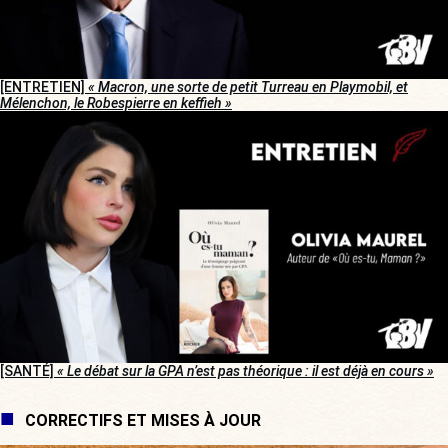
[ENTRETIEN]
« Macron, une sorte de petit Turreau en Playmobil, et
Mélenchon, le Robespierre en keffieh »
[SANTÉ]
« Le débat sur la GPA n’est pas théorique : il est déjà en cours »
CORRECTIFS ET MISES À JOUR