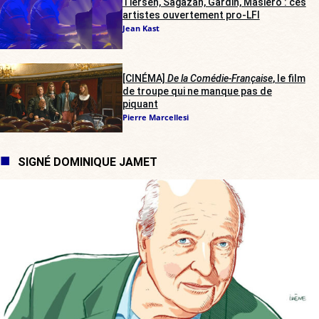
Tiersen, Sagazan, Gardin, Masiero : ces
artistes ouvertement pro-LFI
Jean Kast
[CINÉMA]
De la Comédie-Française
, le film
de troupe qui ne manque pas de
piquant
Pierre Marcellesi
SIGNÉ DOMINIQUE JAMET