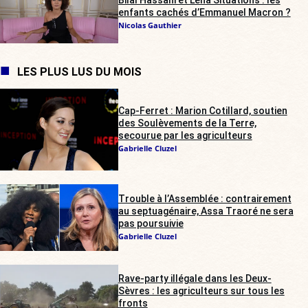
Bilal Hassani et Lena Situations : les
enfants cachés d’Emmanuel Macron ?
Nicolas Gauthier
LES PLUS LUS DU MOIS
Cap-Ferret : Marion Cotillard, soutien
des Soulèvements de la Terre,
secourue par les agriculteurs
Gabrielle Cluzel
Trouble à l’Assemblée : contrairement
au septuagénaire, Assa Traoré ne sera
pas poursuivie
Gabrielle Cluzel
Rave-party illégale dans les Deux-
Sèvres : les agriculteurs sur tous les
fronts