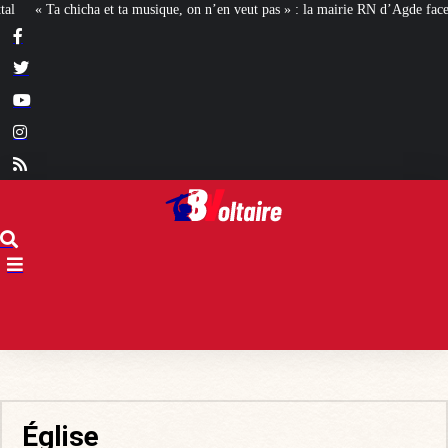
n n’en veut pas » : la mairie RN d’Agde face à la meute « antiraciste »
La ha
Église