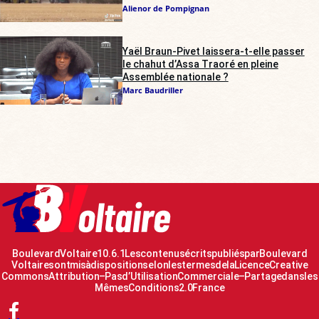
Alienor de Pompignan
Yaël Braun-Pivet laissera-t-elle passer
le chahut d’Assa Traoré en pleine
Assemblée nationale ?
Marc Baudriller
Boulevard Voltaire 10.6.1 Les contenus écrits publiés par Boulevard
Voltaire sont mis à disposition selon les termes de la Licence Creative
Commons Attribution – Pas d’Utilisation Commerciale – Partage dans les
Mêmes Conditions 2.0 France