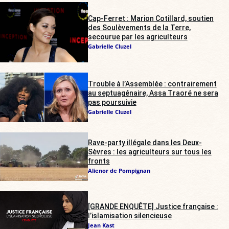
Cap-Ferret : Marion Cotillard, soutien
des Soulèvements de la Terre,
secourue par les agriculteurs
Gabrielle Cluzel
Trouble à l’Assemblée : contrairement
au septuagénaire, Assa Traoré ne sera
pas poursuivie
Gabrielle Cluzel
Rave-party illégale dans les Deux-
Sèvres : les agriculteurs sur tous les
fronts
Alienor de Pompignan
[GRANDE ENQUÊTE] Justice française :
l’islamisation silencieuse
Jean Kast