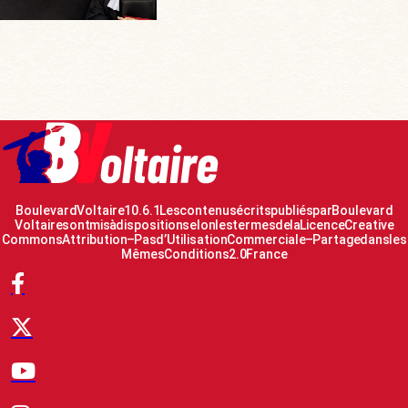
Boulevard Voltaire 10.6.1 Les contenus écrits publiés par Boulevard
Voltaire sont mis à disposition selon les termes de la Licence Creative
Commons Attribution – Pas d’Utilisation Commerciale – Partage dans les
Mêmes Conditions 2.0 France