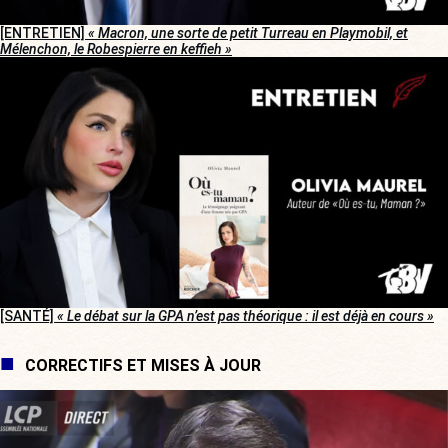
[ENTRETIEN]
« Macron, une sorte de petit Turreau en Playmobil, et
Mélenchon, le Robespierre en keffieh »
[SANTÉ]
« Le débat sur la GPA n’est pas théorique : il est déjà en cours »
CORRECTIFS ET MISES À JOUR