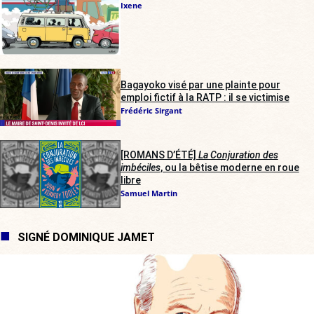
Ixene
Bagayoko visé par une plainte pour
emploi fictif à la RATP : il se victimise
Frédéric Sirgant
[ROMANS D’ÉTÉ]
La Conjuration des
imbéciles
, ou la bêtise moderne en roue
libre
Samuel Martin
SIGNÉ DOMINIQUE JAMET