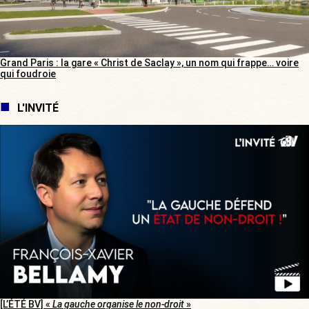
Grand Paris : la gare « Christ de Saclay », un nom qui frappe… voire
qui foudroie
L'INVITÉ
[L’ÉTÉ BV] «
La gauche organise le non-droit
»