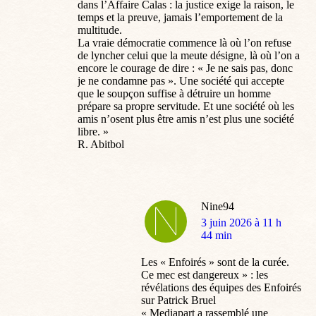
dans l’Affaire Calas : la justice exige la raison, le
temps et la preuve, jamais l’emportement de la
multitude.
La vraie démocratie commence là où l’on refuse
de lyncher celui que la meute désigne, là où l’on a
encore le courage de dire : « Je ne sais pas, donc
je ne condamne pas ». Une société qui accepte
que le soupçon suffise à détruire un homme
prépare sa propre servitude. Et une société où les
amis n’osent plus être amis n’est plus une société
libre. »
R. Abitbol
Nine94
dit
3 juin 2026 à 11 h
:
44 min
Les « Enfoirés » sont de la curée.
Ce mec est dangereux » : les
révélations des équipes des Enfoirés
sur Patrick Bruel
« Mediapart a rassemblé une