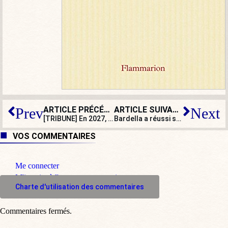
ARTICLE PRÉCÉDENT
ARTICLE SUIVANT
Prev
Next
[TRIBUNE] En 2027, qui fera campagne sur l’austérité ? Personne…
Bardella a réussi son examen chez Darius Rochebin. Avec mention !
VOS COMMENTAIRES
Me connecter
M'inscrire à l'espace commentaire
Charte d'utilisation des commentaires
Commentaires fermés.