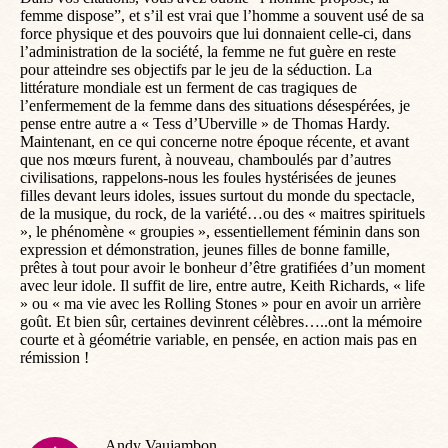
femme dispose”, et s’il est vrai que l’homme a souvent usé de sa
force physique et des pouvoirs que lui donnaient celle-ci, dans
l’administration de la société, la femme ne fut guère en reste
pour atteindre ses objectifs par le jeu de la séduction. La
littérature mondiale est un ferment de cas tragiques de
l’enfermement de la femme dans des situations désespérées, je
pense entre autre a « Tess d’Uberville » de Thomas Hardy.
Maintenant, en ce qui concerne notre époque récente, et avant
que nos mœurs furent, à nouveau, chamboulés par d’autres
civilisations, rappelons-nous les foules hystérisées de jeunes
filles devant leurs idoles, issues surtout du monde du spectacle,
de la musique, du rock, de la variété…ou des « maitres spirituels
», le phénomène « groupies », essentiellement féminin dans son
expression et démonstration, jeunes filles de bonne famille,
prêtes à tout pour avoir le bonheur d’être gratifiées d’un moment
avec leur idole. Il suffit de lire, entre autre, Keith Richards, « life
» ou « ma vie avec les Rolling Stones » pour en avoir un arrière
goût. Et bien sûr, certaines devinrent célèbres…..ont la mémoire
courte et à géométrie variable, en pensée, en action mais pas en
rémission !
Andy Vaujambon