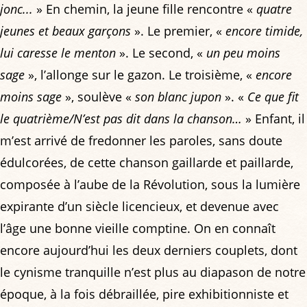
jonc...
» En chemin, la jeune fille rencontre «
quatre
jeunes et beaux garçons
». Le premier, «
encore timide,
lui caresse le menton
». Le second, «
un peu moins
sage
», l’allonge sur le gazon. Le troisième, «
encore
moins sage
», soulève «
son blanc jupon
». «
Ce que fit
le quatrième/N’est pas dit dans la chanson…
» Enfant, il
m’est arrivé de fredonner les paroles, sans doute
édulcorées, de cette chanson gaillarde et paillarde,
composée à l’aube de la Révolution, sous la lumière
expirante d’un siècle licencieux, et devenue avec
l’âge une bonne vieille comptine. On en connaît
encore aujourd’hui les deux derniers couplets, dont
le cynisme tranquille n’est plus au diapason de notre
époque, à la fois débraillée, pire exhibitionniste et