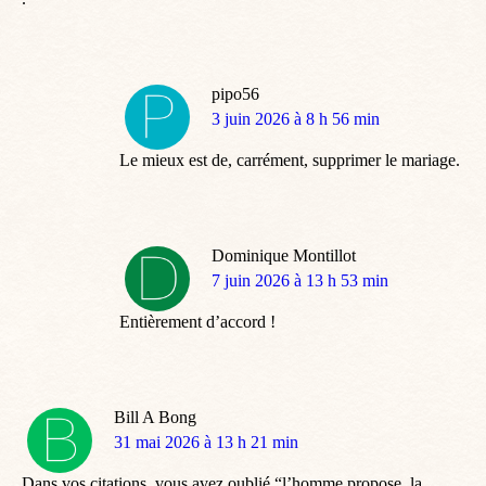
pipo56
dit
3 juin 2026 à 8 h 56 min
:
Le mieux est de, carrément, supprimer le mariage.
Dominique Montillot
dit
7 juin 2026 à 13 h 53 min
:
Entièrement d’accord !
Bill A Bong
dit
31 mai 2026 à 13 h 21 min
:
Dans vos citations, vous avez oublié “l’homme propose, la