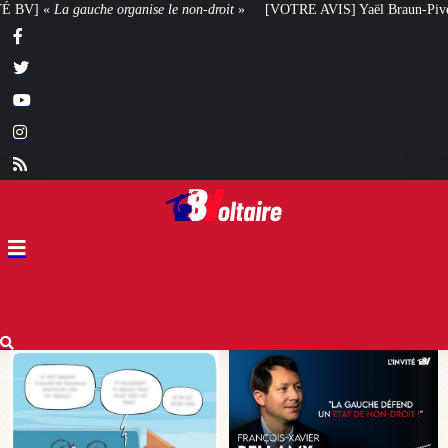
roit
»
[VOTRE AVIS] Yaël Braun-Pivet doit-elle renoncer à son projet archit