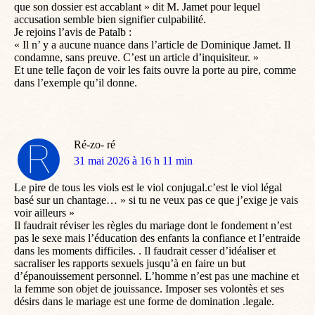
que son dossier est accablant » dit M. Jamet pour lequel
accusation semble bien signifier culpabilité.
Je rejoins l’avis de Patalb :
« Il n’ y a aucune nuance dans l’article de Dominique Jamet. Il
condamne, sans preuve. C’est un article d’inquisiteur. »
Et une telle façon de voir les faits ouvre la porte au pire, comme
dans l’exemple qu’il donne.
Ré-zo- ré
dit
31 mai 2026 à 16 h 11 min
:
Le pire de tous les viols est le viol conjugal.c’est le viol légal
basé sur un chantage… » si tu ne veux pas ce que j’exige je vais
voir ailleurs »
Il faudrait réviser les règles du mariage dont le fondement n’est
pas le sexe mais l’éducation des enfants la confiance et l’entraide
dans les moments difficiles. . Il faudrait cesser d’idéaliser et
sacraliser les rapports sexuels jusqu’à en faire un but
d’épanouissement personnel. L’homme n’est pas une machine et
la femme son objet de jouissance. Imposer ses volontès et ses
désirs dans le mariage est une forme de domination .legale.
.