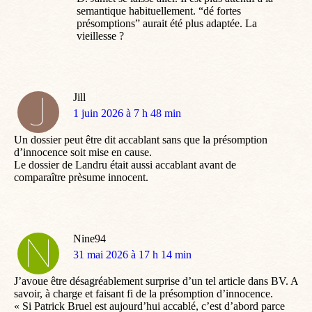
semantique habituellement. “dé fortes
présomptions” aurait été plus adaptée. La
vieillesse ?
Jill
dit
1 juin 2026 à 7 h 48 min
:
Un dossier peut être dit accablant sans que la présomption
d’innocence soit mise en cause.
Le dossier de Landru était aussi accablant avant de
comparaître prèsume innocent.
Nine94
dit
31 mai 2026 à 17 h 14 min
:
J’avoue être désagréablement surprise d’un tel article dans BV. A
savoir, à charge et faisant fi de la présomption d’innocence.
« Si Patrick Bruel est aujourd’hui accablé, c’est d’abord parce