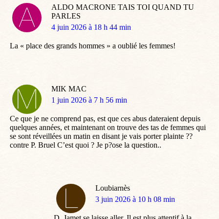
ALDO MACRONE TAIS TOI QUAND TU
PARLES
dit
4 juin 2026 à 18 h 44 min
:
La « place des grands hommes » a oublié les femmes!
MIK MAC
dit
1 juin 2026 à 7 h 56 min
:
Ce que je ne comprend pas, est que ces abus dateraient depuis
quelques années, et maintenant on trouve des tas de femmes qui
se sont réveillées un matin en disant je vais porter plainte ??
contre P. Bruel C’est quoi ? Je p?ose la question..
Loubiarnès
dit
3 juin 2026 à 10 h 08 min
:
D. Jamet se laisse aller. Il est plus attentif à la