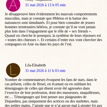
dit
31 mai 2026 à 13 h 05 min
:
Je désapprouve bien évidemment les mauvais comportements
masculins, mais je constate que #Metoo et la baisse des
naissances sont simultanés. Et pour bien connaitre de jeunes
hommes trentenaires hétéros, je constate qu’il ne vont jamais
plus loin dans l’engagement que le rôle de « sex friends ».
Quand on cherche le pourquoi, la synthèse de leurs réponses est
« toutes des chieuses ». Et certains d’entre eux vont chercher des
compagnes en Asie ou dans les pays de l’est.
Léa-Elisabeth
dit
31 mai 2026 à 11 h 03 min
:
Nombre de commentateurs évoquent les fans de stars, dans le
cas présent, celles de Bruel, en écartant ou en oubliant les
témoignages de celles qui disent avoir été agressées dans
l’exercice de leur profession, dont des masseuses, maquilleuses,
etc… Témoignages qui font penser aux plaignantes de
Depardieu, pas uniquement des actrices ou des starlettes, mais
des petites mains. J’ajoute que je n’ai aucun mal à ajouter foi aux