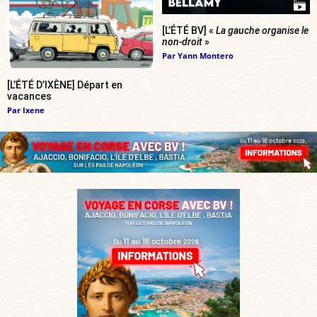
[L’ÉTÉ BV] «
La gauche organise le
non-droit
»
Par
Yann Montero
[L’ÉTÉ D’IXÈNE] Départ en
vacances
Par
Ixene