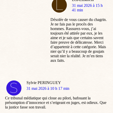
dit
31 mai 2026 à 15 h
:
41 min
Désolée de vous causer du chagrin.
Je ne fais pas le procès des
hommes. Rassurez-vous, j’ai
toujours été attirée par eux, je les
aime et je sais que certains savent
faire preuve de délicatesse. Merci
d’appartenir à cette catégorie. Mais
nier qu’il y a beaucoup de goujats
serait nier la réalité. Je m’en tiens
aux faits.
Sylvie PERINGUEY
dit
31 mai 2026 à 10 h 17 min
:
Ce tribunal médiatique qui cloue au pilori, bafouant la
présomption d’innocence et s’erigeant en juges, est odieux. Que
la justice fasse son travail.