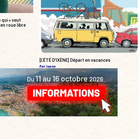
 qui « veut
en roue libre
[L’ÉTÉ D’IXÈNE] Départ en vacances
Par
Ixene