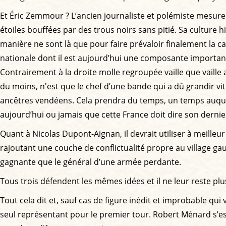
Et Éric Zemmour ? L’ancien journaliste et polémiste mesure au
étoiles bouffées par des trous noirs sans pitié. Sa culture h
manière ne sont là que pour faire prévaloir finalement la caus
nationale dont il est aujourd’hui une composante importan
Contrairement à la droite molle regroupée vaille que vaille 
du moins, n'est que le chef d’une bande qui a dû grandir vi
ancêtres vendéens. Cela prendra du temps, un temps auque
aujourd’hui ou jamais que cette France doit dire son dernie
Quant à Nicolas Dupont-Aignan, il devrait utiliser à meilleu
rajoutant une couche de conflictualité propre au village gaul
gagnante que le général d’une armée perdante.
Tous trois défendent les mêmes idées et il ne leur reste plu
Tout cela dit et, sauf cas de figure inédit et improbable qui 
seul représentant pour le premier tour. Robert Ménard s’est 