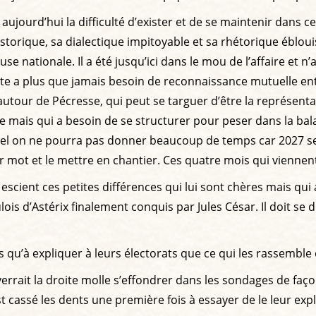
jourd’hui la difficulté d’exister et de se maintenir dans cett
istorique, sa dialectique impitoyable et sa rhétorique éblouis
e nationale. Il a été jusqu’ici dans le mou de l’affaire et n’
te a plus que jamais besoin de reconnaissance mutuelle ent
autour de Pécresse, qui peut se targuer d’être la représenta
te mais qui a besoin de se structurer pour peser dans la bal
l on ne pourra pas donner beaucoup de temps car 2027 sera
r mot et le mettre en chantier. Ces quatre mois qui viennen
r escient ces petites différences qui lui sont chères mais q
ois d’Astérix finalement conquis par Jules César. Il doit se d
s qu’à expliquer à leurs électorats que ce qui les rassemble
verrait la droite molle s’effondrer dans les sondages de façon 
cassé les dents une première fois à essayer de le leur expliq