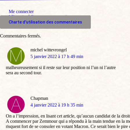
Me connecter
M'inscrire à l'espace commentaire
Charte d'utilisation des commentaires
Commentaires fermés.
michel wittevrongel
dit
5 janvier 2022 à 17 h 49 min
:
malheureusement si il reste sur leur position ni l’un ni l’autre
sera au second tour.
Chapman
dit
4 janvier 2022 à 19 h 35 min
:
On a l’impression, en lisant cet article, qu’aucun candidat de la droi
A commencer par Zemmour qui a répondu à la main tendue en la morda
risquent fort de se consoler en votant Macron. Ce serait bien le pire 