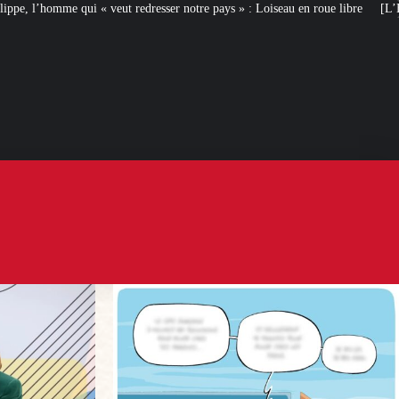
ser notre pays » : Loiseau en roue libre
[L’ÉTÉ D’IXÈNE] Départ en va