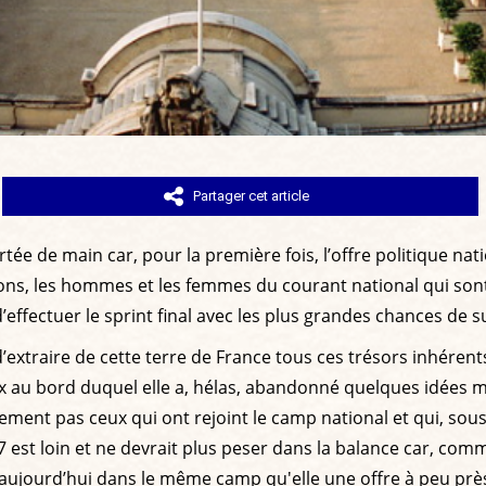
Partager cet article
rtée de main car, pour la première fois, l’offre politique n
ons, les hommes et les femmes du courant national qui sont
effectuer le sprint final avec les plus grandes chances de s
’extraire de cette terre de France tous ces trésors inhérents à
 au bord duquel elle a, hélas, abandonné quelques idées ma
nement pas ceux qui ont rejoint le camp national et qui, sous 
017 est loin et ne devrait plus peser dans la balance car, co
a aujourd’hui dans le même camp qu'elle une offre à peu prè