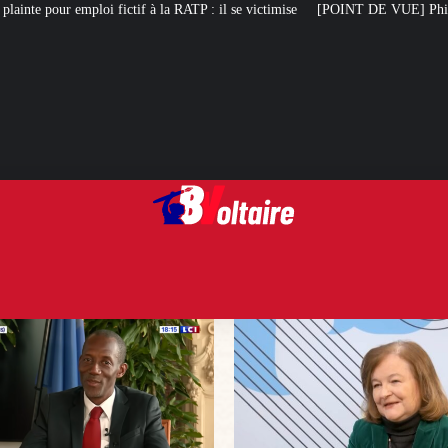
a RATP : il se victimise
[POINT DE VUE] Philippe, l’homme qui « veut redres