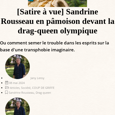
[Satire à vue] Sandrine
Rousseau en pâmoison devant la
drag-queen olympique
Ou comment semer le trouble dans les esprits sur la
base d'une transphobie imaginaire.
Jany Leroy
08 mai 2024
Articles
,
Société
,
COUP DE GRIFFE
Sandrine Rousseau
,
Drag queen