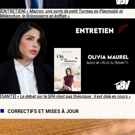
[ENTRETIEN]
« Macron, une sorte de petit Turreau en Playmobil, et
Mélenchon, le Robespierre en keffieh »
[SANTÉ]
« Le débat sur la GPA n’est pas théorique : il est déjà en cours »
CORRECTIFS ET MISES À JOUR