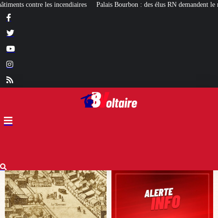
alais Bourbon : des élus RN demandent le réexamen du projet de pavillon d’accu