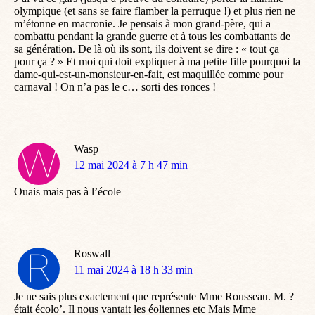
olympique (et sans se faire flamber la perruque !) et plus rien ne
m’étonne en macronie. Je pensais à mon grand-père, qui a
combattu pendant la grande guerre et à tous les combattants de
sa génération. De là où ils sont, ils doivent se dire : « tout ça
pour ça ? » Et moi qui doit expliquer à ma petite fille pourquoi la
dame-qui-est-un-monsieur-en-fait, est maquillée comme pour
carnaval ! On n’a pas le c… sorti des ronces !
Wasp
dit
12 mai 2024 à 7 h 47 min
:
Ouais mais pas à l’école
Roswall
dit
11 mai 2024 à 18 h 33 min
:
Je ne sais plus exactement que représente Mme Rousseau. M. ?
était écolo’. Il nous vantait les éoliennes etc Mais Mme