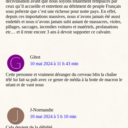
décivilisation avant que nous soyons totalement remplacés par
ceux qu’il accueille et entretient au détriment de peuple Français
sous prétexte que c’est une richesse pour notre pays. En effet,
depuis ces importations massives, nous n’avons jamais été aussi
endettés et nous n’avons jamais subi autant de massacres, violes,
pillages, saccages, incendies voitures et matériels, profanations
etc… et il reste encore 3 ans à devoir supporter ce calvaire.
Gibot
dit
10 mai 2024 à 11 h 43 min
:
Cette personne et vraiment déranger du cerveau bfm la chaîne
télé lui fait sa pub avec ce genre de média à la botte de macron le
néant et de vant nous
J-Normandie
dit
10 mai 2024 à 5 h 10 min
:
Cela devient de la débilité.