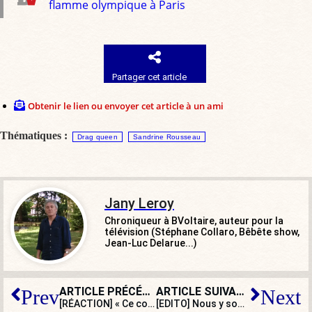
flamme olympique à Paris
Partager cet article
Obtenir le lien ou envoyer cet article à un ami
Thématiques :
Drag queen
Sandrine Rousseau
Jany Leroy
Chroniqueur à BVoltaire, auteur pour la
télévision (Stéphane Collaro, Bêbête show,
Jean-Luc Delarue...)
ARTICLE PRÉCÉDENT
ARTICLE SUIVANT
Prev
Next
[RÉACTION] « Ce congé de naissance apparaît comme une mesure idéologique »
[EDITO] Nous y sommes : Rima Hassan compare Israël à la France coloniale