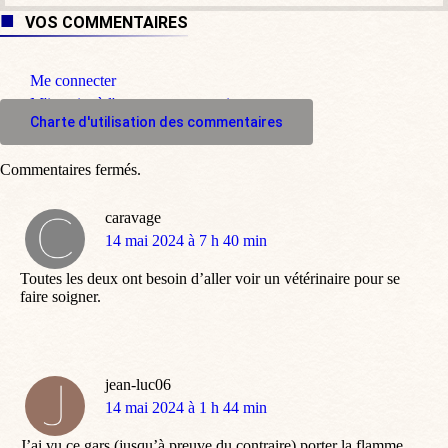
VOS COMMENTAIRES
Me connecter
M'inscrire à l'espace commentaire
Charte d'utilisation des commentaires
Commentaires fermés.
caravage
dit
14 mai 2024 à 7 h 40 min
:
Toutes les deux ont besoin d’aller voir un vétérinaire pour se
faire soigner.
jean-luc06
dit
14 mai 2024 à 1 h 44 min
:
J’ai vu ce gars (jusqu’à preuve du contraire) porter la flamme