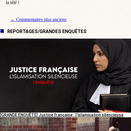
la télé !
Navigation de commentaire
← Commentaires plus anciens
REPORTAGES/GRANDES ENQUÊTES
[GRANDE ENQUÊTE] Justice française : l’islamisation silencieuse