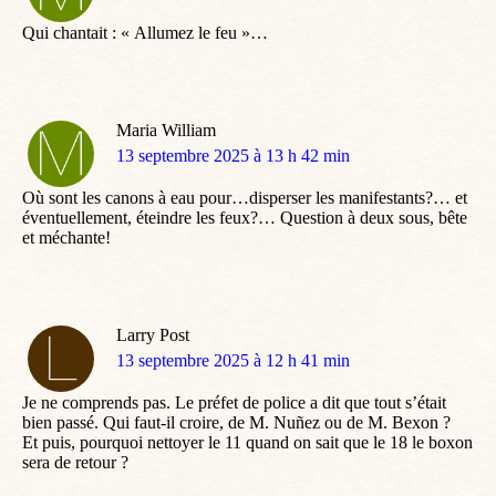
:
Qui chantait : « Allumez le feu »…
Maria William
dit
13 septembre 2025 à 13 h 42 min
:
Où sont les canons à eau pour…disperser les manifestants?… et
éventuellement, éteindre les feux?… Question à deux sous, bête
et méchante!
Larry Post
dit
13 septembre 2025 à 12 h 41 min
:
Je ne comprends pas. Le préfet de police a dit que tout s’était
bien passé. Qui faut-il croire, de M. Nuñez ou de M. Bexon ?
Et puis, pourquoi nettoyer le 11 quand on sait que le 18 le boxon
sera de retour ?