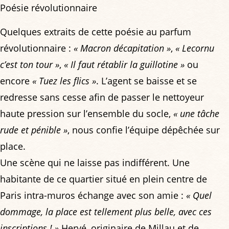
Poésie révolutionnaire
Quelques extraits de cette poésie au parfum
révolutionnaire :
« Macron décapitation »
,
« Lecornu
c’est ton tour »
,
« Il faut rétablir la guillotine »
ou
encore
« Tuez les flics »
. L’agent se baisse et se
redresse sans cesse afin de passer le nettoyeur
haute pression sur l’ensemble du socle,
« une tâche
rude et pénible »
, nous confie l’équipe dépêchée sur
place.
Une scène qui ne laisse pas indifférent. Une
habitante de ce quartier situé en plein centre de
Paris intra-muros échange avec son amie :
« Quel
dommage, la place est tellement plus belle, avec ces
inscriptions ! »
Hervé, originaire de Millau et de