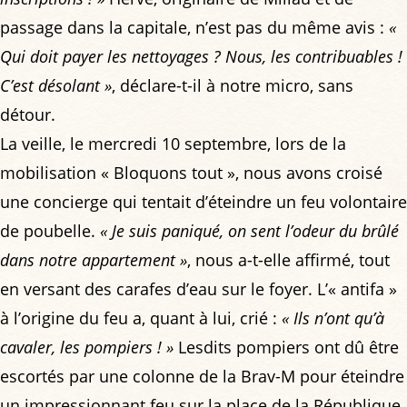
passage dans la capitale, n’est pas du même avis :
«
Qui doit payer les nettoyages ? Nous, les contribuables !
C’est désolant »
, déclare-t-il à notre micro, sans
détour.
La veille, le mercredi 10 septembre, lors de la
mobilisation « Bloquons tout », nous avons croisé
une concierge qui tentait d’éteindre un feu volontaire
de poubelle.
« Je suis paniqué, on sent l’odeur du brûlé
dans notre appartement »
, nous a-t-elle affirmé, tout
en versant des carafes d’eau sur le foyer. L’« antifa »
à l’origine du feu a, quant à lui, crié :
« Ils n’ont qu’à
cavaler, les pompiers ! »
Lesdits pompiers ont dû être
escortés par une colonne de la Brav-M pour éteindre
un impressionnant feu sur la place de la République.