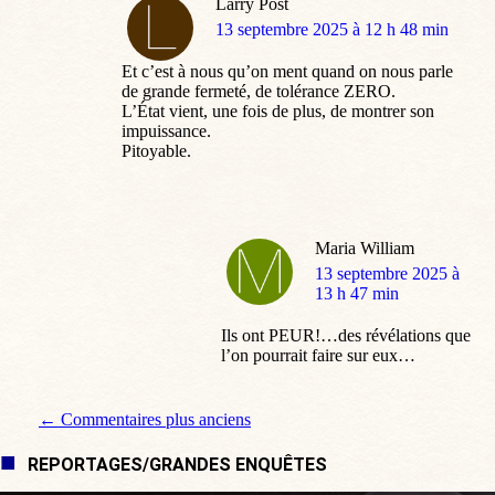
Larry Post
dit
13 septembre 2025 à 12 h 48 min
:
Et c’est à nous qu’on ment quand on nous parle
de grande fermeté, de tolérance ZERO.
L’État vient, une fois de plus, de montrer son
impuissance.
Pitoyable.
Maria William
dit
13 septembre 2025 à
:
13 h 47 min
Ils ont PEUR!…des révélations que
l’on pourrait faire sur eux…
Navigation de commentaire
← Commentaires plus anciens
REPORTAGES/GRANDES ENQUÊTES