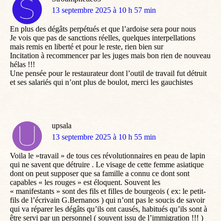
dit
13 septembre 2025 à 10 h 57 min
:
En plus des dégâts perpétués et que l’ardoise sera pour nous
Je vois que pas de sanctions réelles, quelques interpellations
mais remis en liberté et pour le reste, rien bien sur
Incitation à recommencer par les juges mais bon rien de nouveau
hélas !!!
Une pensée pour le restaurateur dont l’outil de travail fut détruit
et ses salariés qui n’ont plus de boulot, merci les gauchistes
upsala
dit
13 septembre 2025 à 10 h 55 min
:
Voila le »travail » de tous ces révolutionnaires en peau de lapin
qui ne savent que détruire . Le visage de cette femme asiatique
dont on peut supposer que sa famille a connu ce dont sont
capables « les rouges » est éloquent. Souvent les
« manifestants » sont des fils et filles de bourgeois ( ex: le petit-
fils de l’écrivain G.Bernanos ) qui n’ont pas le soucis de savoir
qui va réparer les dégâts qu’ils ont causés, habitués qu’ils sont à
être servi par un personnel ( souvent issu de l’immigration !!! )