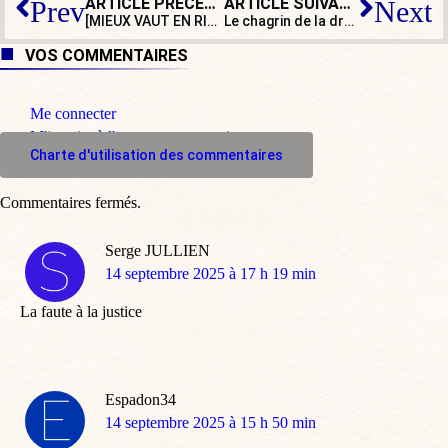
ARTICLE PRÉCÉDENT
ARTICLE SUIVANT
Prev
Next
[MIEUX VAUT EN RIRE] Cohen contre Cohen
Le chagrin de la droite n’est pas celui de la gauche : pour Charlie Kirk, aucune émeute…
VOS COMMENTAIRES
Me connecter
M'inscrire à l'espace commentaire
Charte d'utilisation des commentaires
Commentaires fermés.
Serge JULLIEN
dit
14 septembre 2025 à 17 h 19 min
:
La faute à la justice
Espadon34
dit
14 septembre 2025 à 15 h 50 min
: