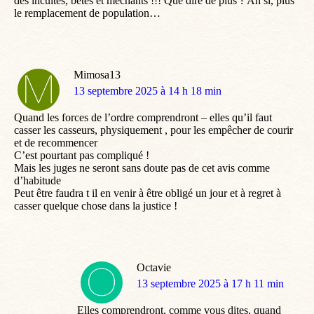
des incultes, bêtes et méchants !!! Que dire de plus ? Ah si, plus
le remplacement de population…
Mimosa13
dit
13 septembre 2025 à 14 h 18 min
:
Quand les forces de l’ordre comprendront – elles qu’il faut
casser les casseurs, physiquement , pour les empêcher de courir
et de recommencer
C’est pourtant pas compliqué !
Mais les juges ne seront sans doute pas de cet avis comme
d’habitude
Peut être faudra t il en venir à être obligé un jour et à regret à
casser quelque chose dans la justice !
Octavie
dit
13 septembre 2025 à 17 h 11 min
:
Elles comprendront, comme vous dites, quand