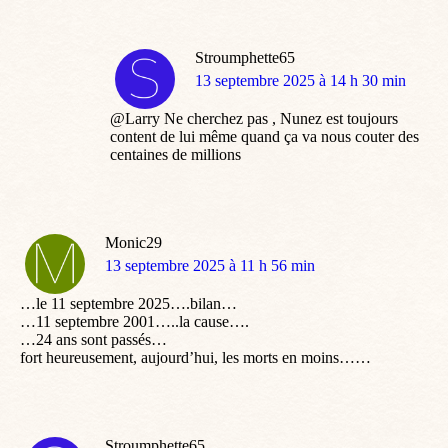
Stroumphette65
dit
13 septembre 2025 à 14 h 30 min
:
@Larry Ne cherchez pas , Nunez est toujours
content de lui même quand ça va nous couter des
centaines de millions
Monic29
dit
13 septembre 2025 à 11 h 56 min
:
…le 11 septembre 2025….bilan…
…11 septembre 2001…..la cause….
…24 ans sont passés…
fort heureusement, aujourd’hui, les morts en moins……
Stroumphette65