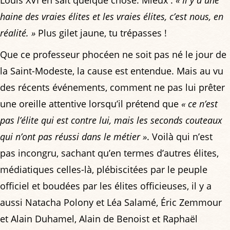
Louis XVI en sait quelque chose. Mieux :
« Il y a une
haine des vraies élites et les vraies élites, c’est nous, en
réalité. »
Plus gilet jaune, tu trépasses !
Que ce professeur phocéen ne soit pas né le jour de
la Saint-Modeste, la cause est entendue. Mais au vu
des récents événements, comment ne pas lui prêter
une oreille attentive lorsqu’il prétend que
« ce n’est
pas l’élite qui est contre lui, mais les seconds couteaux
qui n’ont pas réussi dans le métier »
. Voilà qui n’est
pas incongru, sachant qu’en termes d’autres élites,
médiatiques celles-là, plébiscitées par le peuple
officiel et boudées par les élites officieuses, il y a
aussi Natacha Polony et Léa Salamé, Éric Zemmour
et Alain Duhamel, Alain de Benoist et Raphaël