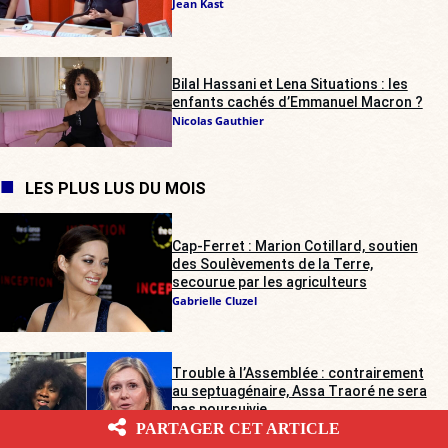
Jean Kast
Bilal Hassani et Lena Situations : les
enfants cachés d’Emmanuel Macron ?
Nicolas Gauthier
LES PLUS LUS DU MOIS
Cap-Ferret : Marion Cotillard, soutien
des Soulèvements de la Terre,
secourue par les agriculteurs
Gabrielle Cluzel
Trouble à l’Assemblée : contrairement
au septuagénaire, Assa Traoré ne sera
pas poursuivie
PARTAGER CET ARTICLE
Gabrielle Cluzel