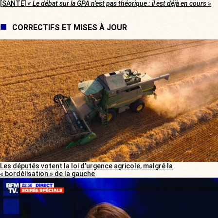
[SANTÉ]
« Le débat sur la GPA n’est pas théorique : il est déjà en cours »
CORRECTIFS ET MISES À JOUR
Les députés votent la loi d’urgence agricole, malgré la
« bordélisation » de la gauche