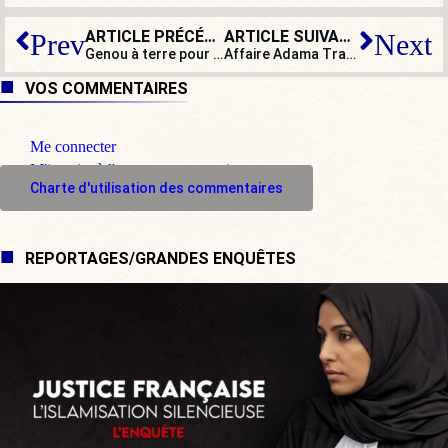
ARTICLE PRÉCÉDENT
ARTICLE SUIVANT
Prev
Next
Genou à terre pour communier avec les opprimés…
Affaire Adama Traoré : deux gendarmes étaient antillais
VOS COMMENTAIRES
Me connecter
M'inscrire à l'espace commentaire
Charte d'utilisation des commentaires
REPORTAGES/GRANDES ENQUÊTES