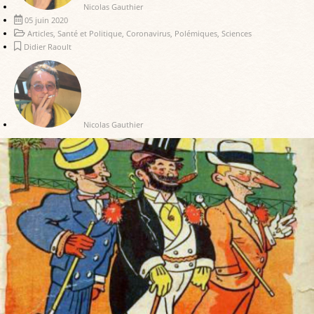
Nicolas Gauthier
05 juin 2020
Articles
,
Santé et Politique
,
Coronavirus
,
Polémiques
,
Sciences
Didier Raoult
Nicolas Gauthier