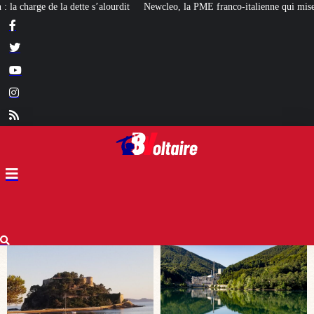
Newcleo, la PME franco-italienne qui mise sur l’avenir du « mini nucléaire »