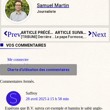
Samuel Martin
Journaliste
ARTICLE PRÉCÉDENT
ARTICLE SUIVANT
Prev
Next
[TRIBUNE] Derrière la stratégie douanière de Trump
Le pape Formose, un condamné post mortem
VOS COMMENTAIRES
Me connecter
M'inscrire à l'espace commentaire
Charte d'utilisation des commentaires
Commentaires fermés.
Saffroy
dit
28 avril 2025 à 15 h 58 min
:
Espérons que B.V. suivra cet exemple et bannira le sabir anglo-