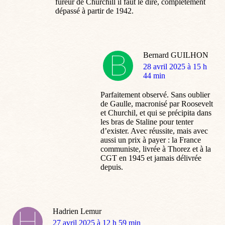
fureur de Churchill il faut le dire, complètement
dépassé à partir de 1942.
Bernard GUILHON
dit
28 avril 2025 à 15 h
:
44 min
Parfaitement observé. Sans oublier
de Gaulle, macronisé par Roosevelt
et Churchil, et qui se précipita dans
les bras de Staline pour tenter
d’exister. Avec réussite, mais avec
aussi un prix à payer : la France
communiste, livrée à Thorez et à la
CGT en 1945 et jamais délivrée
depuis.
Hadrien Lemur
dit
27 avril 2025 à 12 h 59 min