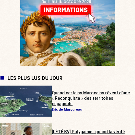
LES PLUS LUS DU JOUR
Quand certains Marocains rêvent d’une
« Reconquista » des territoires
espagnols
Eric de Mascureau
[L’ÉTÉ BV] Polygamie : quand la vérité