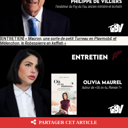
[ENTRETIEN]
« Macron, une sorte de petit Turreau en Playmobil, et
Mélenchon, le Robespierre en keffieh »
[SANTÉ]
« Le débat sur la GPA n’est pas théorique : il est déjà en cours »
PARTAGER CET ARTICLE