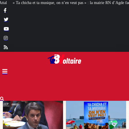
n veut pas » : la mairie RN d’Agde face à la meute « antiraciste »
La hausse 