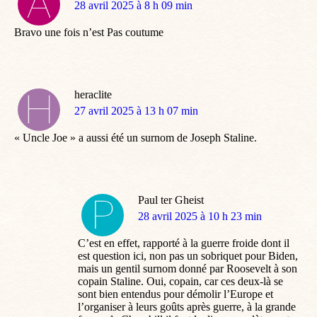
dit
28 avril 2025 à 8 h 09 min
:
Bravo une fois n’est Pas coutume
heraclite
dit
27 avril 2025 à 13 h 07 min
:
« Uncle Joe » a aussi été un surnom de Joseph Staline.
Paul ter Gheist
dit
28 avril 2025 à 10 h 23 min
:
C’est en effet, rapporté à la guerre froide dont il
est question ici, non pas un sobriquet pour Biden,
mais un gentil surnom donné par Roosevelt à son
copain Staline. Oui, copain, car ces deux-là se
sont bien entendus pour démolir l’Europe et
l’organiser à leurs goûts après guerre, à la grande