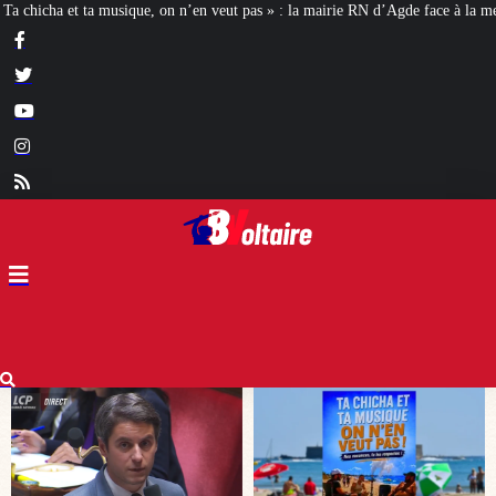
t pas » : la mairie RN d’Agde face à la meute « antiraciste »
La hausse de la