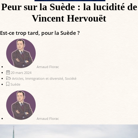
Peur sur la Suède : la lucidité de
Vincent Hervouët
Est-ce trop tard, pour la Suède ?
Arnaud Florac
20 mars 2024
Articles
,
Immigration et diversité
,
Société
Suède
Arnaud Florac