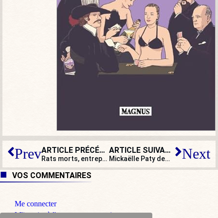
ARTICLE PRÉCÉDENT
ARTICLE SUIVANT
Prev
Next
Rats morts, entrepôt en tôle et Placo® : des députés RN visitent les locaux de l’OFAST
Mickaëlle Paty demande à l’État de reconnaître sa responsabilité dans la mort de Samuel Paty
VOS COMMENTAIRES
Me connecter
M'inscrire à l'espace commentaire