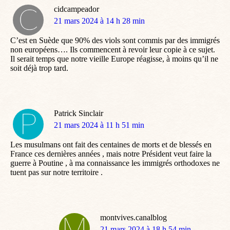
cidcampeador
dit
21 mars 2024 à 14 h 28 min
:
C’est en Suède que 90% des viols sont commis par des immigrés
non européens…. Ils commencent à revoir leur copie à ce sujet.
Il serait temps que notre vieille Europe réagisse, à moins qu’il ne
soit déjà trop tard.
Patrick Sinclair
dit
21 mars 2024 à 11 h 51 min
:
Les musulmans ont fait des centaines de morts et de blessés en
France ces dernières années , mais notre Président veut faire la
guerre à Poutine , à ma connaissance les immigrés orthodoxes ne
tuent pas sur notre territoire .
montvives.canalblog
dit
21 mars 2024 à 18 h 54 min