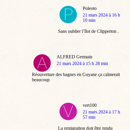
Poleoto
dit
21 mars 2024 à 16 h
:
10 min
Sans oublier l’îlot de Clipperton .
ALFRED Germain
dit
21 mars 2024 à 15 h 28 min
:
Réouverture des bagnes en Guyane ça calmerait
beaucoup
vert100
dit
21 mars 2024 à 17 h
:
57 min
La remigration doit être rendu