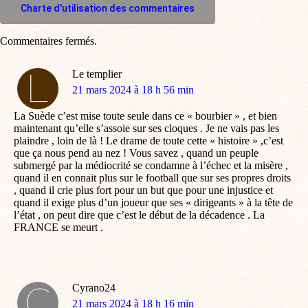
Charte d'utilisation des commentaires
Commentaires fermés.
Le templier
dit
21 mars 2024 à 18 h 56 min
:
La Suède c’est mise toute seule dans ce « bourbier » , et bien
maintenant qu’elle s’assoie sur ses cloques . Je ne vais pas les
plaindre , loin de là ! Le drame de toute cette « histoire » ,c’est
que ça nous pend au nez ! Vous savez , quand un peuple
submergé par la médiocrité se condamne à l’échec et la misère ,
quand il en connait plus sur le football que sur ses propres droits
, quand il crie plus fort pour un but que pour une injustice et
quand il exige plus d’un joueur que ses « dirigeants » à la tête de
l’état , on peut dire que c’est le début de la décadence . La
FRANCE se meurt .
Cyrano24
dit
21 mars 2024 à 18 h 16 min