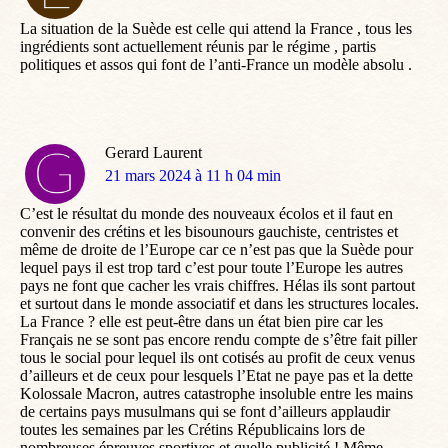
:
La situation de la Suède est celle qui attend la France , tous les
ingrédients sont actuellement réunis par le régime , partis
politiques et assos qui font de l’anti-France un modèle absolu .
Gerard Laurent
dit
21 mars 2024 à 11 h 04 min
:
C’est le résultat du monde des nouveaux écolos et il faut en
convenir des crétins et les bisounours gauchiste, centristes et
même de droite de l’Europe car ce n’est pas que la Suède pour
lequel pays il est trop tard c’est pour toute l’Europe les autres
pays ne font que cacher les vrais chiffres. Hélas ils sont partout
et surtout dans le monde associatif et dans les structures locales.
La France ? elle est peut-être dans un état bien pire car les
Français ne se sont pas encore rendu compte de s’être fait piller
tous le social pour lequel ils ont cotisés au profit de ceux venus
d’ailleurs et de ceux pour lesquels l’Etat ne paye pas et la dette
Kolossale Macron, autres catastrophe insoluble entre les mains
de certains pays musulmans qui se font d’ailleurs applaudir
toutes les semaines par les Crétins Républicains lors de
nombreuses épreuves sportives et quelle publicité ! Même