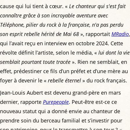
cause qui lui tient à cœur. «
Le chanteur qui s'est fait
connaître grâce à son incroyable aventure avec
Téléphone, pilier du rock à la française, n'a pas perdu
son esprit rebelle hérité de Mai 68
», rapportait
MRadio
,
qui l’avait reçu en interview en octobre 2024. Cette
révolte définit l’artiste, selon le média, «
lui dont la vie
semblait pourtant toute tracée
». Rien ne semblait, en
effet, prédestiner ce fils d’un préfet et d’une mère au
foyer à devenir le «
rebelle éternel
» du rock français.
Jean-Louis Aubert est devenu grand-père en mars
dernier, rapporte
Purepeople
. Peut-être est-ce ce
nouveau statut qui a donné envie au chanteur de
prendre soin du berceau familial et s’investir pour
son patrimoine, pour le transmettre à son tour ? «