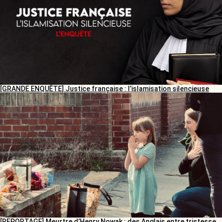
[GRANDE ENQUÊTE] Justice française : l’islamisation silencieuse
[REPORTAGE] Meurtre d’Henry Nowak : des Anglais entre tristesse