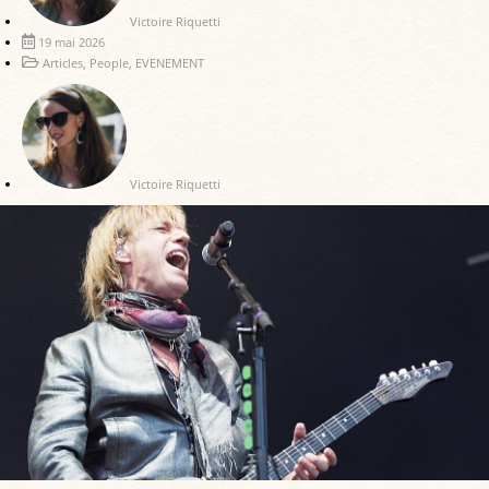
Victoire Riquetti
19 mai 2026
Articles
,
People
,
EVENEMENT
Victoire Riquetti