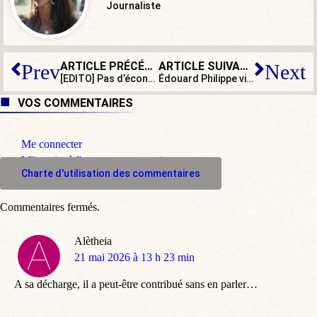
Journaliste
ARTICLE PRÉCÉDENT
ARTICLE SUIVANT
Prev
Next
[EDITO] Pas d’économies sur l’immigration folle en régions, le contribuable paiera !
Édouard Philippe visé par une enquête pour détournement de fonds publics
VOS COMMENTAIRES
Me connecter
M'inscrire à l'espace commentaire
Charte d'utilisation des commentaires
Commentaires fermés.
Alètheia
dit
21 mai 2026 à 13 h 23 min
:
A sa décharge, il a peut-être contribué sans en parler…