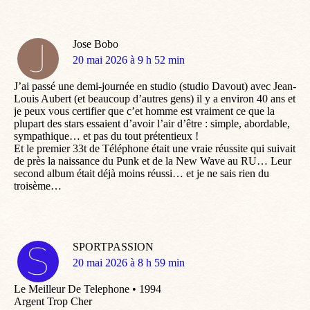
Jose Bobo
dit
20 mai 2026 à 9 h 52 min
:
J’ai passé une demi-journée en studio (studio Davout) avec Jean-
Louis Aubert (et beaucoup d’autres gens) il y a environ 40 ans et
je peux vous certifier que c’et homme est vraiment ce que la
plupart des stars essaient d’avoir l’air d’être : simple, abordable,
sympathique… et pas du tout prétentieux !
Et le premier 33t de Téléphone était une vraie réussite qui suivait
de près la naissance du Punk et de la New Wave au RU… Leur
second album était déjà moins réussi… et je ne sais rien du
troisème…
SPORTPASSION
dit
20 mai 2026 à 8 h 59 min
:
Le Meilleur De Telephone • 1994
Argent Trop Cher