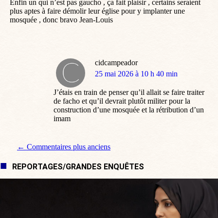
Enfin un qui n’est pas gaucho , ça fait plaisir , certains seraient
plus aptes à faire démolir leur église pour y implanter une
mosquée , donc bravo Jean-Louis
cidcampeador
dit
25 mai 2026 à 10 h 40 min
:
J’étais en train de penser qu’il allait se faire traiter
de facho et qu’il devrait plutôt militer pour la
construction d’une mosquée et la rétribution d’un
imam
Navigation de commentaire
← Commentaires plus anciens
REPORTAGES/GRANDES ENQUÊTES