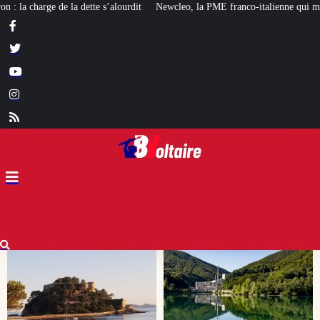
Newcleo, la PME franco-italienne qui mise sur l’avenir du « mini nucléaire »