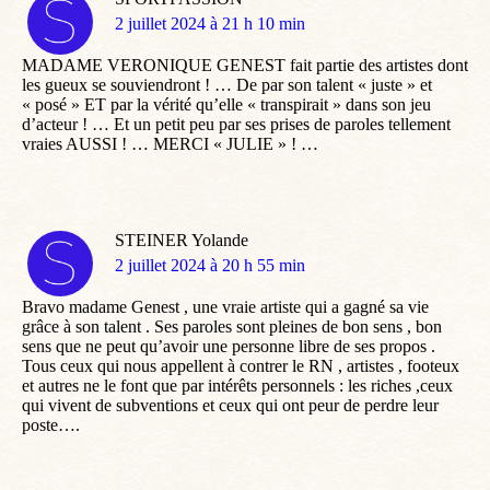
dit
2 juillet 2024 à 21 h 10 min
:
MADAME VERONIQUE GENEST fait partie des artistes dont
les gueux se souviendront ! … De par son talent « juste » et
« posé » ET par la vérité qu’elle « transpirait » dans son jeu
d’acteur ! … Et un petit peu par ses prises de paroles tellement
vraies AUSSI ! … MERCI « JULIE » ! …
STEINER Yolande
dit
2 juillet 2024 à 20 h 55 min
:
Bravo madame Genest , une vraie artiste qui a gagné sa vie
grâce à son talent . Ses paroles sont pleines de bon sens , bon
sens que ne peut qu’avoir une personne libre de ses propos .
Tous ceux qui nous appellent à contrer le RN , artistes , footeux
et autres ne le font que par intérêts personnels : les riches ,ceux
qui vivent de subventions et ceux qui ont peur de perdre leur
poste….