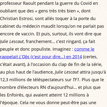
professeur Raoult pendant la guerre du Covid en
oubliant que des « gens très très bien », dont
Christian Estrosi, sont allés toquer à la porte du
cabinet du médecin maudit lorsqu’on ne parlait pas
encore de vaccin. Et puis, surtout, ils vont dire que
Julie Lescaut
, franchement… c’est ringard, ça fait
peuple et donc populiste. Imaginez :
comme le
rappelait
L’Obs
(c’est pour dire…) en 2014
(certes,
c’était avant), à l’occasion du clap de fin de la série,
au plus haut de l’audience,
Julie Lescaut
attira jusqu'à
12,3 millions de téléspectateurs sur
TF1
. Plus que le
nombre d’électeurs RN d’aujourd’hui… et plus que
les Enfoirés, qui avaient atteint 12 millions à
l'époque. Cela ne vous donne peut-être pas une