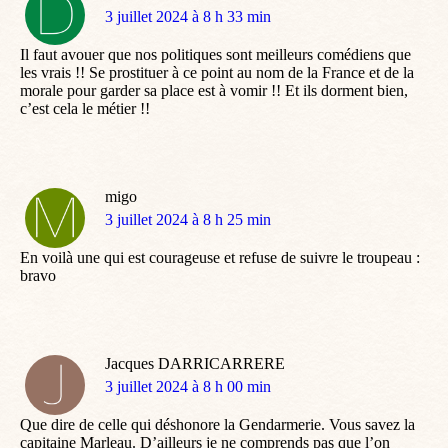
dit
3 juillet 2024 à 8 h 33 min
:
Il faut avouer que nos politiques sont meilleurs comédiens que
les vrais !! Se prostituer à ce point au nom de la France et de la
morale pour garder sa place est à vomir !! Et ils dorment bien,
c’est cela le métier !!
migo
dit
3 juillet 2024 à 8 h 25 min
:
En voilà une qui est courageuse et refuse de suivre le troupeau :
bravo
Jacques DARRICARRERE
dit
3 juillet 2024 à 8 h 00 min
:
Que dire de celle qui déshonore la Gendarmerie. Vous savez la
capitaine Marleau. D’ailleurs je ne comprends pas que l’on