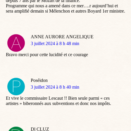
depuis 7 ans par le Mozart de la finance.
Programme qui nous a amené dans ce mer….r aujourd’hui et
sera amplifié demain si Mélenchon et autres Boyard 1er ministre.
ANNE AURORE ANGELIQUE
dit
3 juillet 2024 à 8 h 48 min
:
Bravo merci pour cette lucidité et ce courage
Poséidon
dit
3 juillet 2024 à 8 h 40 min
:
Et vive le commissaire Lescaut !! Bien seule parmi « ces
artistes » biberonnés aux subventions et donc nos impôts.
Dl CLUZ