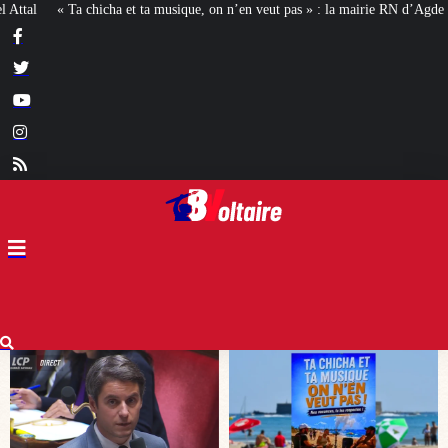
n n’en veut pas » : la mairie RN d’Agde face à la meute « antiraciste »
La ha