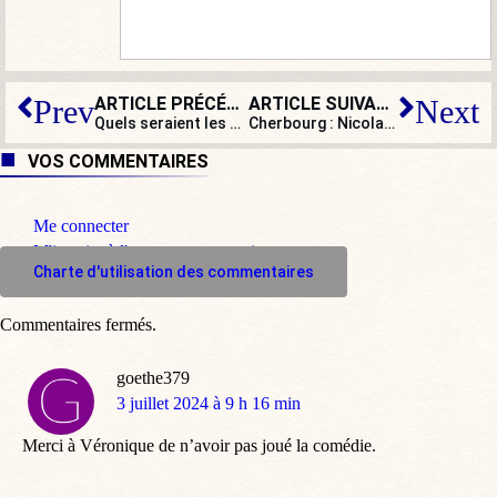
ARTICLE PRÉCÉDENT
ARTICLE SUIVANT
Prev
Next
Quels seraient les ministres d’un éventuel gouvernement RN ?
Cherbourg : Nicolas Conquer, candidat LR-RN, agressé par l’extrême gauche
VOS COMMENTAIRES
Me connecter
M'inscrire à l'espace commentaire
Charte d'utilisation des commentaires
Commentaires fermés.
goethe379
dit
3 juillet 2024 à 9 h 16 min
:
Merci à Véronique de n’avoir pas joué la comédie.