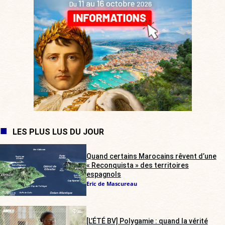
LES PLUS LUS DU JOUR
Quand certains Marocains rêvent d’une
« Reconquista » des territoires
espagnols
Eric de Mascureau
[L’ÉTÉ BV] Polygamie : quand la vérité