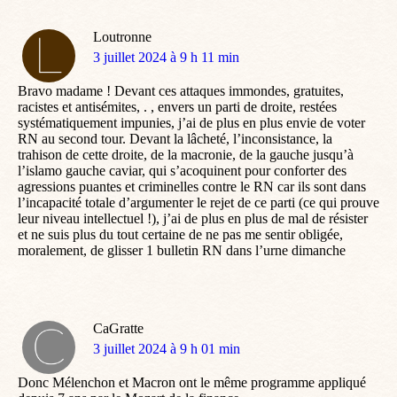
Loutronne
dit
3 juillet 2024 à 9 h 11 min
:
Bravo madame ! Devant ces attaques immondes, gratuites,
racistes et antisémites, . , envers un parti de droite, restées
systématiquement impunies, j’ai de plus en plus envie de voter
RN au second tour. Devant la lâcheté, l’inconsistance, la
trahison de cette droite, de la macronie, de la gauche jusqu’à
l’islamo gauche caviar, qui s’acoquinent pour conforter des
agressions puantes et criminelles contre le RN car ils sont dans
l’incapacité totale d’argumenter le rejet de ce parti (ce qui prouve
leur niveau intellectuel !), j’ai de plus en plus de mal de résister
et ne suis plus du tout certaine de ne pas me sentir obligée,
moralement, de glisser 1 bulletin RN dans l’urne dimanche
CaGratte
dit
3 juillet 2024 à 9 h 01 min
:
Donc Mélenchon et Macron ont le même programme appliqué