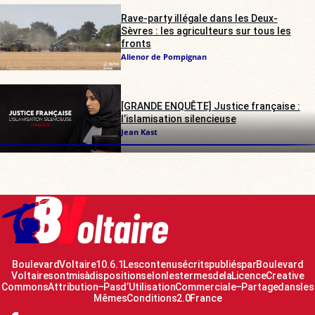
Rave-party illégale dans les Deux-
Sèvres : les agriculteurs sur tous les
fronts
Alienor de Pompignan
[GRANDE ENQUÊTE] Justice française :
l’islamisation silencieuse
Jean Kast
Boulevard Voltaire 10.6.1 Les contenus écrits publiés par Boulevard
Voltaire sont mis à disposition selon les termes de la Licence Creative
Commons Attribution – Pas d’Utilisation Commerciale – Partage dans les
Mêmes Conditions 2.0 France