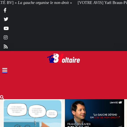
on-droit
»
[VOTRE AVIS] Yaël Braun-Pivet doit-elle renoncer à son projet ar