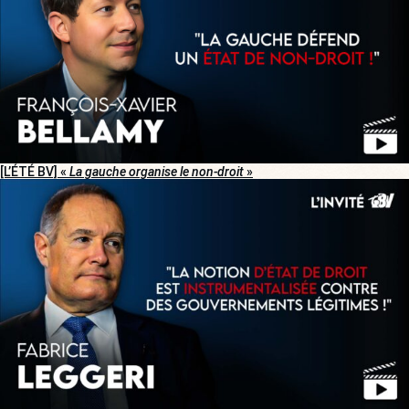
[L’ÉTÉ BV] «
La gauche organise le non-droit
»