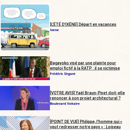
[L’ÉTÉ D’IXÈNE] Départ en vacances
Ixene
Bagayoko visé par une plainte pour
emploi fictif à la RATP : il se victimise
Frédéric Sirgant
[VOTRE AVIS] Yaël Braun-Pivet doit-elle
renoncer à son projet architectural ?
Boulevard Voltaire
[POINT DE VUE] Philippe, l’homme qui «
veut redresser notre pays » : Loiseau