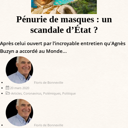
Pénurie de masques : un
scandale d’État ?
Après celui ouvert par l’incroyable entretien qu'Agnès
Buzyn a accordé au Monde...
Floris de Bonneville
20 mars 2020
Articles
,
Coronavirus
,
Polémiques
,
Politique
Floris de Bonneville