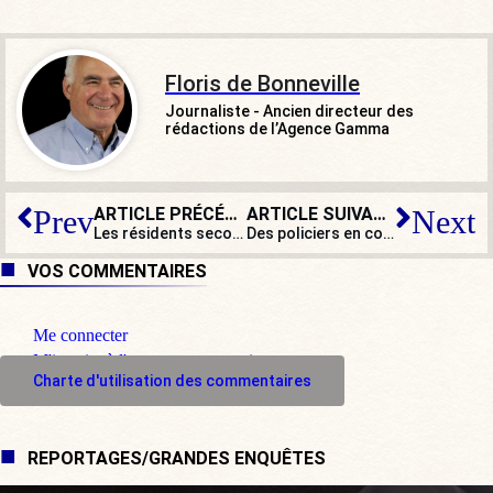
Floris de Bonneville
Journaliste - Ancien directeur des
rédactions de l’Agence Gamma
ARTICLE PRÉCÉDENT
ARTICLE SUIVANT
Prev
Next
Les résidents secondaires n’ont pas la cote pendant le confinement !
Des policiers en confinement sommés de rendre leur arme de service
VOS COMMENTAIRES
Me connecter
M'inscrire à l'espace commentaire
Charte d'utilisation des commentaires
REPORTAGES/GRANDES ENQUÊTES