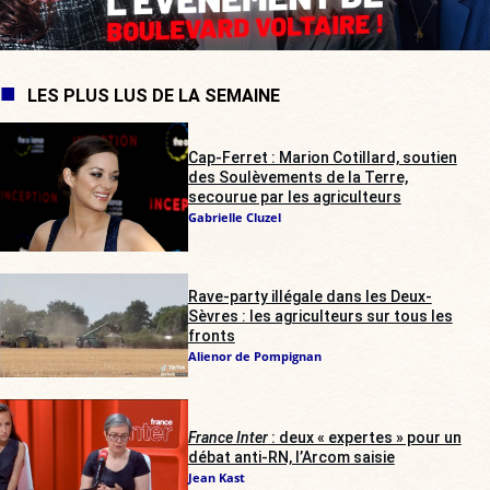
LES PLUS LUS DE LA SEMAINE
Cap-Ferret : Marion Cotillard, soutien
des Soulèvements de la Terre,
secourue par les agriculteurs
Gabrielle Cluzel
Rave-party illégale dans les Deux-
Sèvres : les agriculteurs sur tous les
fronts
Alienor de Pompignan
France Inter
: deux « expertes » pour un
débat anti-RN, l’Arcom saisie
Jean Kast