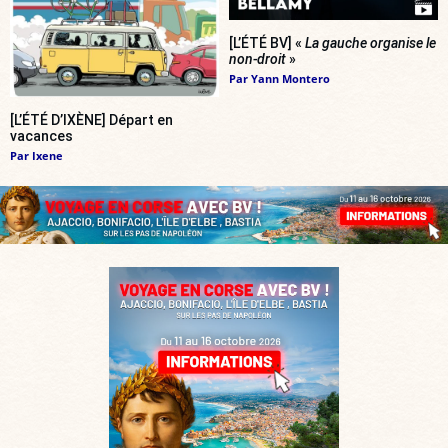
[L’ÉTÉ BV] «
La gauche organise le
non-droit
»
Par
Yann Montero
[L’ÉTÉ D’IXÈNE] Départ en
vacances
Par
Ixene