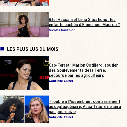
Bilal Hassani et Lena Situations : les
enfants cachés d’Emmanuel Macron ?
Nicolas Gauthier
LES PLUS LUS DU MOIS
Cap-Ferret : Marion Cotillard, soutien
des Soulèvements de la Terre,
secourue par les agriculteurs
Gabrielle Cluzel
Trouble à l’Assemblée : contrairement
au septuagénaire, Assa Traoré ne sera
pas poursuivie
Gabrielle Cluzel