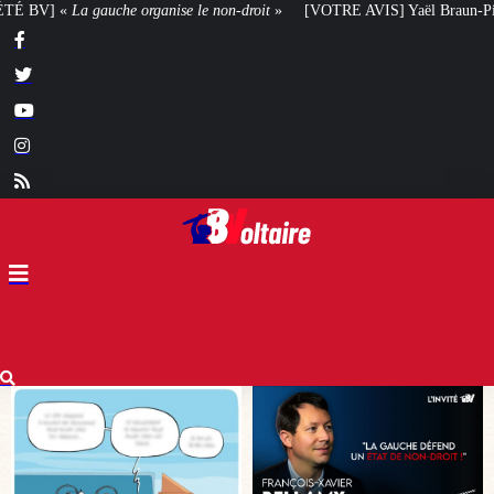
n-droit
»
[VOTRE AVIS] Yaël Braun-Pivet doit-elle renoncer à son projet arc