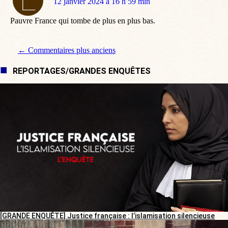
dit
12 janvier 2024 à 16 h 59 min
:
Pauvre France qui tombe de plus en plus bas.
Navigation de commentaire
← Commentaires plus anciens
REPORTAGES/GRANDES ENQUÊTES
[GRANDE ENQUÊTE] Justice française : l’islamisation silencieuse