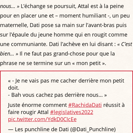
nous… »
L’échange se poursuit, Attal est à la peine
pour en placer une et – moment humiliant -, un peu
maternelle, Dati pose sa main sur l’avant-bras puis
sur l’épaule du jeune homme qui en rougit comme
une communiante. Dati l’achève en lui disant :
« C’est
bien… »
Il ne faut pas grand-chose pour que la
phrase ne se termine sur un « mon petit ».
« - Je ne vais pas me cacher derrière mon petit
doit.
- Bah vous cachez pas derrière nous… »
Juste énorme comment
#RachidaDati
réussit à
faire rougir Attal
#legislatives2022
pic.twitter.com/YdkD0CIcEe
— Les punchline de Dati (@Dati_Punchline)