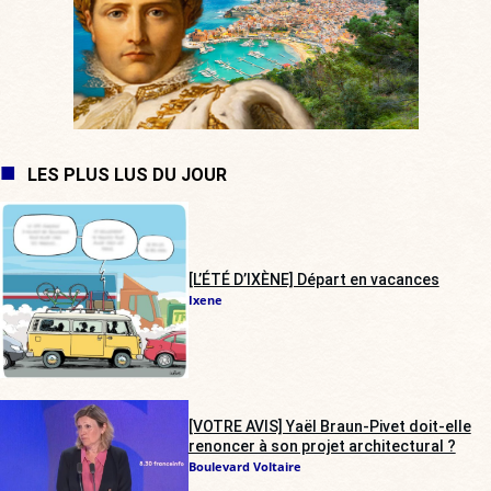
LES PLUS LUS DU JOUR
[L’ÉTÉ D’IXÈNE] Départ en vacances
Ixene
[VOTRE AVIS] Yaël Braun-Pivet doit-elle
renoncer à son projet architectural ?
Boulevard Voltaire