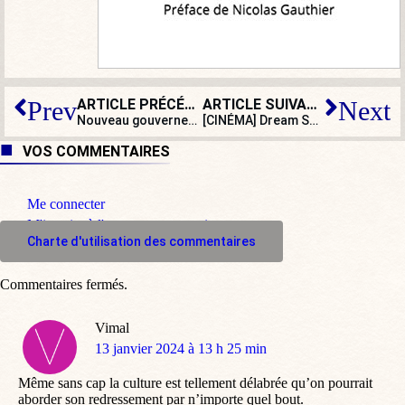
ARTICLE PRÉCÉDENT
ARTICLE SUIVANT
Prev
Next
Nouveau gouvernement : quand la machine folle du macronisme s’emballe
[CINÉMA] Dream Scenario, la raison face aux dangers du subjectivisme
VOS COMMENTAIRES
Me connecter
M'inscrire à l'espace commentaire
Charte d'utilisation des commentaires
Commentaires fermés.
Vimal
dit
13 janvier 2024 à 13 h 25 min
:
Même sans cap la culture est tellement délabrée qu’on pourrait
aborder son redressement par n’importe quel bout.