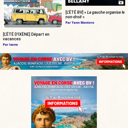
[L’ÉTÉ BV] «
La gauche organise le
non-droit
»
Par
Yann Montero
[L’ÉTÉ D’IXÈNE] Départ en
vacances
Par
Ixene