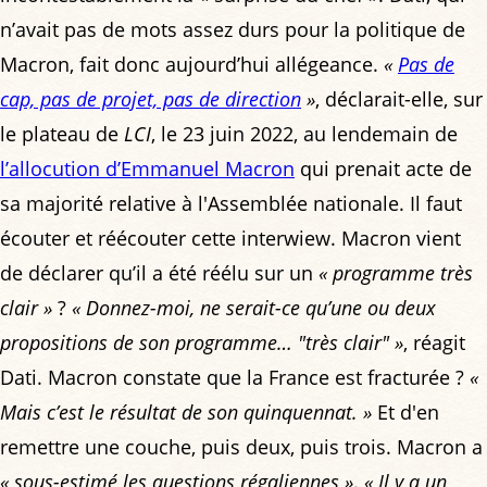
n’avait pas de mots assez durs pour la politique de
Macron, fait donc aujourd’hui allégeance.
«
Pas de
cap, pas de projet, pas de direction
»
, déclarait-elle, sur
le plateau de
LCI
, le 23 juin 2022, au lendemain de
l’allocution d’Emmanuel Macron
qui prenait acte de
sa majorité relative à l'Assemblée nationale. Il faut
écouter et réécouter cette interwiew. Macron vient
de déclarer qu’il a été réélu sur un
« programme très
clair »
?
« Donnez-moi, ne serait-ce qu’une ou deux
propositions de son programme… "très clair" »
, réagit
Dati. Macron constate que la France est fracturée ?
«
Mais c’est le résultat de son quinquennat. »
Et d'en
remettre une couche, puis deux, puis trois. Macron a
« sous-estimé les questions régaliennes »
.
« Il y a un