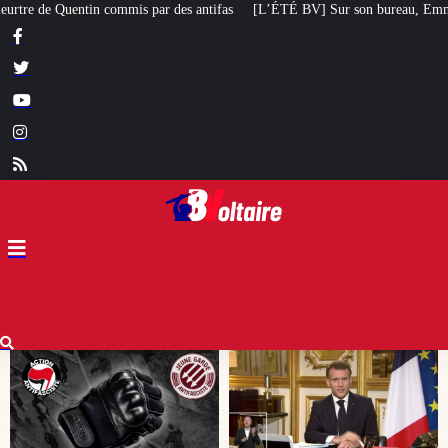
ntifas
[L’ÉTÉ BV] Sur son bureau, Emmanuel Macron a posé le livre d’un poè