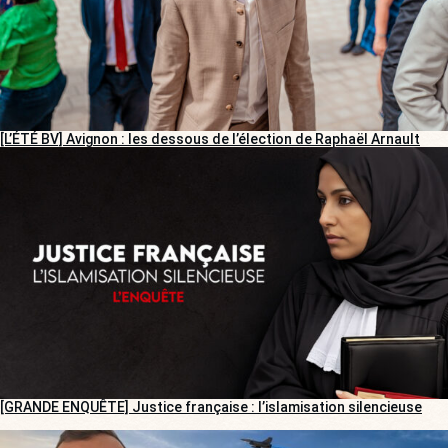
[L’ÉTÉ BV] Avignon : les dessous de l’élection de Raphaël Arnault
[GRANDE ENQUÊTE] Justice française : l’islamisation silencieuse