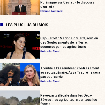
Polémique sur Ceuta : « le discours
d’un roi »
Etienne Lombard
LES PLUS LUS DU MOIS
Cap-Ferret : Marion Cotillard, soutien
des Soulèvements de la Terre,
secourue par les agriculteurs
Gabrielle Cluzel
Trouble à l’Assemblée : contrairement
au septuagénaire, Assa Traoré ne sera
pas poursuivie
Gabrielle Cluzel
Rave-party illégale dans les Deux-
Sèvres : les agriculteurs sur tous les
fronts