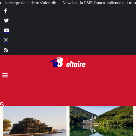
Newcleo, la PME franco-italienne qui mise sur l’avenir du « mini nucléaire