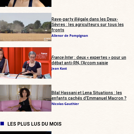
Rave-party illégale dans les Deux-
Sèvres : les agriculteurs sur tous les
fronts
Alienor de Pompignan
France Inter
: deux « expertes » pour un
débat anti-RN, l’Arcom saisie
Jean Kast
Bilal Hassani et Lena Situations : les
enfants cachés d’Emmanuel Macron ?
Nicolas Gauthier
LES PLUS LUS DU MOIS