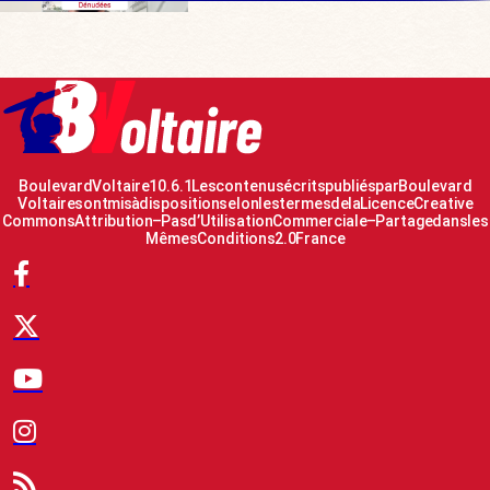
Boulevard Voltaire 10.6.1 Les contenus écrits publiés par Boulevard
Voltaire sont mis à disposition selon les termes de la Licence Creative
Commons Attribution – Pas d’Utilisation Commerciale – Partage dans les
Mêmes Conditions 2.0 France