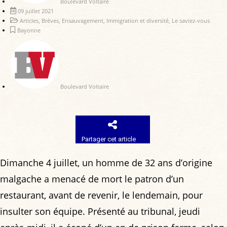
Boulevard Voltaire
09 juillet 2021
Articles
,
Brèves
,
Ensauvagement
,
Immigration et diversité
,
Le saviez-vous
Bayonne
Boulevard Voltaire
Partager cet article
Dimanche 4 juillet, un homme de 32 ans d’origine
malgache a menacé de mort le patron d’un
restaurant, avant de revenir, le lendemain, pour
insulter son équipe. Présenté au tribunal, jeudi