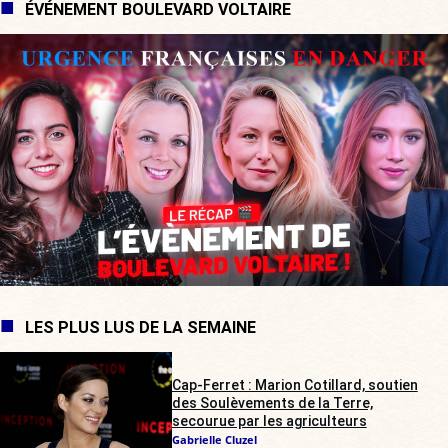
ÉVÉNEMENT BOULEVARD VOLTAIRE
LES PLUS LUS DE LA SEMAINE
Cap-Ferret : Marion Cotillard, soutien
des Soulèvements de la Terre,
secourue par les agriculteurs
Gabrielle Cluzel