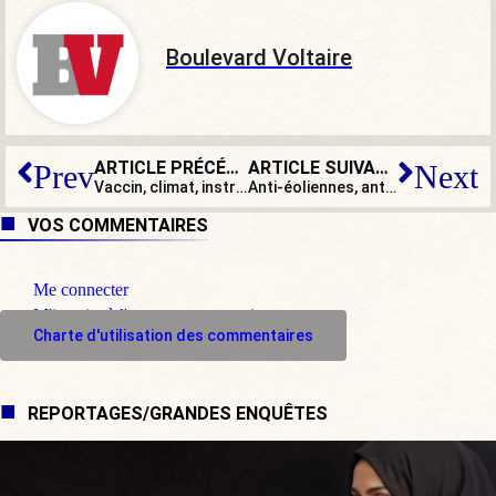
Boulevard Voltaire
ARTICLE PRÉCÉDENT
ARTICLE SUIVANT
Prev
Next
Vaccin, climat, instruction : mais jusqu’où iront-ils ?
Anti-éoliennes, antivax : des menaces et bientôt des sanctions ?
VOS COMMENTAIRES
Me connecter
M'inscrire à l'espace commentaire
Charte d'utilisation des commentaires
REPORTAGES/GRANDES ENQUÊTES