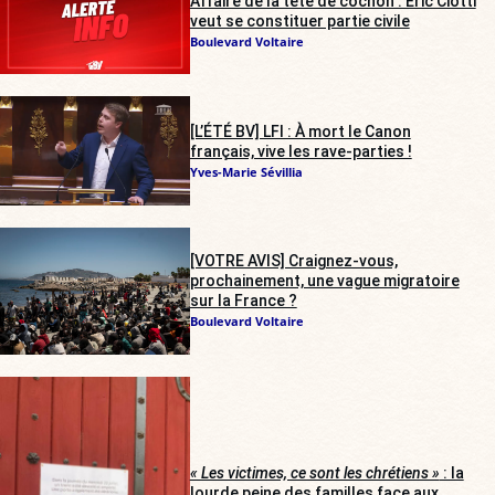
Affaire de la tête de cochon : Éric Ciotti
veut se constituer partie civile
Boulevard Voltaire
[L’ÉTÉ BV] LFI : À mort le Canon
français, vive les rave-parties !
Yves-Marie Sévillia
[VOTRE AVIS] Craignez-vous,
prochainement, une vague migratoire
sur la France ?
Boulevard Voltaire
« Les victimes, ce sont les chrétiens »
: la
lourde peine des familles face aux