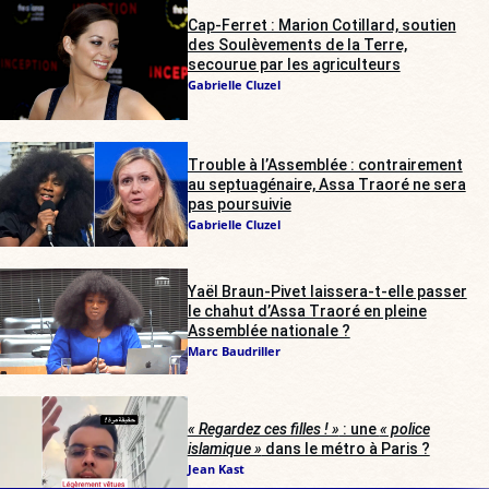
Cap-Ferret : Marion Cotillard, soutien
des Soulèvements de la Terre,
secourue par les agriculteurs
Gabrielle Cluzel
Trouble à l’Assemblée : contrairement
au septuagénaire, Assa Traoré ne sera
pas poursuivie
Gabrielle Cluzel
Yaël Braun-Pivet laissera-t-elle passer
le chahut d’Assa Traoré en pleine
Assemblée nationale ?
Marc Baudriller
« Regardez ces filles ! »
: une
« police
islamique »
dans le métro à Paris ?
Jean Kast