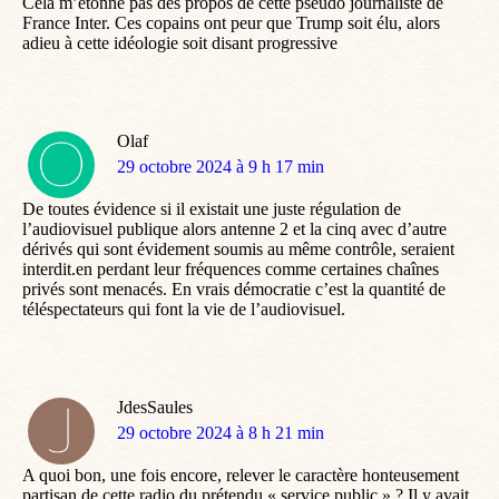
Cela m’étonne pas des propos de cette pseudo journaliste de
France Inter. Ces copains ont peur que Trump soit élu, alors
adieu à cette idéologie soit disant progressive
Olaf
dit
29 octobre 2024 à 9 h 17 min
:
De toutes évidence si il existait une juste régulation de
l’audiovisuel publique alors antenne 2 et la cinq avec d’autre
dérivés qui sont évidement soumis au même contrôle, seraient
interdit.en perdant leur fréquences comme certaines chaînes
privés sont menacés. En vrais démocratie c’est la quantité de
téléspectateurs qui font la vie de l’audiovisuel.
JdesSaules
dit
29 octobre 2024 à 8 h 21 min
:
A quoi bon, une fois encore, relever le caractère honteusement
partisan de cette radio du prétendu « service public » ? Il y avait