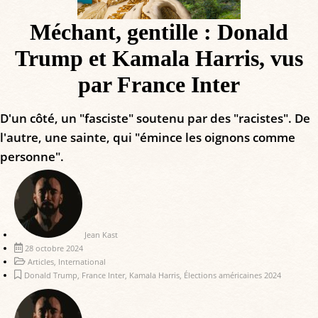
Méchant, gentille : Donald
Trump et Kamala Harris, vus
par France Inter
D'un côté, un "fasciste" soutenu par des "racistes". De
l'autre, une sainte, qui "émince les oignons comme
personne".
Jean Kast
28 octobre 2024
Articles
,
International
Donald Trump
,
France Inter
,
Kamala Harris
,
Élections américaines 2024