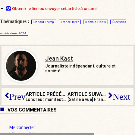
Obtenir le lien ou envoyer cet article à un ami
Thématiques :
Donald Trump
France Inter
Kamala Harris
Élections
américaines 2024
Jean Kast
Journaliste indépendant, culture et
société
ARTICLE PRÉCÉDENT
ARTICLE SUIVANT
Prev
Next
Londres : manifestation contre l’immigration. Raphaël Arnault se ridiculise
[Satire à vue] François Hollande, présent à la télé mais discret à l’Assemblée
VOS COMMENTAIRES
Me connecter
M'inscrire à l'espace commentaire