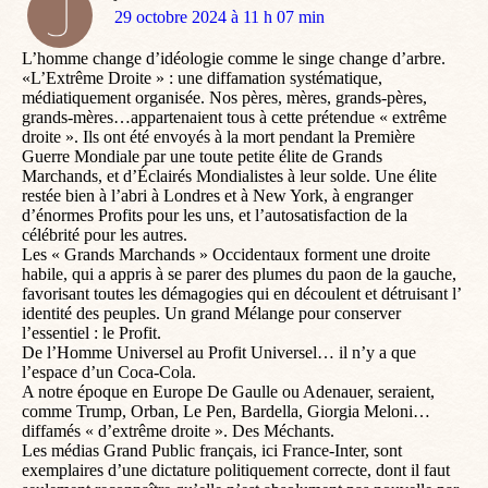
dit
29 octobre 2024 à 11 h 07 min
:
L’homme change d’idéologie comme le singe change d’arbre.
«L’Extrême Droite » : une diffamation systématique,
médiatiquement organisée. Nos pères, mères, grands-pères,
grands-mères…appartenaient tous à cette prétendue « extrême
droite ». Ils ont été envoyés à la mort pendant la Première
Guerre Mondiale par une toute petite élite de Grands
Marchands, et d’Éclairés Mondialistes à leur solde. Une élite
restée bien à l’abri à Londres et à New York, à engranger
d’énormes Profits pour les uns, et l’autosatisfaction de la
célébrité pour les autres.
Les « Grands Marchands » Occidentaux forment une droite
habile, qui a appris à se parer des plumes du paon de la gauche,
favorisant toutes les démagogies qui en découlent et détruisant l’
identité des peuples. Un grand Mélange pour conserver
l’essentiel : le Profit.
De l’Homme Universel au Profit Universel… il n’y a que
l’espace d’un Coca-Cola.
A notre époque en Europe De Gaulle ou Adenauer, seraient,
comme Trump, Orban, Le Pen, Bardella, Giorgia Meloni…
diffamés « d’extrême droite ». Des Méchants.
Les médias Grand Public français, ici France-Inter, sont
exemplaires d’une dictature politiquement correcte, dont il faut