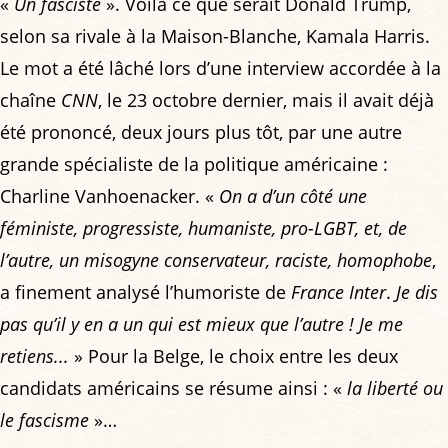
«
Un fasciste
». Voilà ce que serait Donald Trump,
selon sa rivale à la Maison-Blanche, Kamala Harris.
Le mot a été lâché lors d’une interview accordée à la
chaîne
CNN
, le 23 octobre dernier, mais il avait déjà
été prononcé, deux jours plus tôt, par une autre
grande spécialiste de la politique américaine :
Charline Vanhoenacker. «
On a d’un côté une
féministe, progressiste, humaniste, pro-LGBT, et, de
l’autre, un misogyne conservateur, raciste, homophobe
,
a finement analysé l’humoriste de
France Inter
.
Je dis
pas qu’il y en a un qui est mieux que l’autre ! Je me
retiens...
» Pour la Belge, le choix entre les deux
candidats américains se résume ainsi : «
la liberté ou
le fascisme
»…