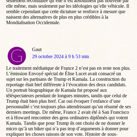
seulement reconnaître qu’elle n’est absolument pas nouvelle par
elle même, mais seulement par les idéologies qu’elle véhicule. Il
semble cependant que cette dictature se renforce à mesure que
naissent des alternatives de plus en plus crédibles à la
Mondialisation Occidentale.
Gaut
dit
29 octobre 2024 à 9 h 53 min
:
Le traitement médiatique de France 2 n’est pas en reste non plus.
L’émission Envoyé spécial de Élise Lucet avait consacré un
sujet sur les partisans de Trump et Kamala. La construction du
reportage était bief différente à l’évocation des deux candidats.
Un portrait biographique de Kamala fut proposé aux
téléspectateurs pendant de longues minutes, tandis que celui de
Trump était bien plus bref. Car oui évoquer l’enfance d’une
personnalité c’est toujours plus attendrissant qu’un résumé de ses
derniers meetings. De même, France 2 avait été à San Francisco
et à Howard rencontrer des gens ordinaires diplômés qui votent
Kamala. Tandis que pour Trump ils ont choisi de ne donner le
micro qu’à un biker qui n’a pas trop d’arguments à donner pour
expliquer les choses raisons de son vote. Histoire de sous-