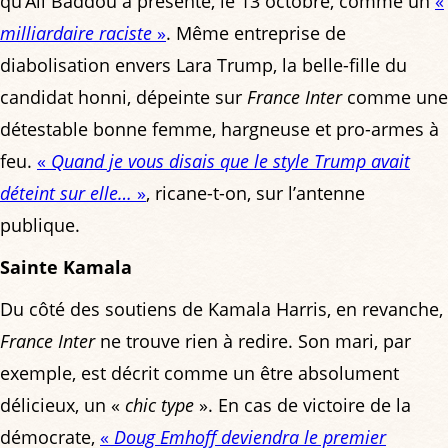
qu’Ali Baddou a présenté, le 13 octobre, comme un
«
milliardaire raciste
»
. Même entreprise de
diabolisation envers Lara Trump, la belle-fille du
candidat honni, dépeinte sur
France Inter
comme une
détestable bonne femme, hargneuse et pro-armes à
feu.
«
Quand je vous disais que le style Trump avait
déteint sur elle…
»
, ricane-t-on, sur l’antenne
publique.
Sainte Kamala
Du côté des soutiens de Kamala Harris, en revanche,
France Inter
ne trouve rien à redire. Son mari, par
exemple, est décrit comme un être absolument
délicieux, un «
chic type
». En cas de victoire de la
démocrate,
«
Doug Emhoff deviendra le premier