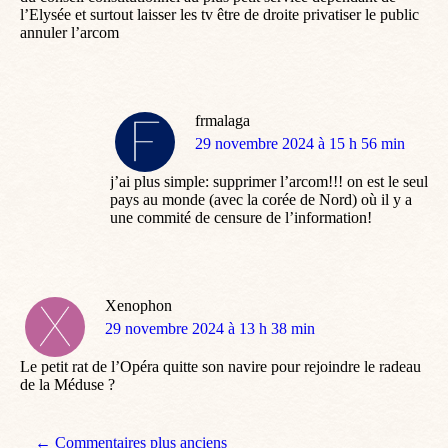
l’Elysée et surtout laisser les tv être de droite privatiser le public
annuler l’arcom
frmalaga
dit
29 novembre 2024 à 15 h 56 min
:
j’ai plus simple: supprimer l’arcom!!! on est le seul
pays au monde (avec la corée de Nord) où il y a
une commité de censure de l’information!
Xenophon
dit
29 novembre 2024 à 13 h 38 min
:
Le petit rat de l’Opéra quitte son navire pour rejoindre le radeau
de la Méduse ?
Navigation de commentaire
← Commentaires plus anciens