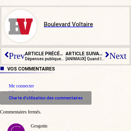
Boulevard Voltaire
ARTICLE PRÉCÉDENT
ARTICLE SUIVANT
Prev
Next
Dépenses publiques : Villepin et Cazeneuve appelés à un « souci d’exemplarité »
[ANIMAUX] Quand la cause animaliste vire à l’éco-terrorisme
VOS COMMENTAIRES
Me connecter
M'inscrire à l'espace commentaire
Charte d'utilisation des commentaires
Commentaires fermés.
Grogotin