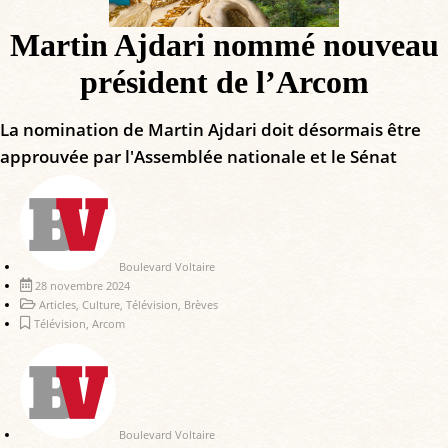
Martin Ajdari nommé nouveau
président de l’Arcom
La nomination de Martin Ajdari doit désormais être
approuvée par l'Assemblée nationale et le Sénat
Boulevard Voltaire
28 novembre 2024
Articles
,
Culture
,
Télévision
,
Brèves
Télévision
,
Arcom
Boulevard Voltaire