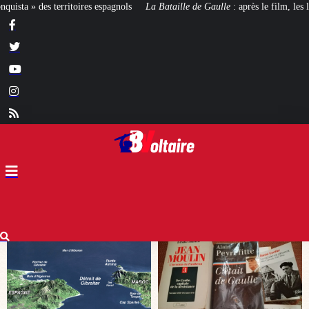
s
La Bataille de Gaulle
: après le film, les livres !
[CINÉMA]
De la Com