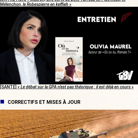
Mélenchon, le Robespierre en keffieh »
[SANTÉ]
« Le débat sur la GPA n’est pas théorique : il est déjà en cours »
CORRECTIFS ET MISES À JOUR