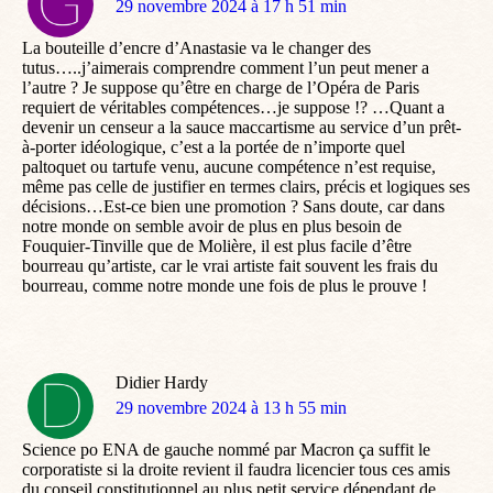
dit
29 novembre 2024 à 17 h 51 min
:
La bouteille d’encre d’Anastasie va le changer des
tutus…..j’aimerais comprendre comment l’un peut mener a
l’autre ? Je suppose qu’être en charge de l’Opéra de Paris
requiert de véritables compétences…je suppose !? …Quant a
devenir un censeur a la sauce maccartisme au service d’un prêt-
à-porter idéologique, c’est a la portée de n’importe quel
paltoquet ou tartufe venu, aucune compétence n’est requise,
même pas celle de justifier en termes clairs, précis et logiques ses
décisions…Est-ce bien une promotion ? Sans doute, car dans
notre monde on semble avoir de plus en plus besoin de
Fouquier-Tinville que de Molière, il est plus facile d’être
bourreau qu’artiste, car le vrai artiste fait souvent les frais du
bourreau, comme notre monde une fois de plus le prouve !
Didier Hardy
dit
29 novembre 2024 à 13 h 55 min
:
Science po ENA de gauche nommé par Macron ça suffit le
corporatiste si la droite revient il faudra licencier tous ces amis
du conseil constitutionnel au plus petit service dépendant de