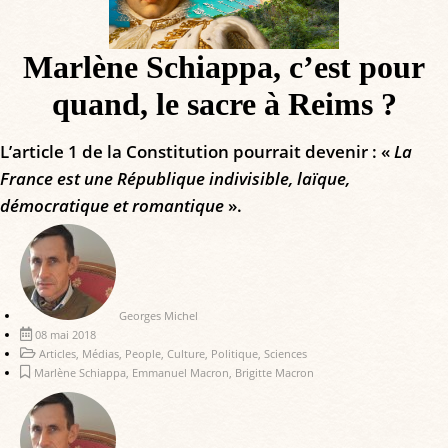
Marlène Schiappa, c’est pour
quand, le sacre à Reims ?
L’article 1 de la Constitution pourrait devenir : «
La
France est une République indivisible, laïque,
démocratique et romantique
».
Georges Michel
08 mai 2018
Articles
,
Médias
,
People
,
Culture
,
Politique
,
Sciences
Marlène Schiappa
,
Emmanuel Macron
,
Brigitte Macron