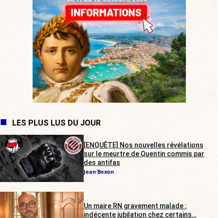
LES PLUS LUS DU JOUR
[ENQUÊTE] Nos nouvelles révélations
sur le meurtre de Quentin commis par
des antifas
Jean Bexon
Un maire RN gravement malade :
indécente jubilation chez certains…