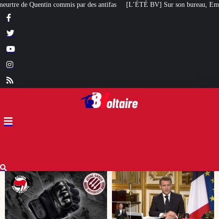
ntifas
[L’ÉTÉ BV] Sur son bureau, Emmanuel Macron a posé le livre d’un poè