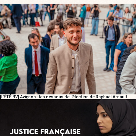
[L’ÉTÉ BV] Avignon : les dessous de l’élection de Raphaël Arnault