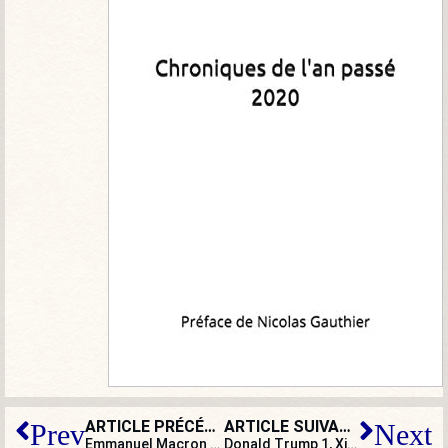
ARTICLE PRÉCÉDENT
ARTICLE SUIVANT
Prev
Next
Emmanuel Macron : fin de l’innocence ou début de la rouerie ?
Donald Trump 1, Xi Jinping 0 : les États-Unis en passe de gagner leur guerre commerciale ?