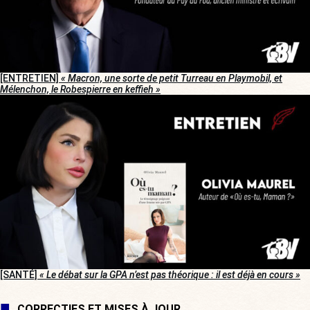
[ENTRETIEN]
« Macron, une sorte de petit Turreau en Playmobil, et
Mélenchon, le Robespierre en keffieh »
[SANTÉ]
« Le débat sur la GPA n’est pas théorique : il est déjà en cours »
CORRECTIFS ET MISES À JOUR