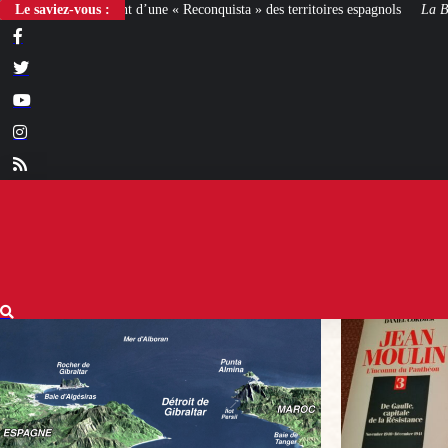
« Reconquista » des territoires espagnols
Le saviez-vous :
La Bataille de Gaulle
: après le fil