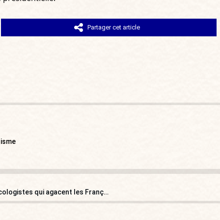
Partager cet article
lisme
De la transgression à l’écoterrorisme : ces activistes écologistes qui agacent les Français