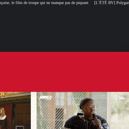
 ne manque pas de piquant
[L’ÉTÉ BV] Polygamie : quand la vérité sort de la