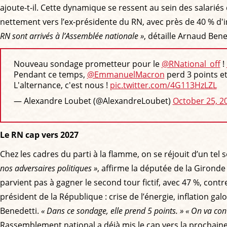
ajoute-t-il. Cette dynamique se ressent au sein des salari
nettement vers l’ex-présidente du RN, avec près de 40 % d'
RN sont arrivés à l’Assemblée nationale »
, détaille Arnaud Bene
Nouveau sondage prometteur pour le
@RNational_off
!
Pendant ce temps,
@EmmanuelMacron
perd 3 points e
L'alternance, c'est nous !
pic.twitter.com/4G113HzLZL
— Alexandre Loubet (@AlexandreLoubet)
October 25, 2
Le RN cap vers 2027
Chez les cadres du parti à la flamme, on se réjouit d’un tel
nos adversaires politiques »
, affirme la députée de la Gironde
parvient pas à gagner le second tour fictif, avec 47 %, con
président de la République : crise de l’énergie, inflation g
Benedetti.
« Dans ce sondage, elle prend 5 points. »
« On va con
Rassemblement national a déjà mis le cap vers la prochaine 