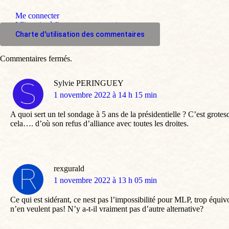
Me connecter
M'inscrire à l'espace commentaire
Charte d'utilisation des commentaires
Commentaires fermés.
Sylvie PERINGUEY
dit
1 novembre 2022 à 14 h 15 min
:
A quoi sert un tel sondage à 5 ans de la présidentielle ? C’est grot
cela…. d’où son refus d’alliance avec toutes les droites.
rexgurald
dit
1 novembre 2022 à 13 h 05 min
:
Ce qui est sidérant, ce nest pas l’impossibilité pour MLP, trop équi
n’en veulent pas! N’y a-t-il vraiment pas d’autre alternative?