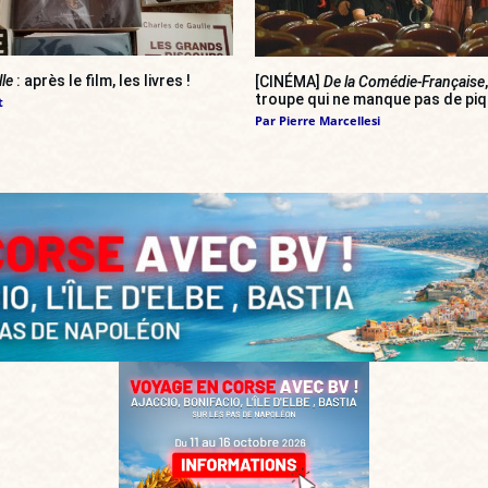
lle
: après le film, les livres !
[CINÉMA]
De la Comédie-Française
troupe qui ne manque pas de pi
t
Par
Pierre Marcellesi