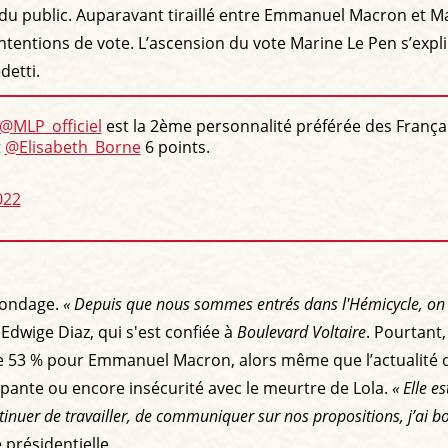
és du public. Auparavant tiraillé entre Emmanuel Macron et 
intentions de vote. L’ascension du vote Marine Le Pen s’exp
detti.
@MLP_officiel
est la 2ème personnalité préférée des Français
t
@Elisabeth_Borne
6 points.
022
 sondage.
« Depuis que nous sommes entrés dans l'Hémicycle, on 
 Edwige Diaz, qui s'est confiée à
Boulevard Voltaire
. Pourtant,
tre 53 % pour Emmanuel Macron, alors même que l’actualité d
alopante ou encore insécurité avec le meurtre de Lola.
« Elle e
tinuer de travailler, de communiquer sur nos propositions, j’ai b
présidentielle.