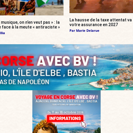
La hausse de la taxe attentat v
 musique, on n’en veut pas » : la
votre assurance en 2027
 face à la meute « antiraciste »
Par
Marie Delarue
llia