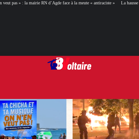
ce à la meute « antiraciste »
La hausse de la taxe attentat va augmenter votr