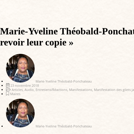
Marie-Yveline Théobald-Ponchatea
revoir leur copie »
Marie-Yveline Théobald-Ponchateau
23 novembre 2018
Articles
,
Audio
,
Entretiens/Réactions
,
Manifestations
,
Manifestation des gilets 
Maires
Marie-Yveline Théobald-Ponchateau