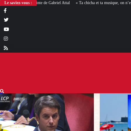
Le saviez-vous :
« Ta chicha et ta musique, on n’en veut pas » : la mairie RN d’Agde fa