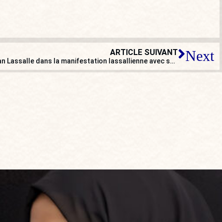
ARTICLE SUIVANT
Next
Bernard Reynal : « Je soutiens Jean Lassalle dans la manifestation lassallienne avec son gilet jaune »