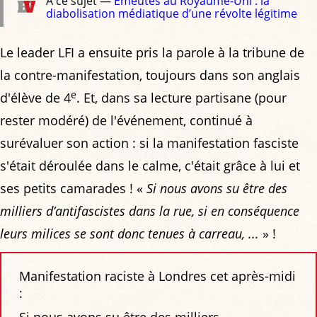
À ce sujet —
Émeutes au Royaume-Uni : la
diabolisation médiatique d’une révolte légitime
Le leader LFI a ensuite pris la parole à la tribune de
la contre-manifestation, toujours dans son anglais
e
d'élève de 4
. Et, dans sa lecture partisane (pour
rester modéré) de l'événement, continué à
surévaluer son action : si la manifestation fasciste
s'était déroulée dans le calme, c'était grâce à lui et
ses petits camarades ! «
Si nous avons su être des
milliers d’antifascistes dans la rue, si en conséquence
leurs milices se sont donc tenues à carreau, ...
» !
Manifestation raciste à Londres cet après-midi
:
Si nous avons su être des milliers