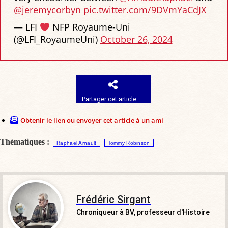
@jeremycorbyn
pic.twitter.com/9DVmYaCdJX
— LFI
NFP Royaume-Uni
(@LFI_RoyaumeUni)
October 26, 2024
Partager cet article
Obtenir le lien ou envoyer cet article à un ami
Thématiques :
Raphaël Arnault
Tommy Robinson
Frédéric Sirgant
Chroniqueur à BV, professeur d'Histoire