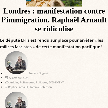
Londres : manifestation contre
l’immigration. Raphaël Arnault
se ridiculise
Le député LFI s'est rendu sur place pour arrêter « les
milices fascistes » de cette manifestation pacifique !
Frédéric Sirgant
27 octobre 2024
Articles
,
Polémiques
,
Politique
,
EVENEMENT
Raphaël Arnault
,
Tommy Robinson