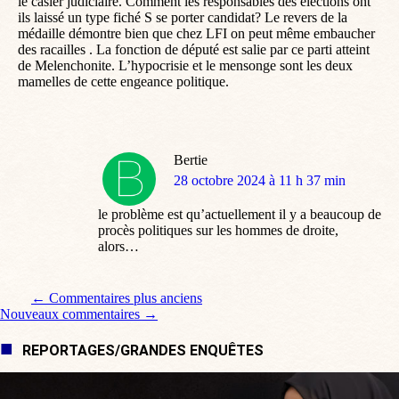
le casier judiciaire. Comment les responsables des élections ont
ils laissé un type fiché S se porter candidat? Le revers de la
médaille démontre bien que chez LFI on peut même embaucher
des racailles . La fonction de député est salie par ce parti atteint
de Melenchonite. L’hypocrisie et le mensonge sont les deux
mamelles de cette engeance politique.
Bertie
dit
28 octobre 2024 à 11 h 37 min
:
le problème est qu’actuellement il y a beaucoup de
procès politiques sur les hommes de droite,
alors…
Navigation de commentaire
← Commentaires plus anciens
Nouveaux commentaires →
REPORTAGES/GRANDES ENQUÊTES