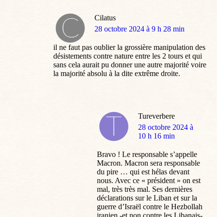
Cilatus
dit
28 octobre 2024 à 9 h 28 min
:
il ne faut pas oublier la grossière manipulation des
désistements contre nature entre les 2 tours et qui
sans cela aurait pu donner une autre majorité voire
la majorité absolu à la dite extrême droite.
Tureverbere
dit
28 octobre 2024 à
:
10 h 16 min
Bravo ! Le responsable s’appelle
Macron. Macron sera responsable
du pire … qui est hélas devant
nous. Avec ce « président » on est
mal, très très mal. Ses dernières
déclarations sur le Liban et sur la
guerre d’Israël contre le Hezbollah
iranien -et non contre les Libanais-