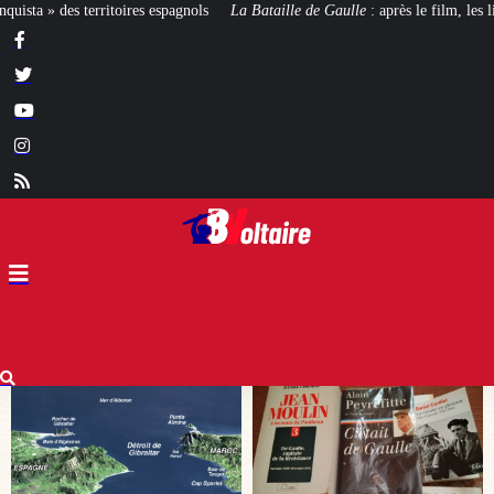
 Bataille de Gaulle
: après le film, les livres !
[CINÉMA]
De la Comédie-F