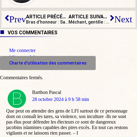
ARTICLE PRÉCÉDENT
ARTICLE SUIVANT
Prev
Next
Bras d’honneur : Sandrine Rousseau contaminée par la « masculinité toxique » ?
Méchant, gentille : Donald Trump et Kamala Harris, vus par France Inter
VOS COMMENTAIRES
Me connecter
M'inscrire à l'espace commentaire
Charte d'utilisation des commentaires
Commentaires fermés.
Barthon Pascal
dit
28 octobre 2024 à 9 h 58 min
:
Que peut on attendre des gens de LFI surtout de ce personnage
dont on connaît les tares, sa violence, son inculture -Ils ne sont
pas élus pour défendre les électeurs ce sont de dangereux
jacobins islamistes capables des pires excès. En tout cas restons
vigilants et ne laissons rien passer. – I