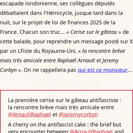
escapade londonienne, ses collègues députés
débattaient dans l'Hémicycle, jusque tard dans la
nuit, sur le projet de loi de finances 2025 de la
France. Chacun son truc... «
Cerise sur le gâteau
» de
cette balade, pour reprendre un message posté sur X
par un LFiste du Royaume-Uni, «
la rencontre brève
mais très amicale entre Raphaël Arnault et Jeremy
Corbyn
». On ne rappellera pas
qui est ce monsieur
...
La première cerise sur le gâteau antifasciste :
la rencontre brève mais très amicale entre
@ArnaultRaphael
et
@jeremycorbyn
A cherry on the antifascist cake : the brief but
very encounter between
@ArnaultRaphael
and