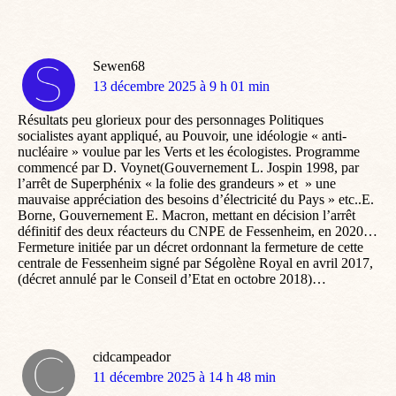
Sewen68
dit
13 décembre 2025 à 9 h 01 min
:
Résultats peu glorieux pour des personnages Politiques
socialistes ayant appliqué, au Pouvoir, une idéologie « anti-
nucléaire » voulue par les Verts et les écologistes. Programme
commencé par D. Voynet(Gouvernement L. Jospin 1998, par
l’arrêt de Superphénix « la folie des grandeurs » et » une
mauvaise appréciation des besoins d’électricité du Pays » etc..E.
Borne, Gouvernement E. Macron, mettant en décision l’arrêt
définitif des deux réacteurs du CNPE de Fessenheim, en 2020…
Fermeture initiée par un décret ordonnant la fermeture de cette
centrale de Fessenheim signé par Ségolène Royal en avril 2017,
(décret annulé par le Conseil d’Etat en octobre 2018)…
cidcampeador
dit
11 décembre 2025 à 14 h 48 min
: