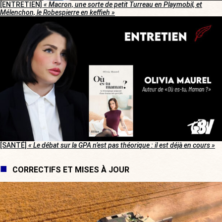
[ENTRETIEN]
« Macron, une sorte de petit Turreau en Playmobil, et
Mélenchon, le Robespierre en keffieh »
[SANTÉ]
« Le débat sur la GPA n’est pas théorique : il est déjà en cours »
CORRECTIFS ET MISES À JOUR