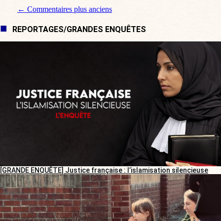
Navigation de commentaire
← Commentaires plus anciens
REPORTAGES/GRANDES ENQUÊTES
[GRANDE ENQUÊTE] Justice française : l’islamisation silencieuse