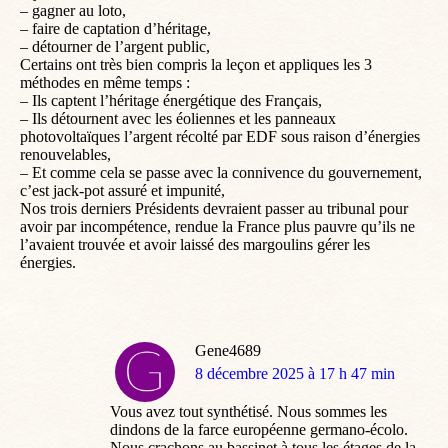
– gagner au loto,
– faire de captation d’héritage,
– détourner de l’argent public,
Certains ont très bien compris la leçon et appliques les 3
méthodes en même temps :
– Ils captent l’héritage énergétique des Français,
– Ils détournent avec les éoliennes et les panneaux
photovoltaïques l’argent récolté par EDF sous raison d’énergies
renouvelables,
– Et comme cela se passe avec la connivence du gouvernement,
c’est jack-pot assuré et impunité,
Nos trois derniers Présidents devraient passer au tribunal pour
avoir par incompétence, rendue la France plus pauvre qu’ils ne
l’avaient trouvée et avoir laissé des margoulins gérer les
énergies.
Gene4689
dit
8 décembre 2025 à 17 h 47 min
:
Vous avez tout synthétisé. Nous sommes les
dindons de la farce européenne germano-écolo.
Nous crachons au bassinet à tous les étages de la