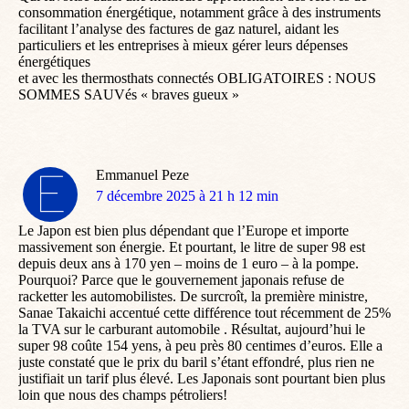
consommation énergétique, notamment grâce à des instruments
facilitant l’analyse des factures de gaz naturel, aidant les
particuliers et les entreprises à mieux gérer leurs dépenses
énergétiques
et avec les thermosthats connectés OBLIGATOIRES : NOUS
SOMMES SAUVés « braves gueux »
Emmanuel Peze
dit
7 décembre 2025 à 21 h 12 min
:
Le Japon est bien plus dépendant que l’Europe et importe
massivement son énergie. Et pourtant, le litre de super 98 est
depuis deux ans à 170 yen – moins de 1 euro – à la pompe.
Pourquoi? Parce que le gouvernement japonais refuse de
racketter les automobilistes. De surcroît, la première ministre,
Sanae Takaichi accentué cette différence tout récemment de 25%
la TVA sur le carburant automobile . Résultat, aujourd’hui le
super 98 coûte 154 yens, à peu près 80 centimes d’euros. Elle a
juste constaté que le prix du baril s’étant effondré, plus rien ne
justifiait un tarif plus élevé. Les Japonais sont pourtant bien plus
loin que nous des champs pétroliers!