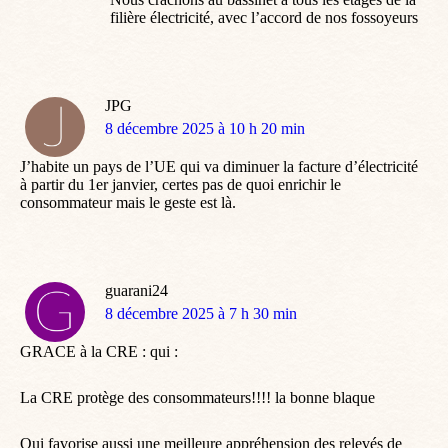
filière électricité, avec l’accord de nos fossoyeurs
JPG
dit
8 décembre 2025 à 10 h 20 min
:
J’habite un pays de l’UE qui va diminuer la facture d’électricité
à partir du 1er janvier, certes pas de quoi enrichir le
consommateur mais le geste est là.
guarani24
dit
8 décembre 2025 à 7 h 30 min
:
GRACE à la CRE : qui :
La CRE protège des consommateurs!!!! la bonne blaque
Qui favorise aussi une meilleure appréhension des relevés de