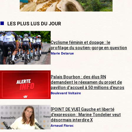
LES PLUS LUS DU JOUR
Cyclisme féminin et dopage : le
profilage du soutien-gorge en question
Marie Delarue
Palais Bourbon : des élus RN
demandent le réexamen du projet de
pavillon d’accueil à 50 millions d’euros
Boulevard Voltaire
[POINT DE VUE] Gauche et liberté
d’expression : Marine Tondelier veut
désormais interdire X
Arnaud Florac