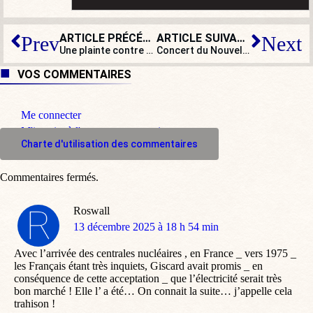
ARTICLE PRÉCÉDENT
ARTICLE SUIVANT
Prev
Next
Une plainte contre Bardella : « Incroyable hasard ! »
Concert du Nouvel An à Paris : annulé par crainte des supporters algériens ?
VOS COMMENTAIRES
Me connecter
M'inscrire à l'espace commentaire
Charte d'utilisation des commentaires
Commentaires fermés.
Roswall
dit
13 décembre 2025 à 18 h 54 min
:
Avec l’arrivée des centrales nucléaires , en France _ vers 1975 _
les Français étant très inquiets, Giscard avait promis _ en
conséquence de cette acceptation _ que l’électricité serait très
bon marché ! Elle l’ a été… On connait la suite… j’appelle cela
trahison !