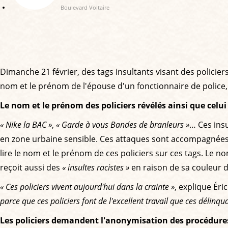
Boulevard Voltaire
Dimanche 21 février, des tags insultants visant des policier
nom et le prénom de l'épouse d'un fonctionnaire de police,
Le nom et le prénom des policiers révélés ainsi que celu
« Nike la BAC »
,
« Garde à vous Bandes de branleurs »
… Ces insu
en zone urbaine sensible. Ces attaques sont accompagnées d
lire le nom et le prénom de ces policiers sur ces tags. Le n
reçoit aussi des
« insultes racistes »
en raison de sa couleur 
« Ces policiers vivent aujourd'hui dans la crainte »
, explique Éri
parce que ces policiers font de l'excellent travail que ces délinqu
Les policiers demandent l'anonymisation des procédure