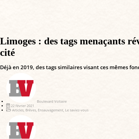
Limoges : des tags menaçants rév
cité
Déjà en 2019, des tags similaires visant ces mêmes fon
Boulevard Voltaire
22 février 2021
Articles
,
Brèves
,
Ensauvagement
,
Le saviez-vous