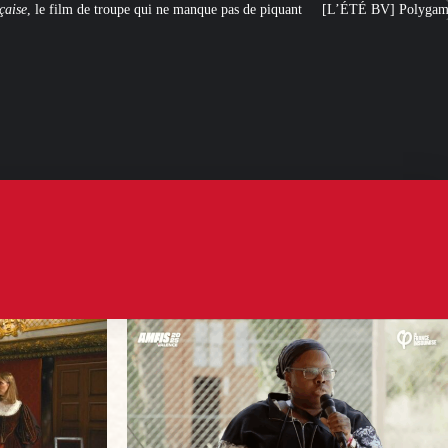
 manque pas de piquant
[L’ÉTÉ BV] Polygamie : quand la vérité sort de la b