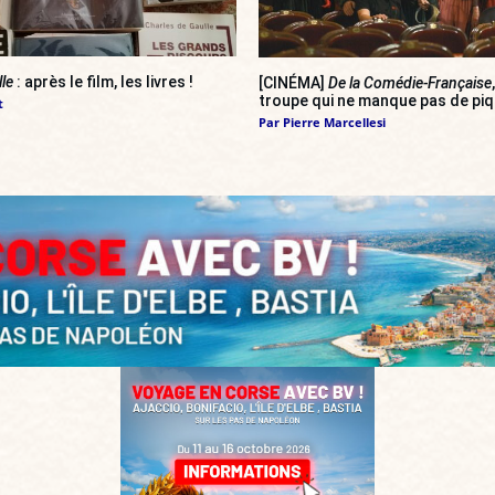
lle
: après le film, les livres !
[CINÉMA]
De la Comédie-Française
troupe qui ne manque pas de pi
t
Par
Pierre Marcellesi