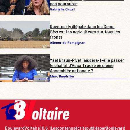
pas poursuivie
Gabrielle Cluzel
Rave-party illégale dans les Deux-
Sèvres : les agriculteurs sur tous les
fronts
Alienor de Pompignan
Yaël Braun-Pivet laissera-t-elle passer
le chahut d’Assa Traoré en pleine
Assemblée nationale ?
Marc Baudriller
Boulevard Voltaire 10.6.1 Les contenus écrits publiés par Boulevard