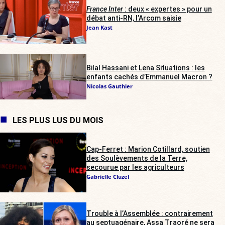
France Inter
: deux « expertes » pour un
débat anti-RN, l’Arcom saisie
Jean Kast
Bilal Hassani et Lena Situations : les
enfants cachés d’Emmanuel Macron ?
Nicolas Gauthier
LES PLUS LUS DU MOIS
Cap-Ferret : Marion Cotillard, soutien
des Soulèvements de la Terre,
secourue par les agriculteurs
Gabrielle Cluzel
Trouble à l’Assemblée : contrairement
au septuagénaire, Assa Traoré ne sera