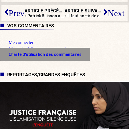
ARTICLE PRÉCÉDENT
ARTICLE SUIVANT
Prev
Next
« Patrick Buisson a parfaitement raison ! »
« Il faut sortir de ce manichéisme dans lequel nous nous enfermons depuis quinze ans »
VOS COMMENTAIRES
Me connecter
M'inscrire à l'espace commentaire
Charte d'utilisation des commentaires
REPORTAGES/GRANDES ENQUÊTES