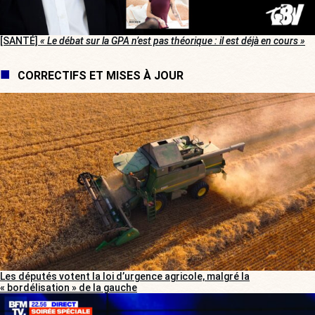
[SANTÉ]
« Le débat sur la GPA n’est pas théorique : il est déjà en cours »
CORRECTIFS ET MISES À JOUR
Les députés votent la loi d’urgence agricole, malgré la
« bordélisation » de la gauche