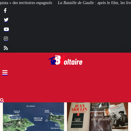
a Bataille de Gaulle
: après le film, les livres !
[CINÉMA]
De la Comédie-