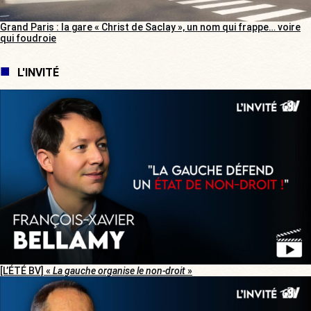
Grand Paris : la gare « Christ de Saclay », un nom qui frappe… voire
qui foudroie
L'INVITÉ
[L’ÉTÉ BV] «
La gauche organise le non-droit
»