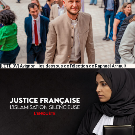
[L’ÉTÉ BV] Avignon : les dessous de l’élection de Raphaël Arnault