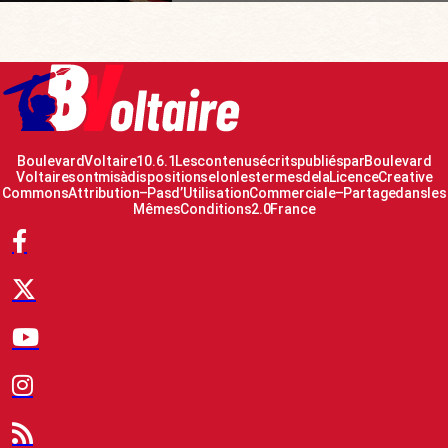
Boulevard Voltaire 10.6.1 Les contenus écrits publiés par Boulevard
Voltaire sont mis à disposition selon les termes de la Licence Creative
Commons Attribution – Pas d’Utilisation Commerciale – Partage dans les
Mêmes Conditions 2.0 France