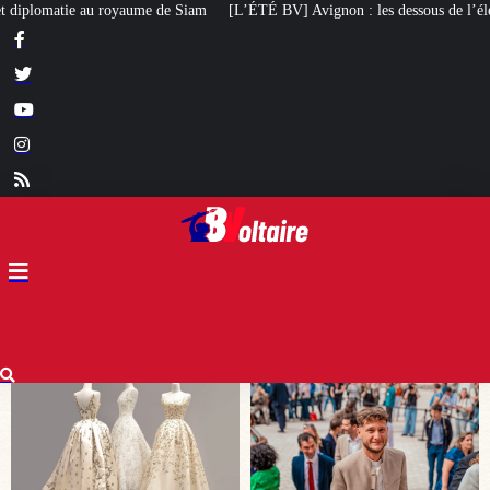
ÉTÉ BV] Avignon : les dessous de l’élection de Raphaël Arnault
Un maire R