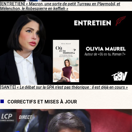
[ENTRETIEN]
« Macron, une sorte de petit Turreau en Playmobil, et
Mélenchon, le Robespierre en keffieh »
[SANTÉ]
« Le débat sur la GPA n’est pas théorique : il est déjà en cours »
CORRECTIFS ET MISES À JOUR