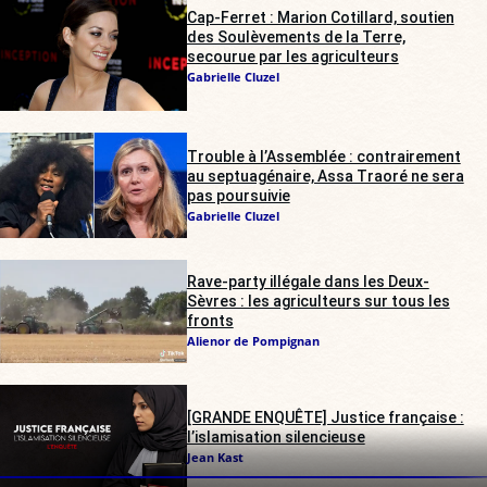
Cap-Ferret : Marion Cotillard, soutien
des Soulèvements de la Terre,
secourue par les agriculteurs
Gabrielle Cluzel
Trouble à l’Assemblée : contrairement
au septuagénaire, Assa Traoré ne sera
pas poursuivie
Gabrielle Cluzel
Rave-party illégale dans les Deux-
Sèvres : les agriculteurs sur tous les
fronts
Alienor de Pompignan
[GRANDE ENQUÊTE] Justice française :
l’islamisation silencieuse
Jean Kast