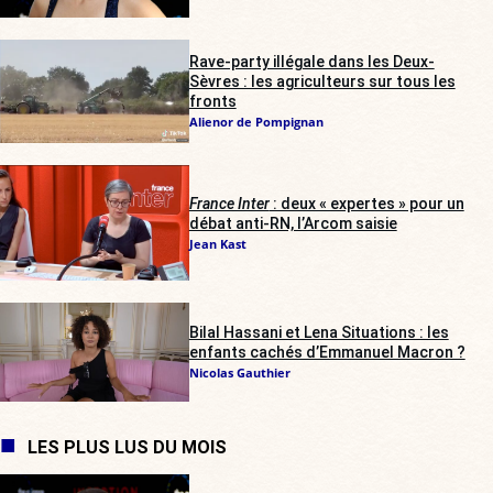
Rave-party illégale dans les Deux-
Sèvres : les agriculteurs sur tous les
fronts
Alienor de Pompignan
France Inter
: deux « expertes » pour un
débat anti-RN, l’Arcom saisie
Jean Kast
Bilal Hassani et Lena Situations : les
enfants cachés d’Emmanuel Macron ?
Nicolas Gauthier
LES PLUS LUS DU MOIS