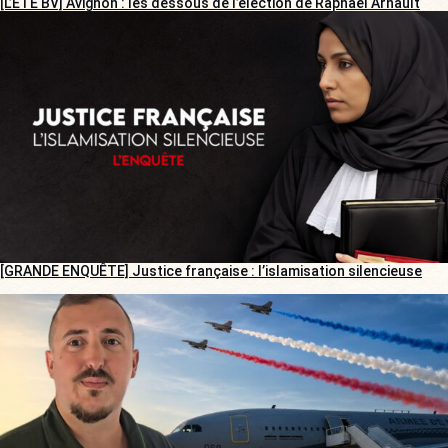
[L’ÉTÉ BV] Avignon : les dessous de l’élection de Raphaël Arnault
[GRANDE ENQUÊTE] Justice française : l’islamisation silencieuse