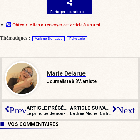
Partager cet article
Obtenir le lien ou envoyer cet article à un ami
Thématiques :
Marlène Schiappa
Polygamie
Marie Delarue
Journaliste à BV, artiste
ARTICLE PRÉCÉDENT
ARTICLE SUIVANT
Prev
Next
Le principe de non-discrimination a encore frappé !
L’athée Michel Onfray sentinelle de la chrétienté : sauver l’Arménie du génocide, sauver l’Europe du djihad
VOS COMMENTAIRES