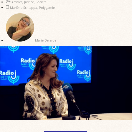
Articles
,
Justice
,
Société
Marlène Schiappa
,
Polygamie
Marie Delarue