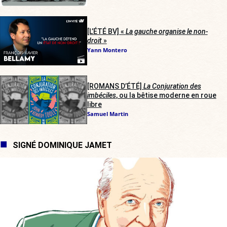
[L’ÉTÉ BV] «
La gauche organise le non-
droit
»
Yann Montero
[ROMANS D’ÉTÉ]
La Conjuration des
imbéciles
, ou la bêtise moderne en roue
libre
Samuel Martin
SIGNÉ DOMINIQUE JAMET