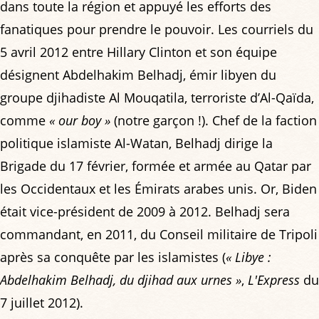
dans toute la région et appuyé les efforts des
fanatiques pour prendre le pouvoir. Les courriels du
5 avril 2012 entre Hillary Clinton et son équipe
désignent Abdelhakim Belhadj, émir libyen du
groupe djihadiste Al Mouqatila, terroriste d’Al-Qaïda,
comme
« our boy »
(notre garçon !). Chef de la faction
politique islamiste Al-Watan, Belhadj dirige la
Brigade du 17 février, formée et armée au Qatar par
les Occidentaux et les Émirats arabes unis. Or, Biden
était vice-président de 2009 à 2012. Belhadj sera
commandant, en 2011, du Conseil militaire de Tripoli
après sa conquête par les islamistes (
« Libye :
Abdelhakim Belhadj, du djihad aux urnes »
,
L'Express
du
7 juillet 2012).