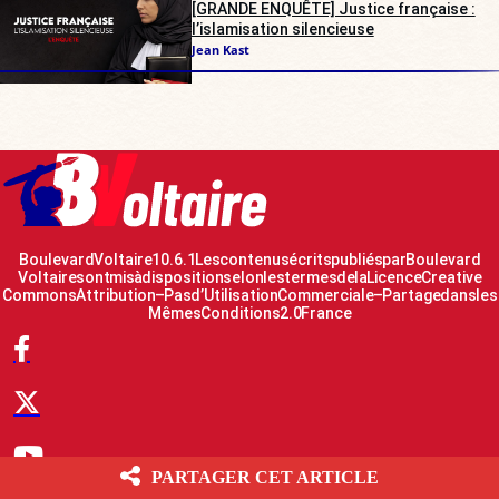
[GRANDE ENQUÊTE] Justice française :
l’islamisation silencieuse
Jean Kast
Boulevard Voltaire 10.6.1 Les contenus écrits publiés par Boulevard
Voltaire sont mis à disposition selon les termes de la Licence Creative
Commons Attribution – Pas d’Utilisation Commerciale – Partage dans les
Mêmes Conditions 2.0 France
PARTAGER CET ARTICLE