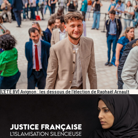
[L’ÉTÉ BV] Avignon : les dessous de l’élection de Raphaël Arnault