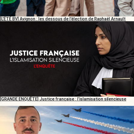
[L’ÉTÉ BV] Avignon : les dessous de l’élection de Raphaël Arnault
[GRANDE ENQUÊTE] Justice française : l’islamisation silencieuse