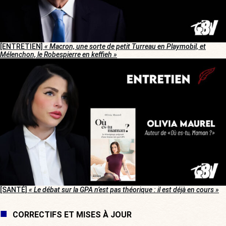
[ENTRETIEN]
« Macron, une sorte de petit Turreau en Playmobil, et
Mélenchon, le Robespierre en keffieh »
[SANTÉ]
« Le débat sur la GPA n’est pas théorique : il est déjà en cours »
CORRECTIFS ET MISES À JOUR