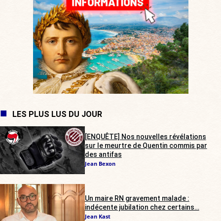
LES PLUS LUS DU JOUR
[ENQUÊTE] Nos nouvelles révélations
sur le meurtre de Quentin commis par
des antifas
Jean Bexon
Un maire RN gravement malade :
indécente jubilation chez certains…
Jean Kast