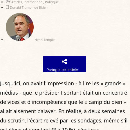
Articles
,
International
,
Politique
Donald Trump
,
Joe Biden
Henri Temple
Partager cet article
Jusqu'ici, on avait l'impression - à lire les « grands »
médias - que le président sortant était un concentré
de vices et d'incompétence que le « camp du bien »
allait aisément balayer. En réalité, à deux semaines
du scrutin, l'écart relevé par les sondages, même s'il
est élevé et constant (8 à 10 %), n'est pas