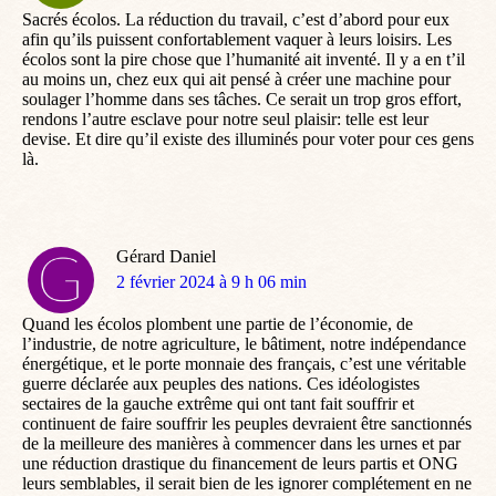
Sacrés écolos. La réduction du travail, c’est d’abord pour eux
afin qu’ils puissent confortablement vaquer à leurs loisirs. Les
écolos sont la pire chose que l’humanité ait inventé. Il y a en t’il
au moins un, chez eux qui ait pensé à créer une machine pour
soulager l’homme dans ses tâches. Ce serait un trop gros effort,
rendons l’autre esclave pour notre seul plaisir: telle est leur
devise. Et dire qu’il existe des illuminés pour voter pour ces gens
là.
Gérard Daniel
dit
2 février 2024 à 9 h 06 min
:
Quand les écolos plombent une partie de l’économie, de
l’industrie, de notre agriculture, le bâtiment, notre indépendance
énergétique, et le porte monnaie des français, c’est une véritable
guerre déclarée aux peuples des nations. Ces idéologistes
sectaires de la gauche extrême qui ont tant fait souffrir et
continuent de faire souffrir les peuples devraient être sanctionnés
de la meilleure des manières à commencer dans les urnes et par
une réduction drastique du financement de leurs partis et ONG
leurs semblables, il serait bien de les ignorer complétement en ne