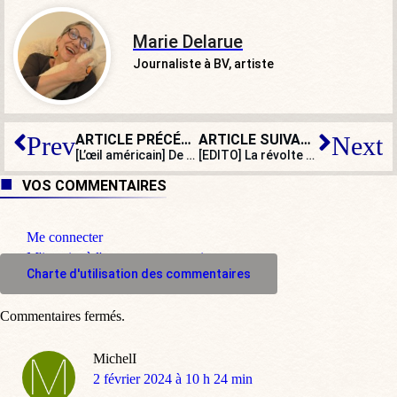
Marie Delarue
Journaliste à BV, artiste
ARTICLE PRÉCÉDENT
ARTICLE SUIVANT
Prev
Next
[L’œil américain] De Gaza à la mer Rouge, l’échec de la stratégie iranienne
[EDITO] La révolte paysanne s’étend : Europe enracinée contre UE hors-sol
VOS COMMENTAIRES
Me connecter
M'inscrire à l'espace commentaire
Charte d'utilisation des commentaires
Commentaires fermés.
MichelI
dit
2 février 2024 à 10 h 24 min
: