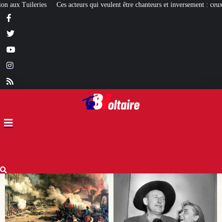
ulent être chanteurs et inversement : ceux qui réussissent et les autres
[EXPO]