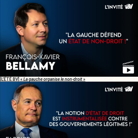
[L’ÉTÉ BV] «
La gauche organise le non-droit
»