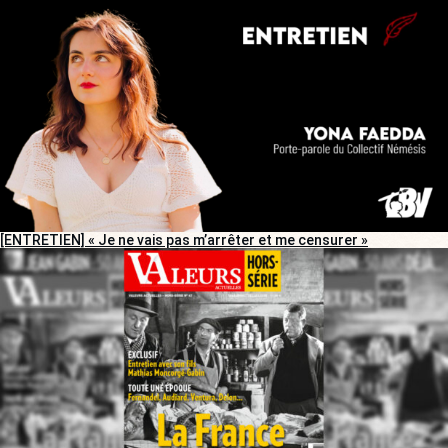
[ENTRETIEN] « Je ne vais pas m’arrêter et me censurer »