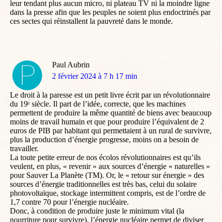
leur tendant plus aucun micro, ni plateau TV ni la moindre ligne
dans la presse afin que les peuples ne soient plus endoctrinés par
ces sectes qui réinstallent la pauvreté dans le monde.
Paul Aubrin
dit
2 février 2024 à 7 h 17 min
:
Le droit à la paresse est un petit livre écrit par un révolutionnaire
du 19ᵉ siècle. Il part de l’idée, correcte, que les machines
permettent de produire la même quantité de biens avec beaucoup
moins de travail humain et que pour produire l’équivalent de 2
euros de PIB par habitant qui permettaient à un rural de survivre,
plus la production d’énergie progresse, moins on a besoin de
travailler.
La toute petite erreur de nos écolos révolutionnaires est qu’ils
veulent, en plus, « revenir » aux sources d’énergie « naturelles »
pour Sauver La Planète (TM). Or, le « retour sur énergie » des
sources d’énergie traditionnelles est très bas, celui du solaire
photovoltaïque, stockage intermittent compris, est de l’ordre de
1,7 contre 70 pour l’énergie nucléaire.
Donc, à condition de produire juste le minimum vital (la
nourriture pour survivre), l’énergie nucléaire permet de diviser