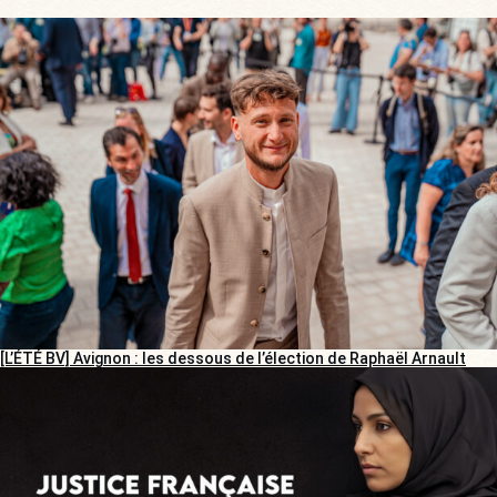
[L’ÉTÉ BV] Avignon : les dessous de l’élection de Raphaël Arnault