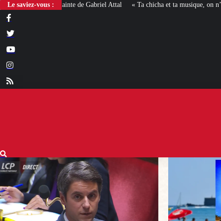
Le saviez-vous :
« Ta chicha et ta musique, on n’en veut pas » : la mairie R