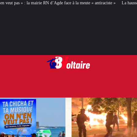
N d’Agde face à la meute « antiraciste »
La hausse de la taxe attentat va aug