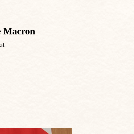
de Macron
al.