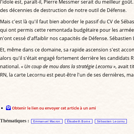
l'idole est, paraît-il, Pierre Messmer serait du meilleur go
des décennies de destruction de notre outil de Défense.
Mais c'est là qu'il faut bien aborder le passif du CV de Séba
qui ont permis cette remontada budgétaire pour les armées m
n'ont cessé d'affaiblir nos capacités de Défense. Sébastien 
Et, même dans ce domaine, sa rapide ascension s'est accompa
alors qu'il s'était engagé fortement derrière les candidat
national.
« Un coup de mou dans la stratégie Lecornu »
, avait 
RN, la carte Lecornu est peut-être l'un de ses dernières, ma
Obtenir le lien ou envoyer cet article à un ami
Thématiques :
Emmanuel Macron
Élisabeth Borne
Sébastien Lecornu