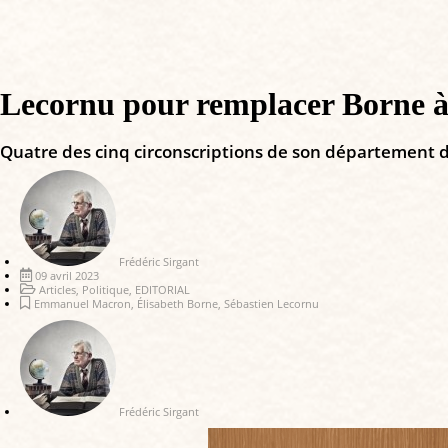
Lecornu pour remplacer Borne à
Quatre des cinq circonscriptions de son département d
Frédéric Sirgant
09 avril 2023
Articles
,
Politique
,
EDITORIAL
Emmanuel Macron
,
Élisabeth Borne
,
Sébastien Lecornu
Frédéric Sirgant