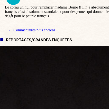
:
Le cornu un nul pour remplacer madame Borne !! Il n’a absolument ri
français c’est absolument scandaleux pour des jeunes qui donnent l
dégât pour le peuple français.
Navigation de commentaire
← Commentaires plus anciens
REPORTAGES/GRANDES ENQUÊTES