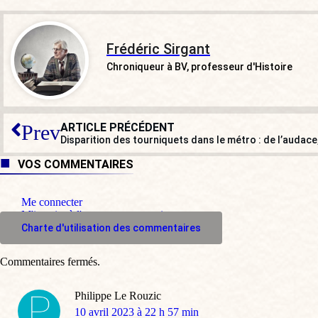
Frédéric Sirgant
Chroniqueur à BV, professeur d'Histoire
ARTICLE PRÉCÉDENT
Prev
Disparition des tourniquets dans le métro : de l’audace
VOS COMMENTAIRES
Me connecter
M'inscrire à l'espace commentaire
Charte d'utilisation des commentaires
Commentaires fermés.
Philippe Le Rouzic
dit
10 avril 2023 à 22 h 57 min