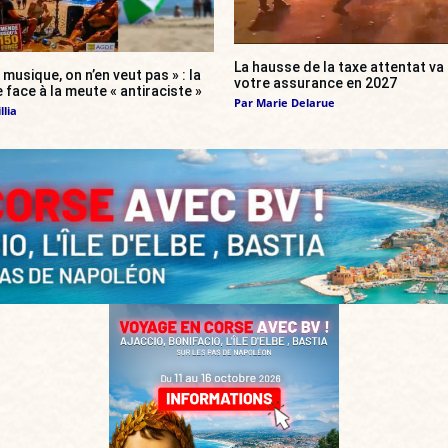
La hausse de la taxe attentat v
 musique, on n’en veut pas » : la
votre assurance en 2027
 face à la meute « antiraciste »
Par
Marie Delarue
llia