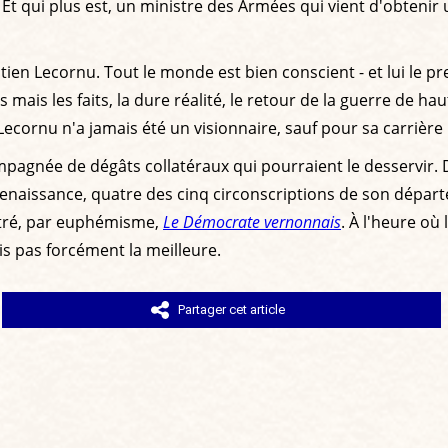
ût. Et qui plus est, un ministre des Armées qui vient d'obte
stien Lecornu. Tout le monde est bien conscient - et lui le p
ais les faits, la dure réalité, le retour de la guerre de ha
Lecornu n'a jamais été un visionnaire, sauf pour sa carrière 
gnée de dégâts collatéraux qui pourraient le desservir. Dég
s Renaissance, quatre des cinq circonscriptions de son dépa
titré, par euphémisme,
Le Démocrate vernonnais
. À l'heure où
is pas forcément la meilleure.
Partager cet article