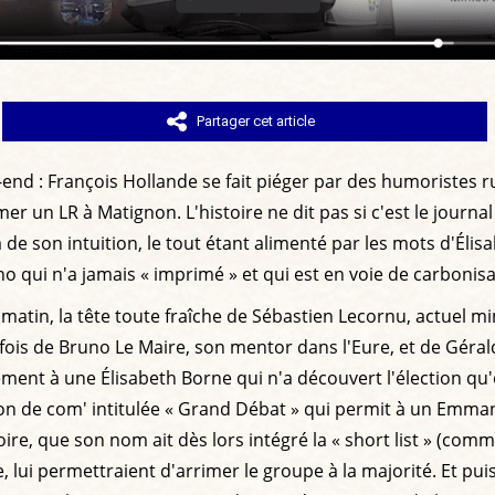
Partager cet article
-end : François Hollande se fait piéger par des humoristes r
 un LR à Matignon. L'histoire ne dit pas si c'est le journa
de son intuition, le tout étant alimenté par les mots d'Élisa
no qui n'a jamais « imprimé » et qui est en voie de carbonis
matin, la tête toute fraîche de Sébastien Lecornu, actuel mi
ois de Bruno Le Maire, son mentor dans l'Eure, et de Gérald
ent à une Élisabeth Borne qui n'a découvert l'élection qu'e
ation de com' intitulée « Grand Débat » qui permit à un Emma
re, que son nom ait dès lors intégré la « short list » (comme
 lui permettraient d'arrimer le groupe à la majorité. Et pu