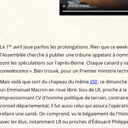
er
Le 1
avril joue parfois les prolongations. Rien que ce week
l'Assemblée cherche à publier une tribune appelant à nommer
sont les spéculations sur l'après-Borne. Chaque canard y va 
convalescence »
. Bien trouvé, pour un Premier ministre tech
Mais voilà que sort du chapeau du même
JDD
, ce dimanche 
un Emmanuel Macron en roue libre. Issu de LR, proche à la f
impressionnant CV d'homme politique de terrain, contrairem
conseil départemental, il fut aussi celui qui assura l'opér
refaire une santé. On comprend, vu le bégaiement de l'Histoi
avec les élus, notamment LR ou proches d'Édouard Philippe,