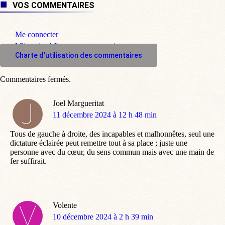
VOS COMMENTAIRES
Me connecter
M'inscrire à l'espace commentaire
Charte d'utilisation des commentaires
Commentaires fermés.
Joel Margueritat
dit
11 décembre 2024 à 12 h 48 min
:
Tous de gauche à droite, des incapables et malhonnêtes, seul une
dictature éclairée peut remettre tout à sa place ; juste une
personne avec du cœur, du sens commun mais avec une main de
fer suffirait.
Volente
dit
10 décembre 2024 à 2 h 39 min