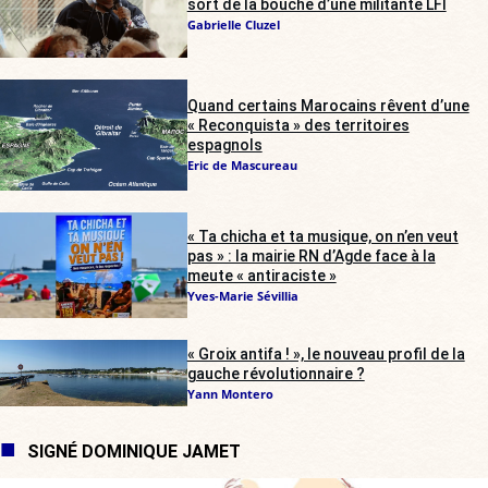
sort de la bouche d’une militante LFI
Gabrielle Cluzel
Quand certains Marocains rêvent d’une
« Reconquista » des territoires
espagnols
Eric de Mascureau
« Ta chicha et ta musique, on n’en veut
pas » : la mairie RN d’Agde face à la
meute « antiraciste »
Yves-Marie Sévillia
« Groix antifa ! », le nouveau profil de la
gauche révolutionnaire ?
Yann Montero
SIGNÉ DOMINIQUE JAMET