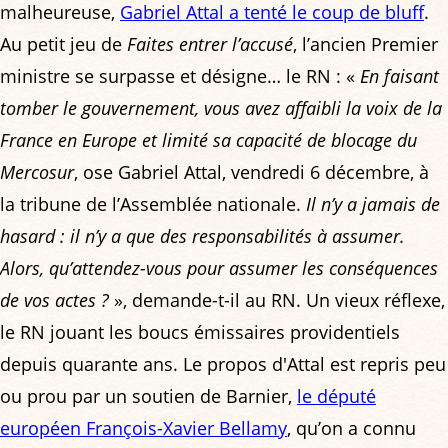
malheureuse,
Gabriel Attal a tenté le coup de bluff
.
Au petit jeu de
Faites entrer l’accusé
, l’ancien Premier
ministre se surpasse et désigne… le RN : «
En faisant
tomber le gouvernement, vous avez affaibli la voix de la
France en Europe et limité sa capacité de blocage du
Mercosur
, ose Gabriel Attal, vendredi 6 décembre, à
la tribune de l’Assemblée nationale.
Il n’y a jamais de
hasard : il n’y a que des responsabilités à assumer.
Alors, qu’attendez-vous pour assumer les conséquences
de vos actes ?
», demande-t-il au RN. Un vieux réflexe,
le RN jouant les boucs émissaires providentiels
depuis quarante ans. Le propos d'Attal est repris peu
ou prou par un soutien de Barnier,
le député
européen François-Xavier Bellamy
, qu’on a connu