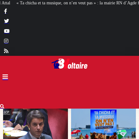
on n’en veut pas » : la mairie RN d’Agde face à la meute « antiraciste »
La 