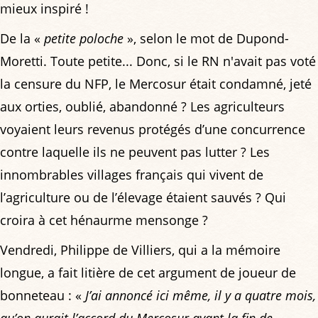
mieux inspiré !
De la «
petite poloche
», selon le mot de Dupond-
Moretti. Toute petite... Donc, si le RN n'avait pas voté
la censure du NFP, le Mercosur était condamné, jeté
aux orties, oublié, abandonné ? Les agriculteurs
voyaient leurs revenus protégés d’une concurrence
contre laquelle ils ne peuvent pas lutter ? Les
innombrables villages français qui vivent de
l’agriculture ou de l’élevage étaient sauvés ? Qui
croira à cet hénaurme mensonge ?
Vendredi, Philippe de Villiers, qui a la mémoire
longue, a fait litière de cet argument de joueur de
bonneteau : «
J’ai annoncé ici même, il y a quatre mois,
qu’on aurait l’accord du Mercosur avant la fin de