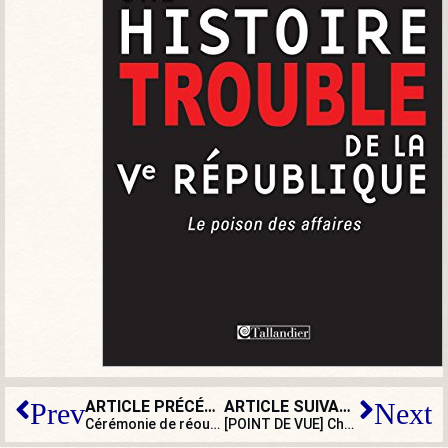
ARTICLE PRÉCÉDENT
ARTICLE SUIVANT
Prev
Next
Cérémonie de réouverture de Notre-Dame : si ses pierres pouvaient parler…
[POINT DE VUE] Chute d’Assad en Syrie : qui sont ces « rebelles » ?