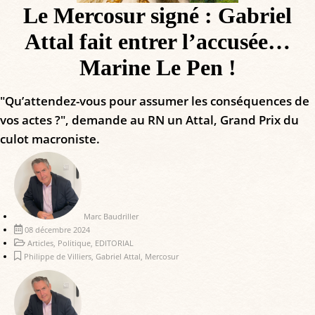
Le Mercosur signé : Gabriel
Attal fait entrer l’accusée…
Marine Le Pen !
"Qu’attendez-vous pour assumer les conséquences de
vos actes ?", demande au RN un Attal, Grand Prix du
culot macroniste.
Marc Baudriller
08 décembre 2024
Articles
,
Politique
,
EDITORIAL
Philippe de Villiers
,
Gabriel Attal
,
Mercosur