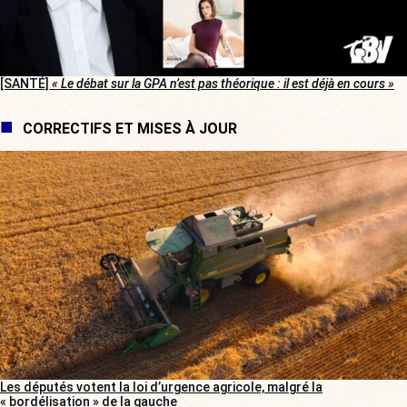
[SANTÉ]
« Le débat sur la GPA n’est pas théorique : il est déjà en cours »
CORRECTIFS ET MISES À JOUR
Les députés votent la loi d’urgence agricole, malgré la
« bordélisation » de la gauche