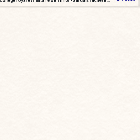
[VIVE LA FRANCE] Renaissance du Collège royal et militaire de Thiron-Gardais racheté par S. Bern