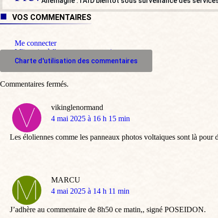
Allemagne : l’AfD bientôt sous surveillance des servic
VOS COMMENTAIRES
Me connecter
M'inscrire à l'espace commentaire
Charte d'utilisation des commentaires
Commentaires fermés.
vikinglenormand
dit
4 mai 2025 à 16 h 15 min
:
Les éloliennes comme les panneaux photos voltaiques sont là pour det
MARCU
dit
4 mai 2025 à 14 h 11 min
:
J’adhère au commentaire de 8h50 ce matin,, signé POSEIDON.