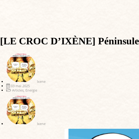
[LE CROC D’IXÈNE] Péninsule Ib
Ixene
03 mai 2025
Articles
,
Energie
Ixene