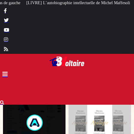
raphie intellectuelle de Michel Maffesoli
Pour regagner son influence en A