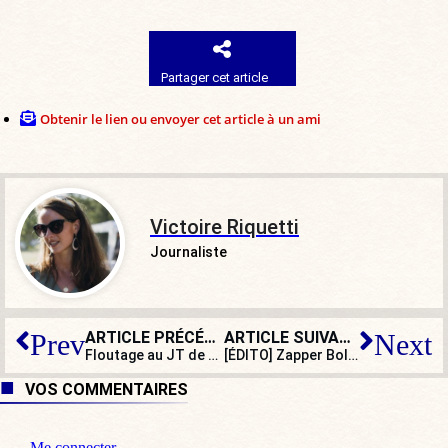
Partager cet article
Obtenir le lien ou envoyer cet article à un ami
Victoire Riquetti
Journaliste
ARTICLE PRÉCÉDENT
ARTICLE SUIVANT
Prev
Next
Floutage au JT de
France 2
: un détail qui alimente les 
[ÉDITO] Zapper Bolloré : la meilleure comédie française depuis longtemps
VOS COMMENTAIRES
Me connecter