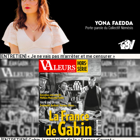
[ENTRETIEN] « Je ne vais pas m’arrêter et me censurer »