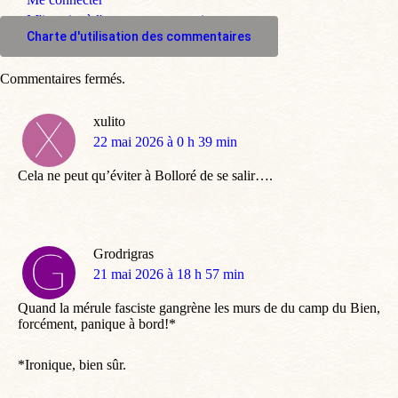
M'inscrire à l'espace commentaire
Charte d'utilisation des commentaires
Commentaires fermés.
xulito
dit
22 mai 2026 à 0 h 39 min
:
Cela ne peut qu’éviter à Bolloré de se salir….
Grodrigras
dit
21 mai 2026 à 18 h 57 min
:
Quand la mérule fasciste gangrène les murs de du camp du Bien,
forcément, panique à bord!*
*Ironique, bien sûr.