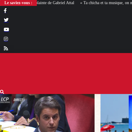
Le saviez-vous :
« Ta chicha et ta musique, on n’en veut pas » : la mairie RN 