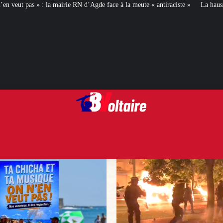
d’Agde face à la meute « antiraciste »
La hausse de la taxe attentat va augm